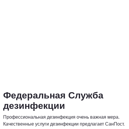
от 3000 Руб.
ПОЗВОНИТЬ
от 5000 руб.
ПОЗВОНИТЬ
Договорная
Федеральная Служба
ПОЗВОНИТЬ
дезинфекции
Профессиональная дезинфекция очень важная мера.
Договорная
Качественные услуги дезинфекции предлагает СанПост.