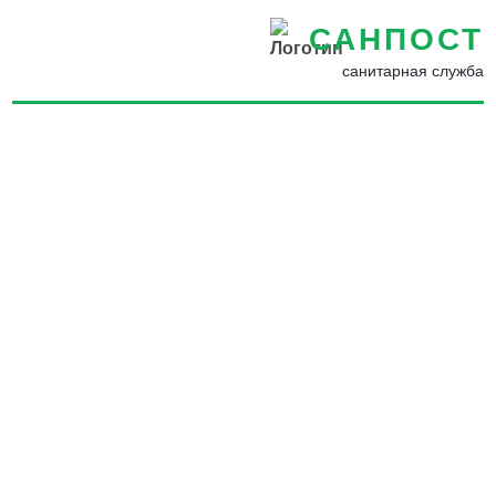
САНПОСТ
санитарная служба
Уничтожение насекомых,
грызунов, запахов и
плесени в Ахтубинске