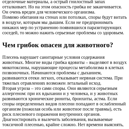
отделочные материалы, а острый гнилостный запах
отталкивает. Но на этом опасность грибка не заканчивается.
Он очень вреден для человеческого организма.
Помимо обитания на стенах или потолках, споры будут витать
в воздухе, которым мы дышим. Если не предпринимать
никаких мер по устранению появившихся паразитирующих
соседей, то можно нажить серьезные проблемы со здоровьем.
Чем грибок опасен для животного?
Плесень нарушает санитарные условия содержания
животных. Многие виды грибка ядовиты – выделяют в воздух
микотоксины, нарушающие процессы метаболизма в клетках
позвоночных. Начинаются проблемы с дыханием,
развиваются отеки легких, отказывает нервная система. При
тяжелых отравлениях возможен летальный исход.
Вторая угроза – это сами споры. Они являются серьезным
аллергеном: при их вдыхании и у человека, и у животных
развиваются хронические риниты, бронхиты, астма. Если
споры определенных видов плесени попадают в ослабленный
организм (пожилая особь или животное после травмы), есть
риск плесневого поражения внутренних органов.
Диагностировать и вылечить заболевания, вызываемые
токсичной плесенью, крайне сложно. Нет времени выяснять,