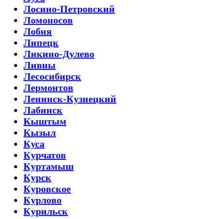
Лосино-Петровский
Ломоносов
Лобня
Липецк
Ликино-Дулево
Ливны
Лесосибирск
Лермонтов
Ленинск-Кузнецкий
Лабинск
Кыштым
Кызыл
Куса
Курчатов
Куртамыш
Курск
Куровское
Курлово
Курильск