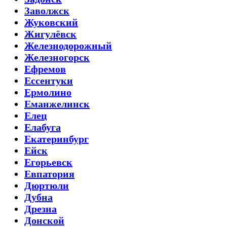
Заволжск
Жуковский
Жигулёвск
Железнодорожный
Железногорск
Ефремов
Ессентуки
Ермолино
Еманжелинск
Елец
Елабуга
Екатеринбург
Ейск
Егорьевск
Евпатория
Дюртюли
Дубна
Дрезна
Донской