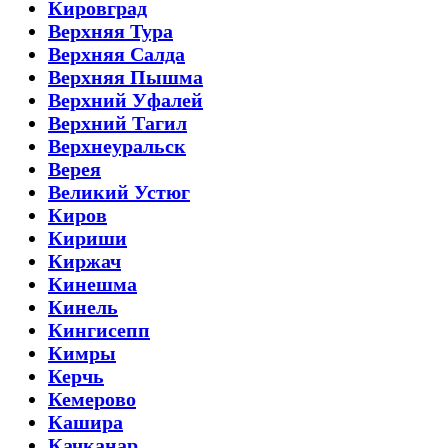
Кировград
Верхняя Тура
Верхняя Салда
Верхняя Пышма
Верхний Уфалей
Верхний Тагил
Верхнеуральск
Верея
Великий Устюг
Киров
Кириши
Киржач
Кинешма
Кинель
Кингисепп
Кимры
Керчь
Кемерово
Кашира
Качканар