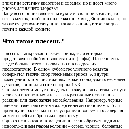
влияет на эстетику квартиры и ее запах, но и несет много
рисков для нашего здоровья.
Чаще всего он появляется на кухне и в ванной комнате, то
есть в местах, особенно подверженных воздействию влаги, но
также существуют ситуации, когда его присутствие видно
почти в каждой комнате.
Что такое плесень?
Плесень – микроскопические грибы, тело которых
представляет собой ветвящиеся нити (гифы). Плесени есть
везде: больше всего в почвах, но и в воздухе их
предостаточно. В одном кубометре уличного воздуха
содержатся тысячи спор плесневых грибов. А внутри
помещений, в том числе жилых, можно обнаружить несколько
десятков, а иногда и сотен спор на 1 м3.
Споры плесени могут попадать на кожу и в дыхательные пути
человека и животных и вызывать различные негативные
реакции или даже затяжные заболевания. Например, черные
плесени известны своими аллергенными свойствами. Если
причину не распознали и не устранили вовремя, то аллергия
может перейти в бронхиальную астму.
Однако не в каждом помещении плесень образует видимые
невооруженным глазом колонии – серые, черные, беловатые