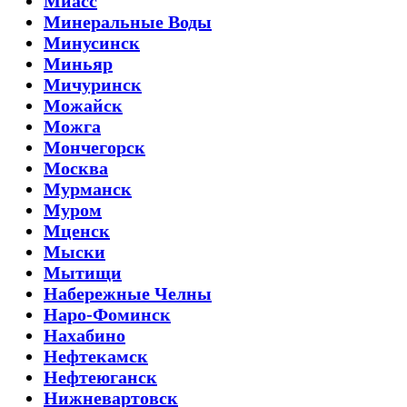
Миасс
Минеральные Воды
Минусинск
Миньяр
Мичуринск
Можайск
Можга
Мончегорск
Москва
Мурманск
Муром
Мценск
Мыски
Мытищи
Набережные Челны
Наро-Фоминск
Нахабино
Нефтекамск
Нефтеюганск
Нижневартовск