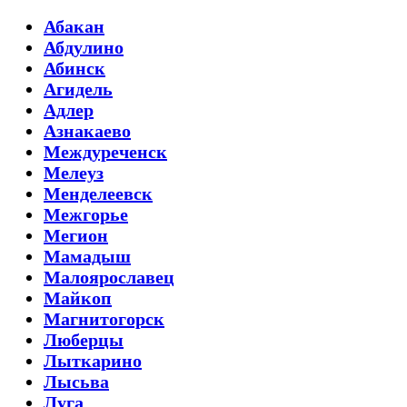
Абакан
Абдулино
Абинск
Агидель
Адлер
Азнакаево
Междуреченск
Мелеуз
Менделеевск
Межгорье
Мегион
Мамадыш
Малоярославец
Майкоп
Магнитогорск
Люберцы
Лыткарино
Лысьва
Луга