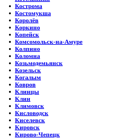
Кострома
Костомукша
Королёв
Коркино
Копейск
Комсомольск-на-Амуре
Колпино
Коломна
Козьмодемьянск
Козельск
Когалым
Ковров
Клинцы
Клин
Климовск
Кисловодск
Киселевск
Кировск
Кирово-Чепецк