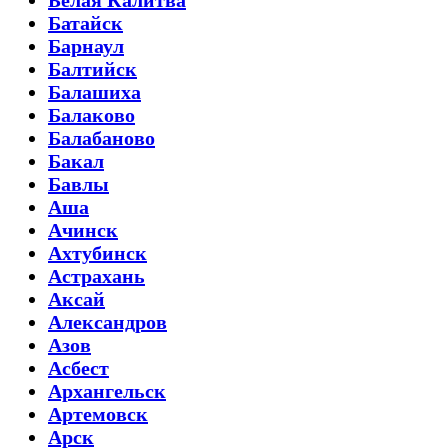
Белая Калитва
Батайск
Барнаул
Балтийск
Балашиха
Балаково
Балабаново
Бакал
Бавлы
Аша
Ачинск
Ахтубинск
Астрахань
Аксай
Александров
Азов
Асбест
Архангельск
Артемовск
Арск