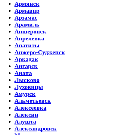
Армянск
Армавир
Арзамас
Арамиль
Апшеронск
Апрелевка
Апатиты
Анжеро-Судженск
Аркадак
Ангарск
Анапа
Лысково
Луховицы
Амурск
Альметьевск
Алексеевка
Алексин
Алушта
Александровск