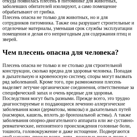
откуда появилась плесень в питомнике для животных,
заболевших обитателей изолируют, а само помещение
обрабатывают от грибка.
Плесень опасна не только для животных, но и для
сотрудников питомника. Также она разрушает строительные и
отделочные материалы, уменьшая срок службы эксплуатации
помещения и делая его непригодным для содержания птиц и
зверей.
Чем плесень опасна для человека?
Плесень опасна не только и не столько для строительной
конструкции, сколько вредна для здоровья человека. Попадая
в дыхательную и кровеносную систему, споры могут вызвать
ряд заболеваний. Кроме того, при размножении плесень
выделяет летучие органические соединения, ответственные за
специфический запах и очень вредные для здоровья.
Последствия могут быть разными. Прежде всего, это трудно
диагностируемые и поддающиеся лечению аллергические
заболевания кожи (дерматозы, микозы) и дыхательных путей
(насморки, кашель, вплоть до бронхиальной астмы). А также
заболевания опорно-двигательного аппарата или же суставно-
ревматические, непонятного происхождения головные боли,
тошнота, головокружение и даже истощение. Подвергаются
этой напасти, прежде всего, дети , пожилые люди и люди с