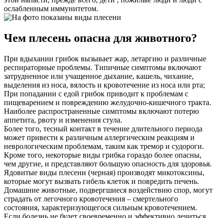
ослабленным иммунитетом.
Чем плесень опасна для животного?
При вдыхании грибок вызывает жар, летаргию и различные
респираторные проблемы. Типичные симптомы включают
затрудненное или учащенное дыхание, кашель, чихание,
выделения из носа, вялость и кровотечение из носа или рта;
При попадании с едой грибок приводит к проблемам с
пищеварением и повреждению желудочно-кишечного тракта.
Наиболее распространенные симптомы включают потерю
аппетита, рвоту и изменения стула.
Более того, тесный контакт в течение длительного периода
может привести к различным аллергическим реакциям и
неврологическим проблемам, таким как тремор и судороги.
Кроме того, некоторые виды грибка гораздо более опасны,
чем другие, и представляют большую опасность для здоровья.
Ядовитые виды плесени (черная) производят микотоксины,
которые могут вызвать гибель клеток и повредить печень.
Домашние животные, подвергшиеся воздействию спор, могут
страдать от легочного кровотечения – смертельного
состояния, характеризующегося сильным кровотечением.
Если болезнь не будет своевременно и эффективно лечиться,