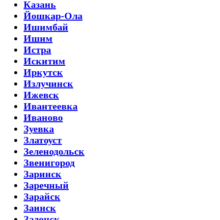
Казань
Йошкар-Ола
Ишимбай
Ишим
Истра
Искитим
Иркутск
Излучинск
Ижевск
Ивантеевка
Иваново
Зуевка
Златоуст
Зеленодольск
Звенигород
Заринск
Заречный
Зарайск
Заинск
Задонск