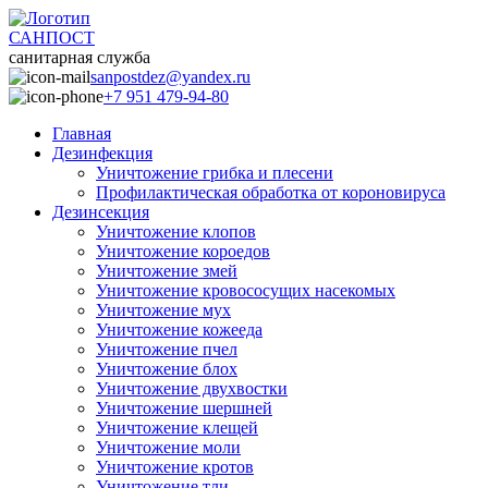
САНПОСТ
санитарная служба
sanpostdez@yandex.ru
+7 951 479-94-80
Главная
Дезинфекция
Уничтожение грибка и плесени
Профилактическая обработка от короновируса
Дезинсекция
Уничтожение клопов
Уничтожение короедов
Уничтожение змей
Уничтожение кровососущих насекомых
Уничтожение мух
Уничтожение кожееда
Уничтожение пчел
Уничтожение блох
Уничтожение двухвостки
Уничтожение шершней
Уничтожение клещей
Уничтожение моли
Уничтожение кротов
Уничтожение тли