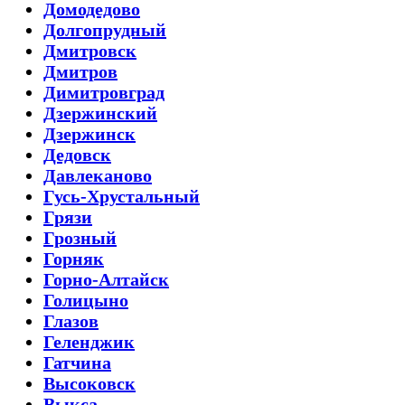
Домодедово
Долгопрудный
Дмитровск
Дмитров
Димитровград
Дзержинский
Дзержинск
Дедовск
Давлеканово
Гусь-Хрустальный
Грязи
Грозный
Горняк
Горно-Алтайск
Голицыно
Глазов
Геленджик
Гатчина
Высоковск
Выкса