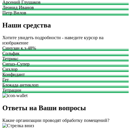
Арсений Глушаков
Леонид Иванов
Петр Вилов
Наши средства
Хотите увидеть подробности - наведите курсор на
изображение
Синузан к.э.48%
Сольфак
Тетрикс
Сипаз–Супер
Сихлор
Конфидант
Гет
Блокада антиклоп
Тетрацин
Ответы на Ваши вопросы
Какие организации проводят обработку помещений?