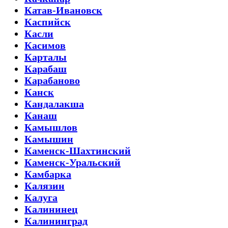
Катав-Ивановск
Каспийск
Касли
Касимов
Карталы
Карабаш
Карабаново
Канск
Кандалакша
Канаш
Камышлов
Камышин
Каменск-Шахтинский
Каменск-Уральский
Камбарка
Калязин
Калуга
Калининец
Калининград