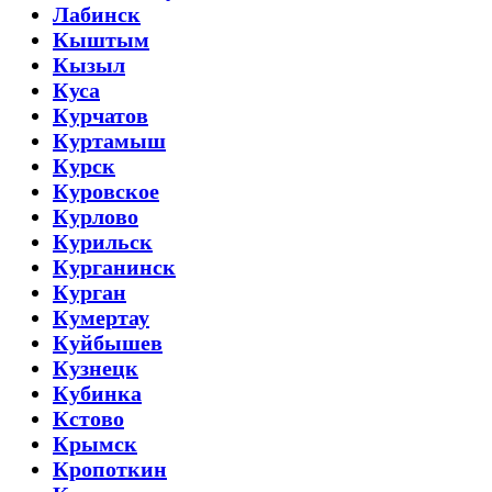
Лабинск
Кыштым
Кызыл
Куса
Курчатов
Куртамыш
Курск
Куровское
Курлово
Курильск
Курганинск
Курган
Кумертау
Куйбышев
Кузнецк
Кубинка
Кстово
Крымск
Кропоткин