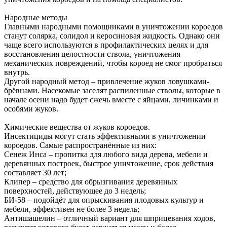
Народные методы
Главными народными помощниками в уничтожении короедов
станут солярка, солидол и керосиновая жидкость. Однако они
чаще всего используются в профилактических целях и для
восстановления целостности ствола, уничтожения
механических повреждений, чтобы короед не смог пробраться
внутрь.
Другой народный метод – привлечение жуков ловушками-
брёвнами. Насекомые заселят распиленные стволы, которые в
начале осени надо будет сжечь вместе с яйцами, личинками и
особями жуков.
Химические вещества от жуков короедов.
Инсектициды могут стать эффективными в уничтожении
короедов. Самые распространённые из них:
Сенеж Инса – пропитка для любого вида дерева, мебели и
деревянных построек, быстрое уничтожение, срок действия
составляет 30 лет;
Клипер – средство для обрызгивания деревянных
поверхностей, действующее до 3 недель;
БИ-58 – подойдёт для опрыскивания плодовых культур и
мебели, эффективен не более 3 недель;
Антишашелин – отличный вариант для шприцевания ходов,