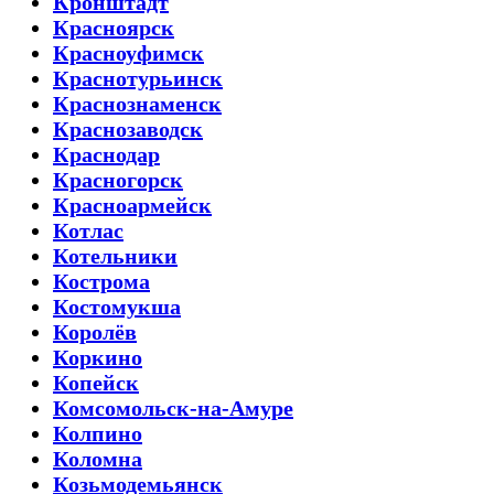
Кронштадт
Красноярск
Красноуфимск
Краснотурьинск
Краснознаменск
Краснозаводск
Краснодар
Красногорск
Красноармейск
Котлас
Котельники
Кострома
Костомукша
Королёв
Коркино
Копейск
Комсомольск-на-Амуре
Колпино
Коломна
Козьмодемьянск