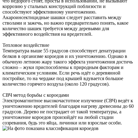
что недорого стоят, просты в использовании, не вызывают
коррозию у стальных конструкций поблизости и
способствуют эффективному уничтожению.
Акароинсектицидные шашки следует расставить между
стволами и зажечь, но важно предварительно понять, какое
количество шашек требуется между деревьями для
эффективного воздействия на вредителей.
Тепловое воздействие
Температура выше 55 градусов способствует денатурации
белков в организме короедов и их уничтожению. Однако в
обычную летнюю жару такого эффекта уничтожения достичь
сложно – жуки приспособлены к природным факторам и
климатическим условиям. Если речь идёт о деревянной
постройке, то на чердаке под крышей вдувается большое
количество горячего воздуха (около 120 градусов).
СВЧ метод борьбы с короедами
Электромагнитное высокочастотное излучение (СВЧ) ведёт к
уничтожению вредителей благодаря нагреву древесины до 60
градусов. Дерево не пострадает от такой температуры, а
уничтожение короедов произойдёт на любой стадии
созревания, будь это яйца, личинки или взрослые особи.