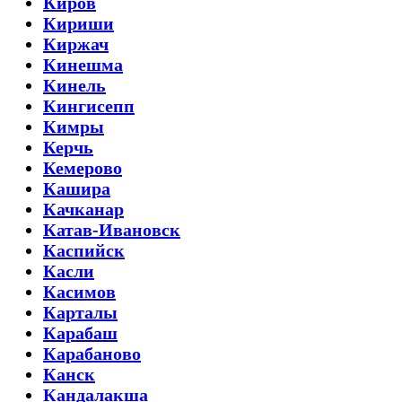
Киров
Кириши
Киржач
Кинешма
Кинель
Кингисепп
Кимры
Керчь
Кемерово
Кашира
Качканар
Катав-Ивановск
Каспийск
Касли
Касимов
Карталы
Карабаш
Карабаново
Канск
Кандалакша