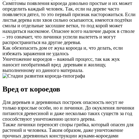
Симптомы появления короеда довольно простые и их может
определить каждый человек. Так, если на дереве часто
появляется дятел, то это первый признак насторожиться. Если
листья дерева или хвоя сильно осыпаются, имеются подтёки
смолы и отдельные засохшие ветки, то под корой может
находиться насекомое. Опаснее всего наличие дырок в стволе
– это означает, что личинки успели вылететь и могут
распространиться на другие деревья.
Как обезопасить дом от жука короеда и, что делать, если
избежать заражения не удалось
Уничтожение короедов – важный процесс, так как жук
наносит необратимый вред деревьям и жилищу,
выполненному из данного материала.
Вред от короедов
Для деревьев и деревянных построек опасность несут не
только взрослые особи, но и личинки. До окукления личинки
питаются древесиной и даже несколько таких существ за год
способствуют уничтожению целого дерева.
Также личинки переносят споры грибка, который опасен для
растений и человека. Таким образом, даже уничтожение
прочных деревянных конструкции жуками-короедами