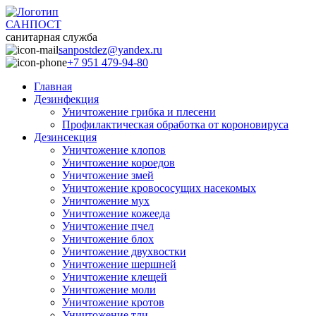
САНПОСТ
санитарная служба
sanpostdez@yandex.ru
+7 951 479-94-80
Главная
Дезинфекция
Уничтожение грибка и плесени
Профилактическая обработка от короновируса
Дезинсекция
Уничтожение клопов
Уничтожение короедов
Уничтожение змей
Уничтожение кровососущих насекомых
Уничтожение мух
Уничтожение кожееда
Уничтожение пчел
Уничтожение блох
Уничтожение двухвостки
Уничтожение шершней
Уничтожение клещей
Уничтожение моли
Уничтожение кротов
Уничтожение тли