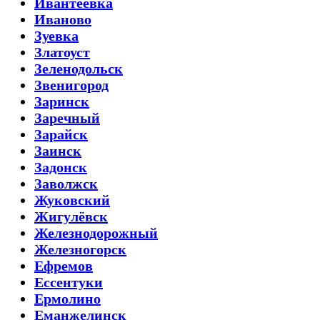
Ивантеевка
Иваново
Зуевка
Златоуст
Зеленодольск
Звенигород
Заринск
Заречный
Зарайск
Заинск
Задонск
Заволжск
Жуковский
Жигулёвск
Железнодорожный
Железногорск
Ефремов
Ессентуки
Ермолино
Еманжелинск