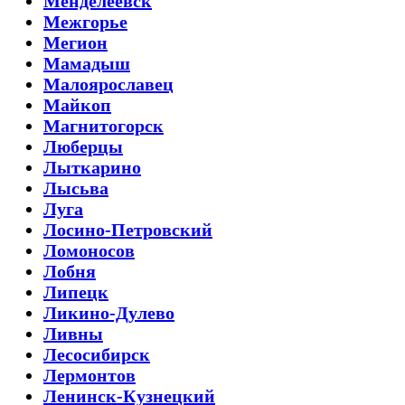
Менделеевск
Межгорье
Мегион
Мамадыш
Малоярославец
Майкоп
Магнитогорск
Люберцы
Лыткарино
Лысьва
Луга
Лосино-Петровский
Ломоносов
Лобня
Липецк
Ликино-Дулево
Ливны
Лесосибирск
Лермонтов
Ленинск-Кузнецкий