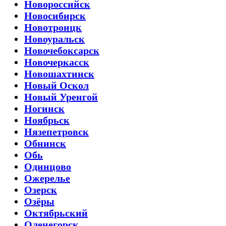
Новороссийск
Новосибирск
Новотроицк
Новоуральск
Новочебоксарск
Новочеркасск
Новошахтинск
Новый Оскол
Новый Уренгой
Ногинск
Ноябрьск
Нязепетровск
Обнинск
Обь
Одинцово
Ожерелье
Озерск
Озёры
Октябрьский
Оленегорск