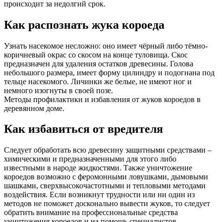
происходит за недолгий срок.
Как распознать жука короеда
Узнать насекомое несложно: оно имеет чёрный либо тёмно-
коричневый окрас со скосом на конце туловища. Скос
предназначен для удаления остатков древесины. Голова
небольшого размера, имеет форму цилиндру и подогнана под
тельце насекомого. Личинки же белые, не имеют ног и
немного изогнуты в своей позе.
Методы профилактики и избавления от жуков короедов в
деревянном доме.
Как избавиться от вредителя
Следует обработать всю древесину защитными средствами –
химическими и предназначенными для этого либо
известными в народе жидкостями. Также уничтожение
короедов возможно с феромонными ловушками, дымовыми
шашками, сверхвысокочастотными и тепловыми методами
воздействия. Если возникнут трудности или ни один из
методов не поможет досконально вывести жуков, то следует
обратить внимание на профессиональные средства
уничтожения короедов и на помощь специалистов.