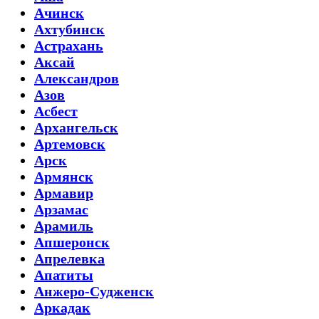
Ачинск
Ахтубинск
Астрахань
Аксай
Александров
Азов
Асбест
Архангельск
Артемовск
Арск
Армянск
Армавир
Арзамас
Арамиль
Апшеронск
Апрелевка
Апатиты
Анжеро-Судженск
Аркадак