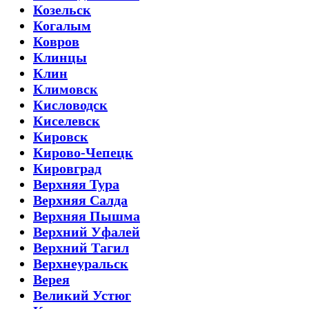
Козельск
Когалым
Ковров
Клинцы
Клин
Климовск
Кисловодск
Киселевск
Кировск
Кирово-Чепецк
Кировград
Верхняя Тура
Верхняя Салда
Верхняя Пышма
Верхний Уфалей
Верхний Тагил
Верхнеуральск
Верея
Великий Устюг