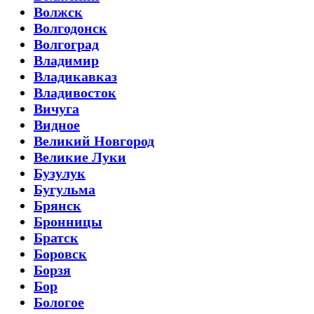
Волжск
Волгодонск
Волгоград
Владимир
Владикавказ
Владивосток
Вичуга
Видное
Великий Новгород
Великие Луки
Бузулук
Бугульма
Брянск
Бронницы
Братск
Боровск
Борзя
Бор
Бологое