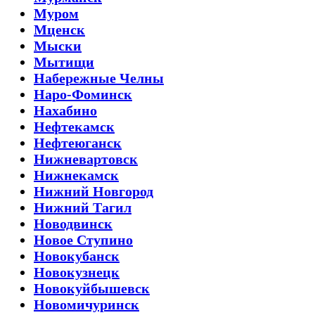
Муром
Мценск
Мыски
Мытищи
Набережные Челны
Наро-Фоминск
Нахабино
Нефтекамск
Нефтеюганск
Нижневартовск
Нижнекамск
Нижний Новгород
Нижний Тагил
Новодвинск
Новое Ступино
Новокубанск
Новокузнецк
Новокуйбышевск
Новомичуринск