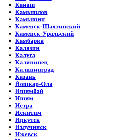
Канаш
Камышлов
Камышин
Каменск-Шахтинский
Каменск-Уральский
Камбарка
Калязин
Калуга
Калининец
Калининград
Казань
Йошкар-Ола
Ишимбай
Ишим
Истра
Искитим
Иркутск
Излучинск
Ижевск