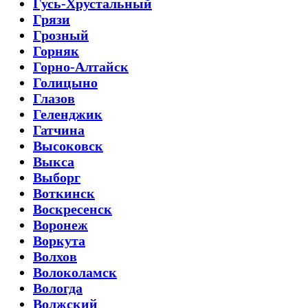
Гусь-Хрустальный
Грязи
Грозный
Горняк
Горно-Алтайск
Голицыно
Глазов
Геленджик
Гатчина
Высоковск
Выкса
Выборг
Воткинск
Воскресенск
Воронеж
Воркута
Волхов
Волоколамск
Вологда
Волжский