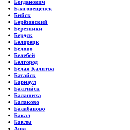
Богданович
Благовещенск
Бийск
Берёзовский
Березники
Бердск
Белорецк
Белово
Белебей
Белгород
Белая Калитва
Батайск
Барнаул
Балтийск
Балашиха
Балаково
Балабаново
Бакал
Бавлы
Аша