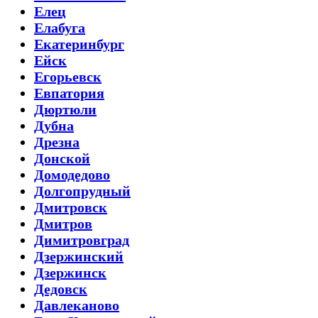
Елец
Елабуга
Екатеринбург
Ейск
Егорьевск
Евпатория
Дюртюли
Дубна
Дрезна
Донской
Домодедово
Долгопрудный
Дмитровск
Дмитров
Димитровград
Дзержинский
Дзержинск
Дедовск
Давлеканово