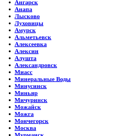
Ангарск
Анапа
Лысково
Луховицы
Амурск
Альметьевск
Алексеевка
Алексин
Алушта
Александровск
Миасс
Минеральные Воды
Минусинск
Миньяр
Мичуринск
Можайск
Можга
Мончегорск
Москва
Мурманск