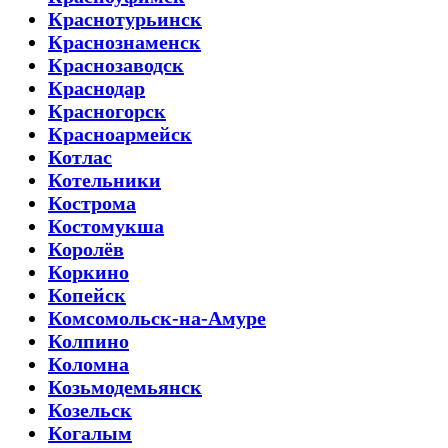
Краснотурьинск
Краснознаменск
Краснозаводск
Краснодар
Красногорск
Красноармейск
Котлас
Котельники
Кострома
Костомукша
Королёв
Коркино
Копейск
Комсомольск-на-Амуре
Колпино
Коломна
Козьмодемьянск
Козельск
Когалым