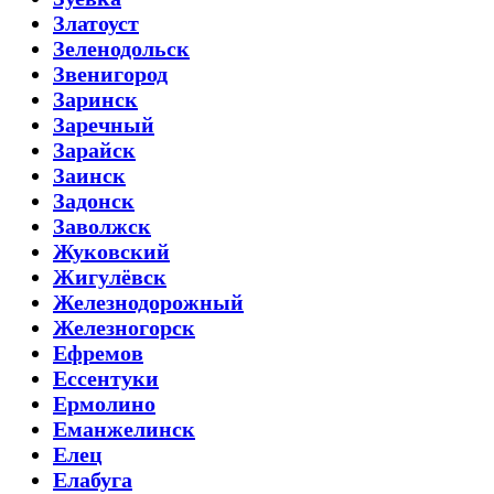
Златоуст
Зеленодольск
Звенигород
Заринск
Заречный
Зарайск
Заинск
Задонск
Заволжск
Жуковский
Жигулёвск
Железнодорожный
Железногорск
Ефремов
Ессентуки
Ермолино
Еманжелинск
Елец
Елабуга