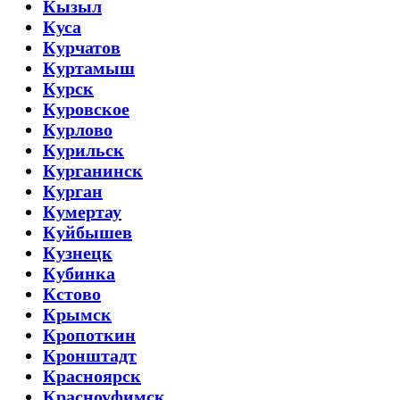
Кызыл
Куса
Курчатов
Куртамыш
Курск
Куровское
Курлово
Курильск
Курганинск
Курган
Кумертау
Куйбышев
Кузнецк
Кубинка
Кстово
Крымск
Кропоткин
Кронштадт
Красноярск
Красноуфимск