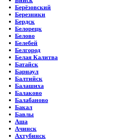
Берёзовский
Березники
Бердск
Белорецк
Белово
Белебей
Белгород
Белая Калитва
Батайск
Барнаул
Балтийск
Балашиха
Балаково
Балабаново
Бакал
Бавлы
Аша
Ачинск
Ахтубинск