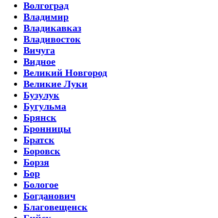
Волгоград
Владимир
Владикавказ
Владивосток
Вичуга
Видное
Великий Новгород
Великие Луки
Бузулук
Бугульма
Брянск
Бронницы
Братск
Боровск
Борзя
Бор
Бологое
Богданович
Благовещенск
Бийск