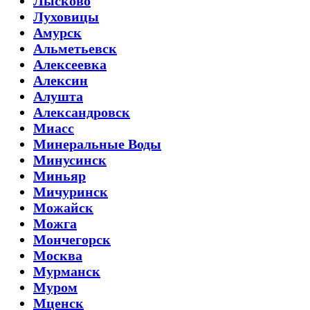
Лысково
Луховицы
Амурск
Альметьевск
Алексеевка
Алексин
Алушта
Александровск
Миасс
Минеральные Воды
Минусинск
Миньяр
Мичуринск
Можайск
Можга
Мончегорск
Москва
Мурманск
Муром
Мценск