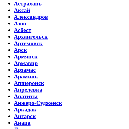
Астрахань
Аксай
Александров
Азов
Асбест
Архангельск
Артемовск
Арск
Армянск
Армавир
Арзамас
Арамиль
Апшеронск
Апрелевка
Апатиты
Анжеро-Судженск
Аркадак
Ангарск
Анапа