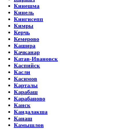
Кинешма
Кинель
Кингисепп
Кимры
Керчь
Кемерово
Кашира
Качканар
Катав-Ивановск
Каспийск
Касли
Касимов
Карталы
Карабаш
Карабаново
Канск
Кандалакша
Канаш
Камышлов