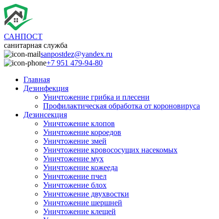
САНПОСТ
санитарная служба
sanpostdez@yandex.ru
+7 951 479-94-80
Главная
Дезинфекция
Уничтожение грибка и плесени
Профилактическая обработка от короновируса
Дезинсекция
Уничтожение клопов
Уничтожение короедов
Уничтожение змей
Уничтожение кровососущих насекомых
Уничтожение мух
Уничтожение кожееда
Уничтожение пчел
Уничтожение блох
Уничтожение двухвостки
Уничтожение шершней
Уничтожение клещей