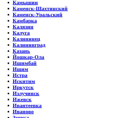
Камышин
Каменск-Шахтинский
Каменск-Уральский
Камбарка
Калязин
Калуга
Калининец
Калининград
Казань
Йошкар-Ола
Ишимбай
Ишим
Истра
Искитим
Иркутск
Излучинск
Ижевск
Ивантеевка
Иваново
Зуевка