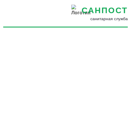
САНПОСТ
санитарная служба
Дезинфекция квартиры от
клопов в Арамилье -
Обработка от клопов
квартир и домов