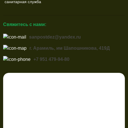
санитарная служба
Свяжитесь с нами:
sanpostdez@yandex.ru
г. Арамиль, им Шапошникова, 419Д
+7 951 479-94-80