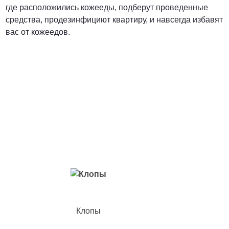
где расположились кожееды, подберут проведенные
средства, продезинфициют квартиру, и навсегда избавят
вас от кожеедов.
Вредители с которыми мы боремся
Клопы