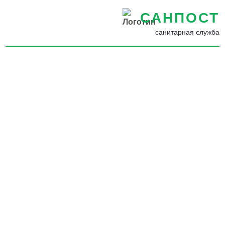
САНПОСТ
санитарная служба
Профессиональная
обработка от кожеедов в
Арамилье - Уничтожение
кожеедов в квартире