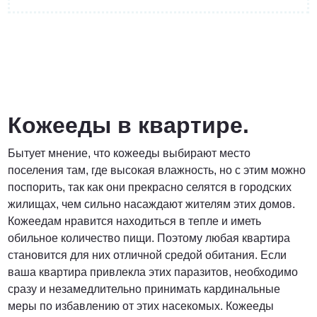
от 3 200 Руб.
ПОЗВОНИТЬ
Кожееды в квартире.
Бытует мнение, что кожееды выбирают место
Договорная
поселения там, где высокая влажность, но с этим можно
поспорить, так как они прекрасно селятся в городских
ПОЗВОНИТЬ
жилищах, чем сильно насаждают жителям этих домов.
Кожеедам нравится находиться в тепле и иметь
обильное количество пищи. Поэтому любая квартира
от 1500 Руб.
становится для них отличной средой обитания. Если
ваша квартира привлекла этих паразитов, необходимо
ПОЗВОНИТЬ
сразу и незамедлительно принимать кардинальные
меры по избавлению от этих насекомых. Кожееды