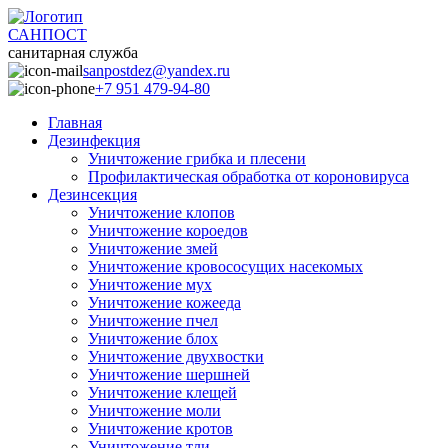
САНПОСТ
санитарная служба
sanpostdez@yandex.ru
+7 951 479-94-80
Главная
Дезинфекция
Уничтожение грибка и плесени
Профилактическая обработка от короновируса
Дезинсекция
Уничтожение клопов
Уничтожение короедов
Уничтожение змей
Уничтожение кровососущих насекомых
Уничтожение мух
Уничтожение кожееда
Уничтожение пчел
Уничтожение блох
Уничтожение двухвостки
Уничтожение шершней
Уничтожение клещей
Уничтожение моли
Уничтожение кротов
Уничтожение тли