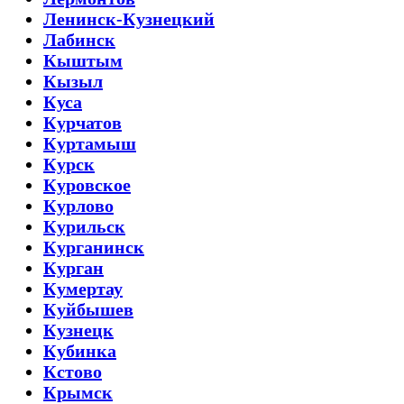
Ленинск-Кузнецкий
Лабинск
Кыштым
Кызыл
Куса
Курчатов
Куртамыш
Курск
Куровское
Курлово
Курильск
Курганинск
Курган
Кумертау
Куйбышев
Кузнецк
Кубинка
Кстово
Крымск