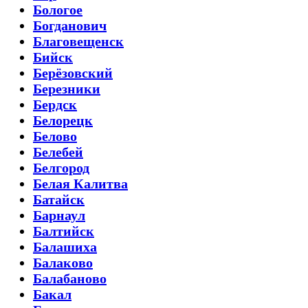
Бологое
Богданович
Благовещенск
Бийск
Берёзовский
Березники
Бердск
Белорецк
Белово
Белебей
Белгород
Белая Калитва
Батайск
Барнаул
Балтийск
Балашиха
Балаково
Балабаново
Бакал