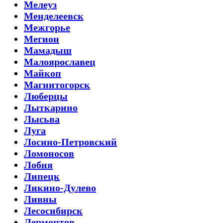
Мелеуз
Менделеевск
Межгорье
Мегион
Мамадыш
Малоярославец
Майкоп
Магнитогорск
Люберцы
Лыткарино
Лысьва
Луга
Лосино-Петровский
Ломоносов
Лобня
Липецк
Ликино-Дулево
Ливны
Лесосибирск
Лермонтов