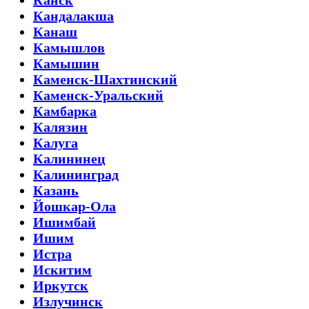
Канск
Кандалакша
Канаш
Камышлов
Камышин
Каменск-Шахтинский
Каменск-Уральский
Камбарка
Калязин
Калуга
Калининец
Калининград
Казань
Йошкар-Ола
Ишимбай
Ишим
Истра
Искитим
Иркутск
Излучинск