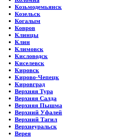
Козьмодемьянск
Козельск
Когалым
Ковров
Клинцы
Клин
Климовск
Кисловодск
Киселевск
Кировск
Кирово-Чепецк
Кировград
Верхняя Тура
Верхняя Салда
Верхняя Пышма
Верхний Уфалей
Верхний Тагил
Верхнеуральск
Верея