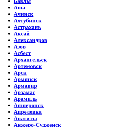
Бавлы
Аша
Ачинск
Ахтубинск
Астрахань
Аксай
Александров
Азов
Асбест
Архангельск
Артемовск
Арск
Армянск
Армавир
Арзамас
Арамиль
Апшеронск
Апрелевка
Апатиты
Анжеро-Судженск