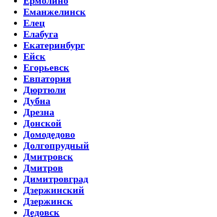
Ермолино
Еманжелинск
Елец
Елабуга
Екатеринбург
Ейск
Егорьевск
Евпатория
Дюртюли
Дубна
Дрезна
Донской
Домодедово
Долгопрудный
Дмитровск
Дмитров
Димитровград
Дзержинский
Дзержинск
Дедовск