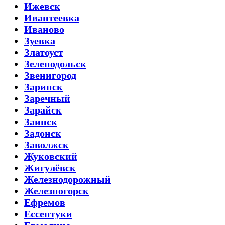
Ижевск
Ивантеевка
Иваново
Зуевка
Златоуст
Зеленодольск
Звенигород
Заринск
Заречный
Зарайск
Заинск
Задонск
Заволжск
Жуковский
Жигулёвск
Железнодорожный
Железногорск
Ефремов
Ессентуки