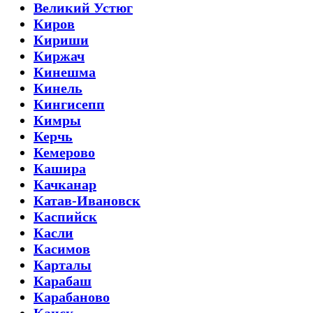
Великий Устюг
Киров
Кириши
Киржач
Кинешма
Кинель
Кингисепп
Кимры
Керчь
Кемерово
Кашира
Качканар
Катав-Ивановск
Каспийск
Касли
Касимов
Карталы
Карабаш
Карабаново