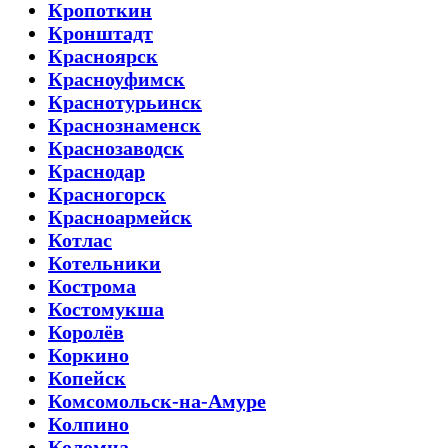
Кропоткин
Кронштадт
Красноярск
Красноуфимск
Краснотурьинск
Краснознаменск
Краснозаводск
Краснодар
Красногорск
Красноармейск
Котлас
Котельники
Кострома
Костомукша
Королёв
Коркино
Копейск
Комсомольск-на-Амуре
Колпино
Коломна