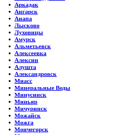
Аркадак
Ангарск
Анапа
Лысково
Луховицы
Амурск
Альметьевск
Алексеевка
Алексин
Алушта
Александровск
Миасс
Минеральные Воды
Минусинск
Миньяр
Мичуринск
Можайск
Можга
Мончегорск