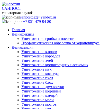
САНПОСТ
санитарная служба
sanpostdez@yandex.ru
+7 951 479-94-80
Главная
Дезинфекция
Уничтожение грибка и плесени
Профилактическая обработка от короновируса
Дезинсекция
Уничтожение клопов
Уничтожение короедов
Уничтожение змей
Уничтожение кровососущих насекомых
Уничтожение мух
Уничтожение кожееда
Уничтожение пчел
Уничтожение блох
Уничтожение двухвостки
Уничтожение шершней
Уничтожение клещей
Уничтожение моли
Уничтожение кротов
Уничтожение тли