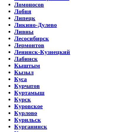
Ломоносов
Лобня
Липецк
Ликино-Дулево
Ливны
Лесосибирск
Лермонтов
Ленинск-Кузнецкий
Лабинск
Кыштым
Кызыл
Куса
Курчатов
Куртамыш
Курск
Куровское
Курлово
Курильск
Курганинск