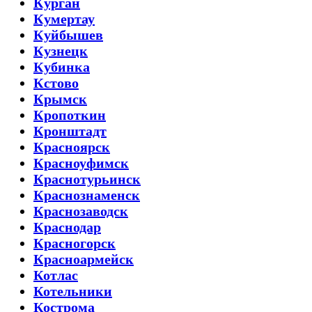
Курган
Кумертау
Куйбышев
Кузнецк
Кубинка
Кстово
Крымск
Кропоткин
Кронштадт
Красноярск
Красноуфимск
Краснотурьинск
Краснознаменск
Краснозаводск
Краснодар
Красногорск
Красноармейск
Котлас
Котельники
Кострома