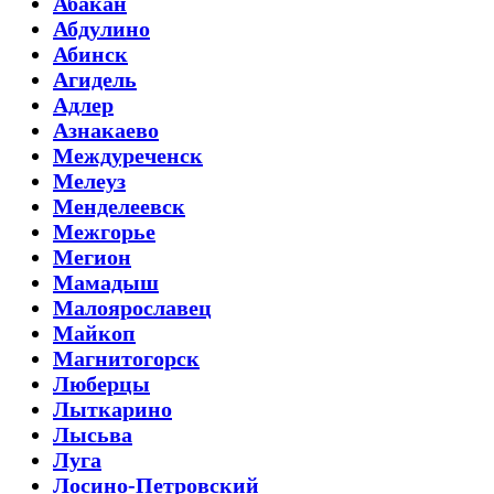
Абакан
Абдулино
Абинск
Агидель
Адлер
Азнакаево
Междуреченск
Мелеуз
Менделеевск
Межгорье
Мегион
Мамадыш
Малоярославец
Майкоп
Магнитогорск
Люберцы
Лыткарино
Лысьва
Луга
Лосино-Петровский