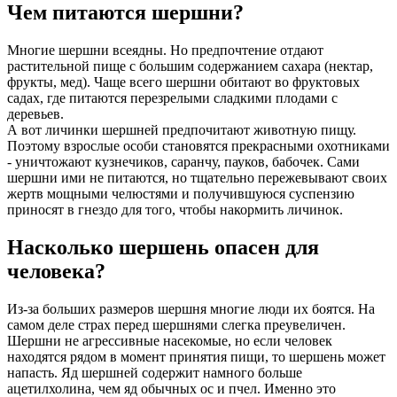
Чем питаются шершни?
Многие шершни всеядны. Но предпочтение отдают
растительной пище с большим содержанием сахара (нектар,
фрукты, мед). Чаще всего шершни обитают во фруктовых
садах, где питаются перезрелыми сладкими плодами с
деревьев.
А вот личинки шершней предпочитают животную пищу.
Поэтому взрослые особи становятся прекрасными охотниками
- уничтожают кузнечиков, саранчу, пауков, бабочек. Сами
шершни ими не питаются, но тщательно пережевывают своих
жертв мощными челюстями и получившуюся суспензию
приносят в гнездо для того, чтобы накормить личинок.
Насколько шершень опасен для
человека?
Из-за больших размеров шершня многие люди их боятся. На
самом деле страх перед шершнями слегка преувеличен.
Шершни не агрессивные насекомые, но если человек
находятся рядом в момент принятия пищи, то шершень может
напасть. Яд шершней содержит намного больше
ацетилхолина, чем яд обычных ос и пчел. Именно это