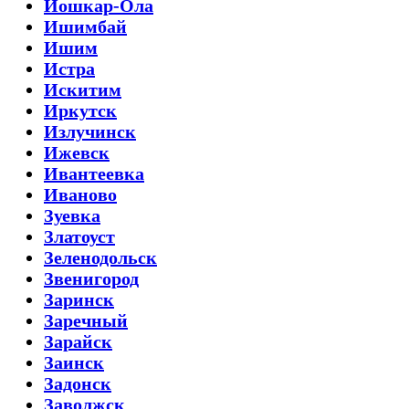
Йошкар-Ола
Ишимбай
Ишим
Истра
Искитим
Иркутск
Излучинск
Ижевск
Ивантеевка
Иваново
Зуевка
Златоуст
Зеленодольск
Звенигород
Заринск
Заречный
Зарайск
Заинск
Задонск
Заволжск