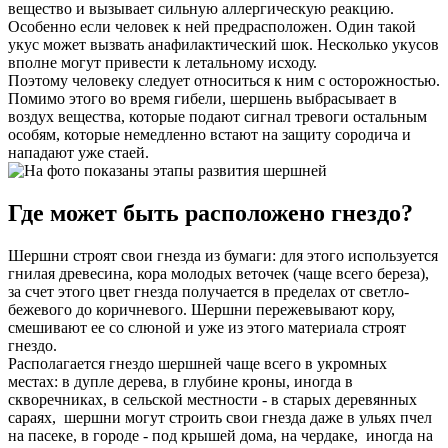
вещество и вызывает сильную аллергическую реакцию.
Особенно если человек к ней предрасположен. Один такой
укус может вызвать анафилактический шок. Несколько укусов
вполне могут привести к летальному исходу.
Поэтому человеку следует относиться к ним с осторожностью.
Помимо этого во время гибели, шершень выбрасывает в
воздух вещества, которые подают сигнал тревоги остальным
особям, которые немедленно встают на защиту сородича и
нападают уже стаей.
Где может быть расположено гнездо?
Шершни строят свои гнезда из бумаги: для этого используется
гнилая древесина, кора молодых веточек (чаще всего береза),
за счет этого цвет гнезда получается в пределах от светло-
бежевого до коричневого. Шершни пережевывают кору,
смешивают ее со слюной и уже из этого материала строят
гнездо.
Располагается гнездо шершней чаще всего в укромных
местах: в дупле дерева, в глубине кроны, иногда в
скворечниках, в сельской местности - в старых деревянных
сараях, шершни могут строить свои гнезда даже в ульях пчел
на пасеке, в городе - под крышей дома, на чердаке, иногда на