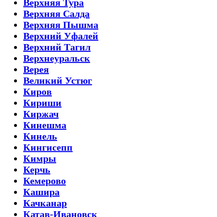
Верхняя Тура
Верхняя Салда
Верхняя Пышма
Верхний Уфалей
Верхний Тагил
Верхнеуральск
Верея
Великий Устюг
Киров
Кириши
Киржач
Кинешма
Кинель
Кингисепп
Кимры
Керчь
Кемерово
Кашира
Качканар
Катав-Ивановск