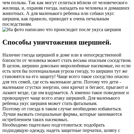
чем пользы. Так как могут селиться вблизи от человеческого
жилища, и, охраняя гнезда, нападать на человека и домашних
животных. А для маленького ребенка или собаки укус
шершня, как правило, приводит к очень печальным
последствиям.
Способы уничтожения шершней.
Наличие гнезда шершней в доме или в непосредственной
близости от человека может стать весьма опасным соседством.
В целом, шершни довольно миролюбивые насекомые, но если
есть хотя бы потенциальная угроза гнезду, то шершни тут же
становятся на его защиту! Чаще всего такое соседство опасно
для тех семей, где есть маленькие дети. Потому что дети -
маленькие сгустки энергии, они кричат и бегают, прыгают и
лазают везде, где им вздумается. А именно такое поведение и
провоцирует чаще всего атаку шершней. Для маленького
ребенка укус шершня может стать фатальным.
Поэтому от гнезда в таком случае необходимо избавиться.
Лучше вызвать специальные фирмы, которые занимаются
истреблением таких насекомых.
Необходимо тщательно подготовиться: подобрать
подходящую одежду, надеть защитные перчатки, шляпу с