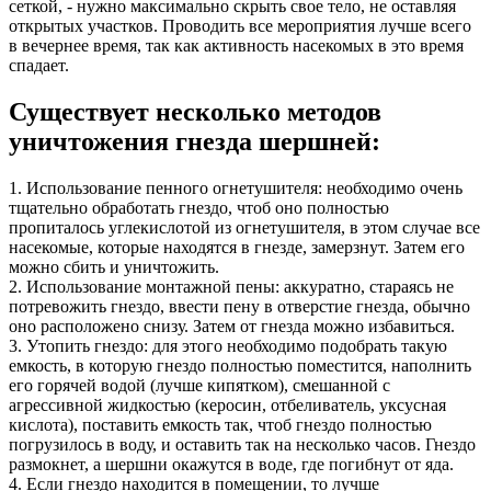
сеткой, - нужно максимально скрыть свое тело, не оставляя
открытых участков. Проводить все мероприятия лучше всего
в вечернее время, так как активность насекомых в это время
спадает.
Существует несколько методов
уничтожения гнезда шершней:
1. Использование пенного огнетушителя: необходимо очень
тщательно обработать гнездо, чтоб оно полностью
пропиталось углекислотой из огнетушителя, в этом случае все
насекомые, которые находятся в гнезде, замерзнут. Затем его
можно сбить и уничтожить.
2. Использование монтажной пены: аккуратно, стараясь не
потревожить гнездо, ввести пену в отверстие гнезда, обычно
оно расположено снизу. Затем от гнезда можно избавиться.
3. Утопить гнездо: для этого необходимо подобрать такую
емкость, в которую гнездо полностью поместится, наполнить
его горячей водой (лучше кипятком), смешанной с
агрессивной жидкостью (керосин, отбеливатель, уксусная
кислота), поставить емкость так, чтоб гнездо полностью
погрузилось в воду, и оставить так на несколько часов. Гнездо
размокнет, а шершни окажутся в воде, где погибнут от яда.
4. Если гнездо находится в помещении, то лучше