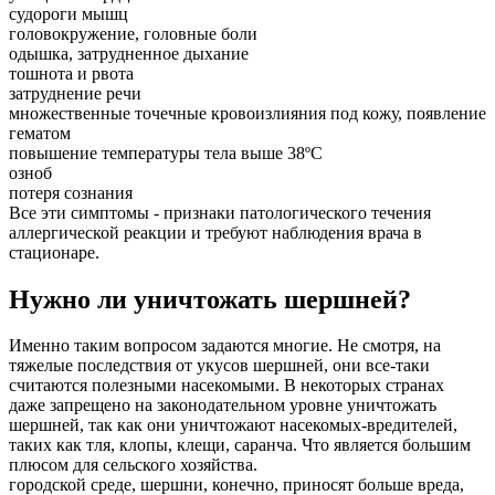
судороги мышц
головокружение, головные боли
одышка, затрудненное дыхание
тошнота и рвота
затруднение речи
множественные точечные кровоизлияния под кожу, появление
гематом
повышение температуры тела выше 38ºС
озноб
потеря сознания
Все эти симптомы - признаки патологического течения
аллергической реакции и требуют наблюдения врача в
стационаре.
Нужно ли уничтожать шершней?
Именно таким вопросом задаются многие. Не смотря, на
тяжелые последствия от укусов шершней, они все-таки
считаются полезными насекомыми. В некоторых странах
даже запрещено на законодательном уровне уничтожать
шершней, так как они уничтожают насекомых-вредителей,
таких как тля, клопы, клещи, саранча. Что является большим
плюсом для сельского хозяйства.
городской среде, шершни, конечно, приносят больше вреда,