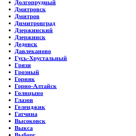
Долгопрудный
Дмитровск
Дмитров
Димитровград
Дзержинский
Дзержинск
Дедовск
Давлеканово
Гусь-Хрустальный
Грязи
Грозный
Горняк
Горно-Алтайск
Голицыно
Глазов
Геленджик
Гатчина
Высоковск
Выкса
Выборг