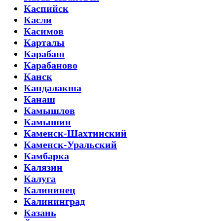
Каспийск
Касли
Касимов
Карталы
Карабаш
Карабаново
Канск
Кандалакша
Канаш
Камышлов
Камышин
Каменск-Шахтинский
Каменск-Уральский
Камбарка
Калязин
Калуга
Калининец
Калининград
Казань