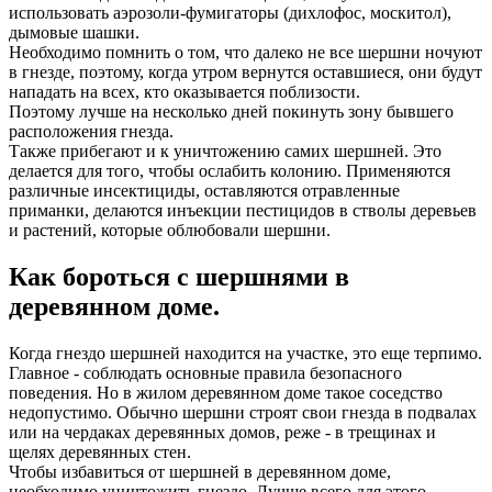
использовать аэрозоли-фумигаторы (дихлофос, москитол),
дымовые шашки.
Необходимо помнить о том, что далеко не все шершни ночуют
в гнезде, поэтому, когда утром вернутся оставшиеся, они будут
нападать на всех, кто оказывается поблизости.
Поэтому лучше на несколько дней покинуть зону бывшего
расположения гнезда.
Также прибегают и к уничтожению самих шершней. Это
делается для того, чтобы ослабить колонию. Применяются
различные инсектициды, оставляются отравленные
приманки, делаются инъекции пестицидов в стволы деревьев
и растений, которые облюбовали шершни.
Как бороться с шершнями в
деревянном доме.
Когда гнездо шершней находится на участке, это еще терпимо.
Главное - соблюдать основные правила безопасного
поведения. Но в жилом деревянном доме такое соседство
недопустимо. Обычно шершни строят свои гнезда в подвалах
или на чердаках деревянных домов, реже - в трещинах и
щелях деревянных стен.
Чтобы избавиться от шершней в деревянном доме,
необходимо уничтожить гнездо. Лучше всего для этого