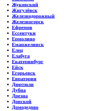
Жуковский
Жигулёвск
Железнодорожный
Железногорск
Ефремов
Ессентуки
Ермолино
Еманжелинск
Елец
Елабуга
Екатеринбург
Ейск
Егорьевск
Евпатория
Дюртюли
Дубна
Дрезна
Донской
Домодедово