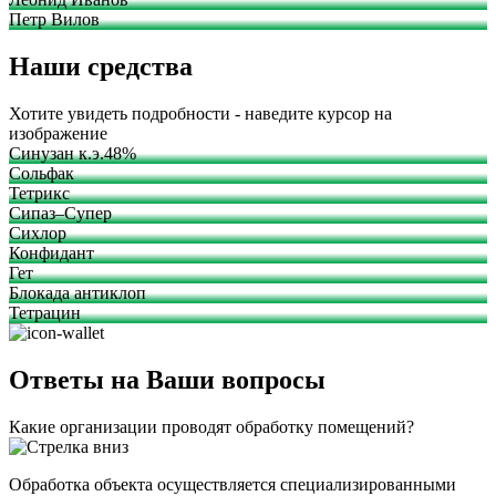
Петр Вилов
Наши средства
Хотите увидеть подробности - наведите курсор на
изображение
Синузан к.э.48%
Сольфак
Тетрикс
Сипаз–Супер
Сихлор
Конфидант
Гет
Блокада антиклоп
Тетрацин
Ответы на Ваши вопросы
Какие организации проводят обработку помещений?
Обработка объекта осуществляется специализированными