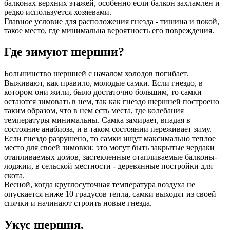
балконах верхних этажей, особенно если балкон захламлен и
редко используется хозяевами.
Главное условие для расположения гнезда - тишина и покой,
такое место, где минимальна вероятность его повреждения.
Где зимуют шершни?
Большинство шершней с началом холодов погибает.
Выживают, как правило, молодые самки. Если гнездо, в
котором они жили, было достаточно большим, то самки
остаются зимовать в нем, так как гнездо шершней построено
таким образом, что в нем есть места, где колебания
температуры минимальны. Самка замирает, впадая в
состояние анабиоза, и в таком состоянии переживает зиму.
Если гнездо разрушено, то самки ищут максимально теплое
место для своей зимовки: это могут быть закрытые чердаки
отапливаемых домов, застекленные отапливаемые балконы-
лоджии, в сельской местности - деревянные постройки для
скота.
Весной, когда круглосуточная температура воздуха не
опускается ниже 10 градусов тепла, самки выходят из своей
спячки и начинают строить новые гнезда.
Укус шершня.