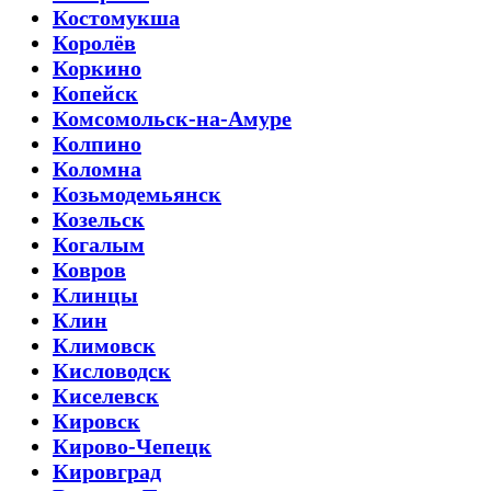
Костомукша
Королёв
Коркино
Копейск
Комсомольск-на-Амуре
Колпино
Коломна
Козьмодемьянск
Козельск
Когалым
Ковров
Клинцы
Клин
Климовск
Кисловодск
Киселевск
Кировск
Кирово-Чепецк
Кировград