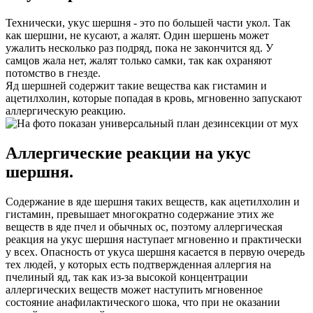
Технически, укус шершня - это по большей части укол. Так
как шершни, не кусают, а жалят. Один шершень может
ужалить несколько раз подряд, пока не закончится яд. У
самцов жала нет, жалят только самки, так как охраняют
потомство в гнезде.
Яд шершней содержит такие вещества как гистамин и
ацетилхолин, которые попадая в кровь, мгновенно запускают
аллергическую реакцию.
Аллергические реакции на укус
шершня.
Содержание в яде шершня таких веществ, как ацетилхолин и
гистамин, превышает многократно содержание этих же
веществ в яде пчел и обычных ос, поэтому аллергическая
реакция на укус шершня наступает мгновенно и практически
у всех. Опасность от укуса шершня касается в первую очередь
тех людей, у которых есть подтвержденная аллергия на
пчелиный яд, так как из-за высокой концентрации
аллергических веществ может наступить мгновенное
состояние анафилактического шока, что при не оказании