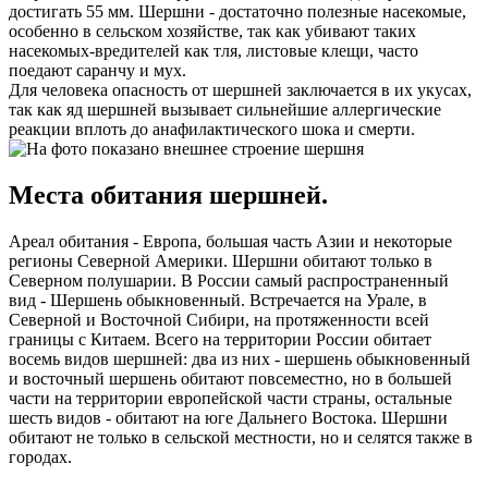
достигать 55 мм. Шершни - достаточно полезные насекомые,
особенно в сельском хозяйстве, так как убивают таких
насекомых-вредителей как тля, листовые клещи, часто
поедают саранчу и мух.
Для человека опасность от шершней заключается в их укусах,
так как яд шершней вызывает сильнейшие аллергические
реакции вплоть до анафилактического шока и смерти.
Места обитания шершней.
Ареал обитания - Европа, большая часть Азии и некоторые
регионы Северной Америки. Шершни обитают только в
Северном полушарии. В России самый распространенный
вид - Шершень обыкновенный. Встречается на Урале, в
Северной и Восточной Сибири, на протяженности всей
границы с Китаем. Всего на территории России обитает
восемь видов шершней: два из них - шершень обыкновенный
и восточный шершень обитают повсеместно, но в большей
части на территории европейской части страны, остальные
шесть видов - обитают на юге Дальнего Востока. Шершни
обитают не только в сельской местности, но и селятся также в
городах.