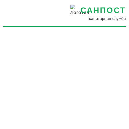
САНПОСТ
санитарная служба
Средства защиты от
вредителей в Астрахани -
Избавиться от насекомых в
квартире