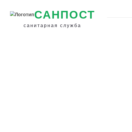
САНПОСТ
санитарная служба
Как бороться с
домашними нас
в Балакове - Из
паразитов