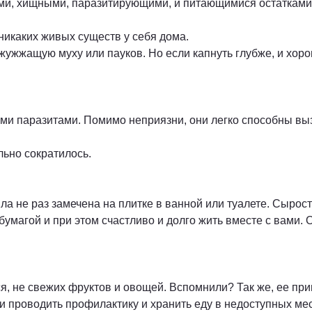
ми, хищными, паразитирующими, и питающимися остатками 
никаких живых существ у себя дома.
 жужжащую муху или пауков. Но если капнуть глубже, и хор
ими паразитами. Помимо неприязни, они легко способны выз
льно сократилось.
 не раз замечена на плитке в ванной или туалете. Сырость
бумагой и при этом счастливо и долго жить вместе с вами. 
 не свежих фруктов и овощей. Вспомнили? Так же, ее прив
 проводить профилактику и хранить еду в недоступных мес