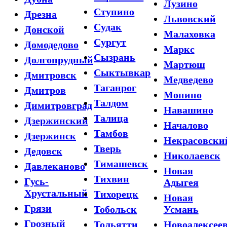
Лузино
Ступино
Дрезна
Львовский
Судак
Донской
Малаховка
Сургут
Домодедово
Маркс
Сызрань
Долгопрудный
Мартюш
Сыктывкар
Дмитровск
Медведево
Таганрог
Дмитров
Монино
Талдом
Димитровград
Навашино
Талица
Дзержинский
Началово
Тамбов
Дзержинск
Некрасовски
Тверь
Дедовск
Николаевск
Тимашевск
Давлеканово
Новая
Тихвин
Гусь-
Адыгея
Хрустальный
Тихорецк
Новая
Грязи
Тобольск
Усмань
Грозный
Тольятти
Новоалексеев