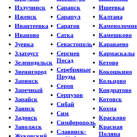
Излучинск
Саранск
Ишеевка
Ижевск
Сарапул
Калтана
Ивантеевка
Саратов
Каменоломн
Иваново
Сатка
Камешково
Зуевка
Севастополь
Караваево
Златоуст
Сергиев
Кармаскалы
Посад
Зеленодольск
Кетово
Серебряные
Звенигород
Кокошкино
Пруды
Заринск
Кольцово
Серов
Заречный
Кондратово
Серпухов
Зарайск
Котовск
Сибай
Заинск
Кохма
Сим
Задонск
Красково
Симферополь
Заволжск
Красная
Славянск-
Поляна
Жуковский