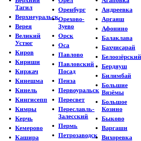
Тагил
Оренбург
Андреевка
Верхнеуральск
Орехово-
Аргаяш
Верея
Зуево
Афонино
Великий
Орск
Балаклава
Устюг
Оса
Бахчисарай
Киров
Павлово
Белоозёрски
Кириши
Павловский
Бердяуш
Киржач
Посад
Билимбай
Кинешма
Пенза
Большие
Кинель
Первоуральск
Вязёмы
Кингисепп
Пересвет
Большое
Кимры
Переславль-
Козино
Залесский
Керчь
Быково
Пермь
Кемерово
Варгаши
Петрозаводск
Кашира
Вихоревка