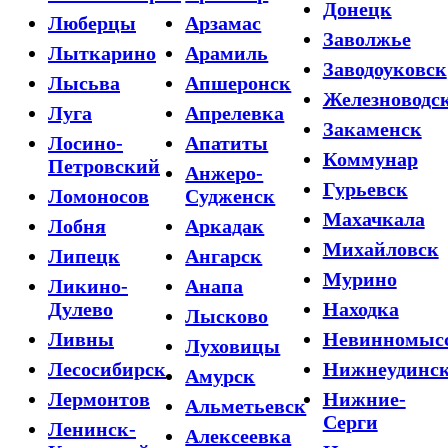
Донецк
Люберцы
Арзамас
Заволжье
Лыткарино
Арамиль
Заводоуковск
Лысьва
Апшеронск
Железноводс
Луга
Апрелевка
Закаменск
Лосино-
Апатиты
Коммунар
Петровский
Анжеро-
Гурьевск
Ломоносов
Судженск
Махачкала
Лобня
Аркадак
Михайловск
Липецк
Ангарск
Мурино
Ликино-
Анапа
Дулево
Находка
Лысково
Ливны
Невинномыс
Луховицы
Лесосибирск
Нижнеудинс
Амурск
Лермонтов
Нижние-
Альметьевск
Серги
Ленинск-
Алексеевка