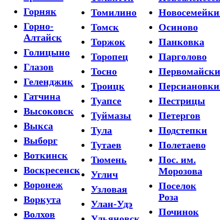
Горняк
Томилино
Новосемейки
Горно-
Томск
Осиново
Алтайск
Торжок
Панковка
Голицыно
Торопец
Парголово
Глазов
Тосно
Первомайск
Геленджик
Троицк
Персиановки
Гатчина
Туапсе
Пестрицы
Высоковск
Туймазы
Петергов
Выкса
Тула
Подстепки
Выборг
Тутаев
Полетаево
Воткинск
Тюмень
Пос. им.
Воскресенск
Морозова
Углич
Воронеж
Поселок
Узловая
Роза
Воркута
Улан-Удэ
Починок
Волхов
Ульяновск