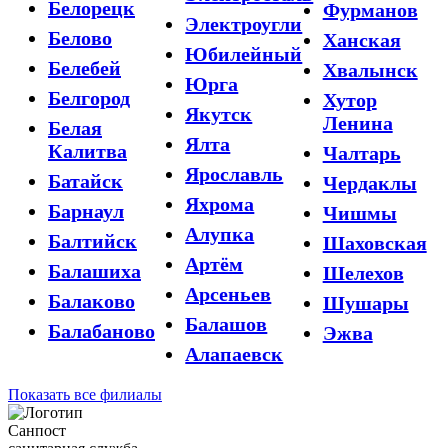
Белорецк
Фурманов
Электроугли
Белово
Ханская
Юбилейный
Белебей
Хвалынск
Юрга
Белгород
Хутор
Якутск
Ленина
Белая
Ялта
Калитва
Чалтарь
Ярославль
Батайск
Чердаклы
Яхрома
Барнаул
Чишмы
Алупка
Балтийск
Шаховская
Артём
Балашиха
Шелехов
Арсеньев
Балаково
Шушары
Балашов
Балабаново
Эжва
Алапаевск
Показать все филиалы
Санпост