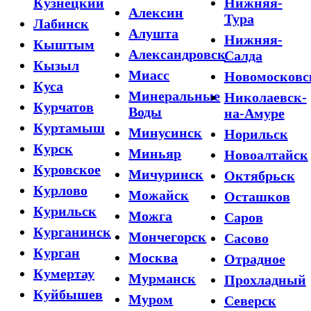
Кузнецкий
Нижняя-
Алексин
Тура
Лабинск
Алушта
Нижняя-
Кыштым
Александровск
Салда
Кызыл
Миасс
Новомосковс
Куса
Минеральные
Николаевск-
Курчатов
Воды
на-Амуре
Куртамыш
Минусинск
Норильск
Курск
Миньяр
Новоалтайск
Куровское
Мичуринск
Октябрьск
Курлово
Можайск
Осташков
Курильск
Можга
Саров
Курганинск
Мончегорск
Сасово
Курган
Москва
Отрадное
Кумертау
Мурманск
Прохладный
Куйбышев
Муром
Северск