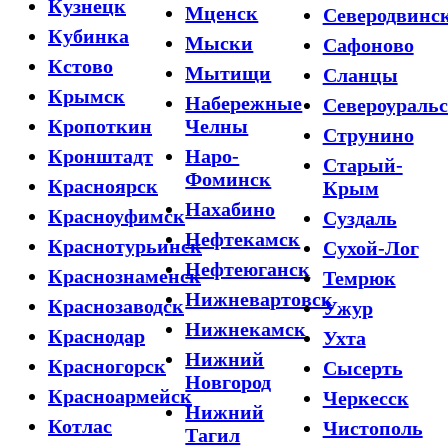
Кузнецк
Мценск
Северодвинс
Кубинка
Мыски
Сафоново
Кстово
Мытищи
Сланцы
Крымск
Набережные
Североураль
Кропоткин
Челны
Струнино
Кронштадт
Наро-
Старый-
Фоминск
Красноярск
Крым
Нахабино
Красноуфимск
Суздаль
Нефтекамск
Краснотурьинск
Сухой-Лог
Нефтеюганск
Краснознаменск
Темрюк
Нижневартовск
Краснозаводск
Ужур
Нижнекамск
Краснодар
Ухта
Нижний
Красногорск
Сысерть
Новгород
Красноармейск
Черкесск
Нижний
Котлас
Чистополь
Тагил