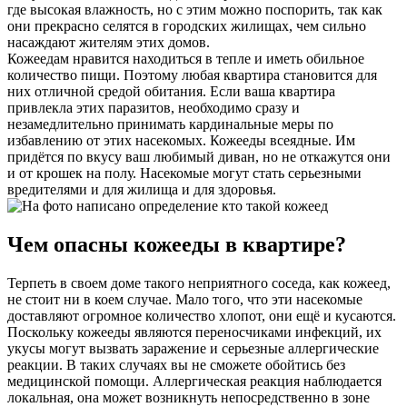
где высокая влажность, но с этим можно поспорить, так как
они прекрасно селятся в городских жилищах, чем сильно
насаждают жителям этих домов.
Кожеедам нравится находиться в тепле и иметь обильное
количество пищи. Поэтому любая квартира становится для
них отличной средой обитания. Если ваша квартира
привлекла этих паразитов, необходимо сразу и
незамедлительно принимать кардинальные меры по
избавлению от этих насекомых. Кожееды всеядные. Им
придётся по вкусу ваш любимый диван, но не откажутся они
и от крошек на полу. Насекомые могут стать серьезными
вредителями и для жилища и для здоровья.
Чем опасны кожееды в квартире?
Терпеть в своем доме такого неприятного соседа, как кожеед,
не стоит ни в коем случае. Мало того, что эти насекомые
доставляют огромное количество хлопот, они ещё и кусаются.
Поскольку кожееды являются переносчиками инфекций, их
укусы могут вызвать заражение и серьезные аллергические
реакции. В таких случаях вы не сможете обойтись без
медицинской помощи. Аллергическая реакция наблюдается
локальная, она может возникнуть непосредственно в зоне