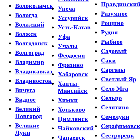
Правдински
Волоколамск
Унеча
Разумное
Вологда
Уссурийск
Рощино
Волжский
Усть-Катав
Рудня
Волжск
Уфа
Рыбное
Волгодонск
Учалы
Садовый
Волгоград
Феодосия
Саки
Владимир
Фрязино
Саргазы
Владикавказ
Хабаровск
Светлый Яр
Владивосток
Ханты-
Село Мга
Вичуга
Мансийск
Сельцо
Видное
Химки
Селятино
Великий
Хотьково
Новгород
Семелуки
Цимлянск
Великие
Серафимовс
Чайковский
Луки
Сестрорецк
Чапаевск