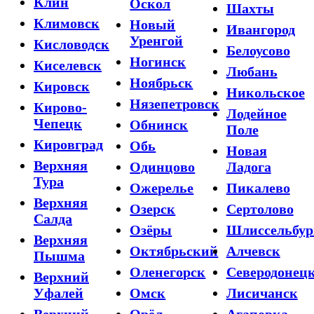
Клин
Оскол
Шахты
Климовск
Новый
Ивангород
Уренгой
Кисловодск
Белоусово
Ногинск
Киселевск
Любань
Ноябрьск
Кировск
Никольское
Нязепетровск
Кирово-
Лодейное
Чепецк
Обнинск
Поле
Кировград
Обь
Новая
Верхняя
Одинцово
Ладога
Тура
Ожерелье
Пикалево
Верхняя
Озерск
Сертолово
Салда
Озёры
Шлиссельбур
Верхняя
Октябрьский
Алчевск
Пышма
Оленегорск
Северодонец
Верхний
Уфалей
Омск
Лисичанск
Верхний
Орёл
Агаповка