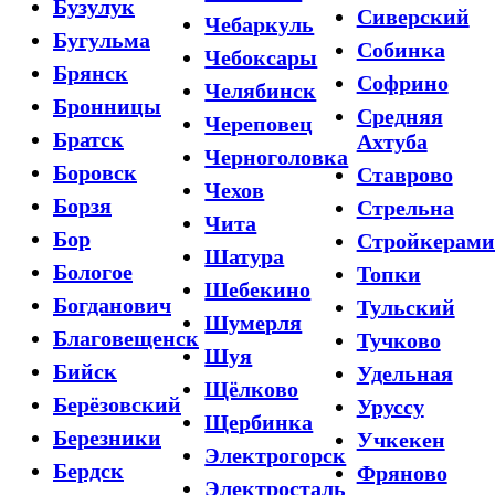
Бузулук
Сиверский
Чебаркуль
Бугульма
Собинка
Чебоксары
Брянск
Софрино
Челябинск
Бронницы
Средняя
Череповец
Братск
Ахтуба
Черноголовка
Боровск
Ставрово
Чехов
Борзя
Стрельна
Чита
Бор
Стройкерами
Шатура
Бологое
Топки
Шебекино
Богданович
Тульский
Шумерля
Благовещенск
Тучково
Шуя
Бийск
Удельная
Щёлково
Берёзовский
Уруссу
Щербинка
Березники
Учкекен
Электрогорск
Бердск
Фряново
Электросталь