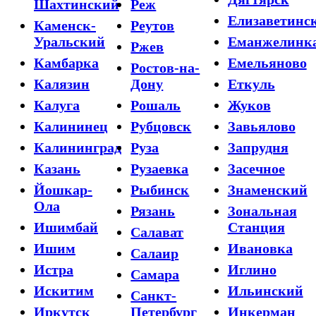
Шахтинский
Реж
Елизаветинс
Каменск-
Реутов
Уральский
Еманжелинк
Ржев
Камбарка
Емельяново
Ростов-на-
Калязин
Дону
Еткуль
Калуга
Рошаль
Жуков
Калининец
Рубцовск
Завьялово
Калининград
Руза
Запрудня
Казань
Рузаевка
Засечное
Йошкар-
Рыбинск
Знаменский
Ола
Рязань
Зональная
Ишимбай
Станция
Салават
Ишим
Ивановка
Салаир
Истра
Иглино
Самара
Искитим
Ильинский
Санкт-
Иркутск
Петербург
Инкерман