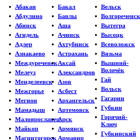
Абакан
Бакал
Вельск
Абдулино
Бавлы
Волгореченс
Абинск
Аша
Вытегра
Агидель
Ачинск
Высоцк
Адлер
Ахтубинск
Всеволожск
Азнакаево
Астрахань
Вязьма
Междуреченск
Аксай
Вышний-
Волочёк
Мелеуз
Александров
Гай
Менделеевск
Азов
Вольск
Межгорье
Асбест
Гагарин
Мегион
Архангельск
Губкин
Мамадыш
Артемовск
Горячий-
Малоярославец
Арск
Ключ
Майкоп
Армянск
Губкинский
Магнитогорск
Армавир