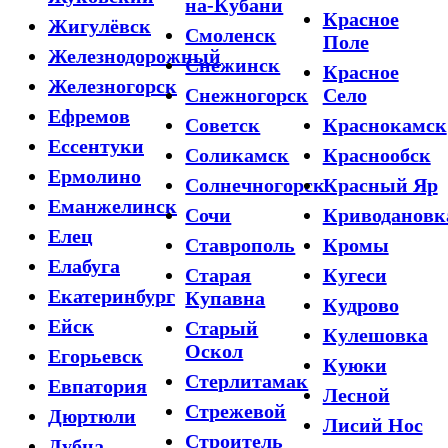
на-Кубани
Красное
Жигулёвск
Смоленск
Поле
Железнодорожный
Снежинск
Красное
Железногорск
Снежногорск
Село
Ефремов
Советск
Краснокамск
Ессентуки
Соликамск
Краснообск
Ермолино
Солнечногорск
Красный Яр
Еманжелинск
Сочи
Криводановк
Елец
Ставрополь
Кромы
Елабуга
Старая
Кугеси
Екатеринбург
Купавна
Кудрово
Ейск
Старый
Кулешовка
Оскол
Егорьевск
Куюки
Стерлитамак
Евпатория
Лесной
Стрежевой
Дюртюли
Лисий Нос
Строитель
Дубна