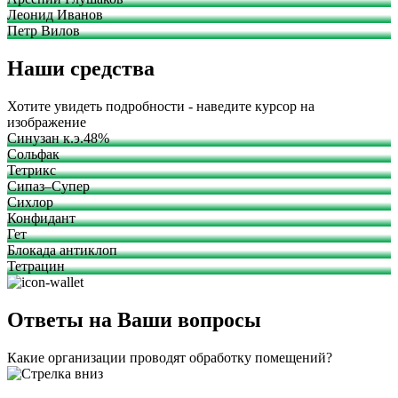
Леонид Иванов
Петр Вилов
Наши средства
Хотите увидеть подробности - наведите курсор на
изображение
Синузан к.э.48%
Сольфак
Тетрикс
Сипаз–Супер
Сихлор
Конфидант
Гет
Блокада антиклоп
Тетрацин
Ответы на Ваши вопросы
Какие организации проводят обработку помещений?