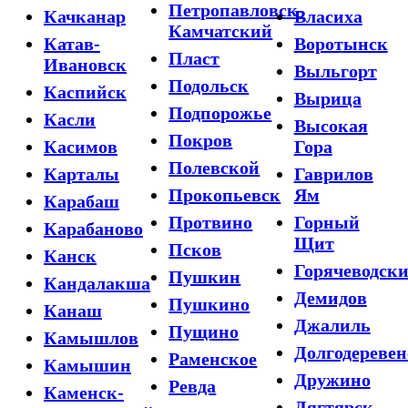
Петропавловск-
Качканар
Власиха
Камчатский
Катав-
Воротынск
Пласт
Ивановск
Выльгорт
Подольск
Каспийск
Вырица
Подпорожье
Касли
Высокая
Покров
Касимов
Гора
Полевской
Карталы
Гаврилов
Прокопьевск
Ям
Карабаш
Протвино
Горный
Карабаново
Щит
Псков
Канск
Горячеводск
Пушкин
Кандалакша
Демидов
Пушкино
Канаш
Джалиль
Пущино
Камышлов
Долгодеревен
Раменское
Камышин
Дружино
Ревда
Каменск-
Дягтярск