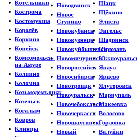
Котельники
Шацк
Новодвинск
Кострома
Щёкино
Новое
Костомукша
Ступино
Элиста
Королёв
Новокубанск
Энгельс
Коркино
Новокузнецк
Шадринск
Копейск
Новокуйбышевск
Юрюзань
Комсомольск-
Новомичуринск
Южноуральс
на-Амуре
Новороссийск
Янаул
Колпино
Новосибирск
Ярцево
Коломна
Новотроицк
Ялуторовск
Козьмодемьянск
Новоуральск
Мариуполь
Козельск
Новочебоксарск
Макеевка
Когалым
Новочеркасск
Волосово
Ковров
Новошахтинск
Горловка
Клинцы
Новый
Валуйки