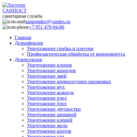
САНПОСТ
санитарная служба
sanpostdez@yandex.ru
+7 951 479-94-80
Главная
Дезинфекция
Уничтожение грибка и плесени
Профилактическая обработка от короновируса
Дезинсекция
Уничтожение клопов
Уничтожение короедов
Уничтожение змей
Уничтожение кровососущих насекомых
Уничтожение мух
Уничтожение кожееда
Уничтожение пчел
Уничтожение блох
Уничтожение двухвостки
Уничтожение шершней
Уничтожение клещей
Уничтожение моли
Уничтожение кротов
Уничтожение тли