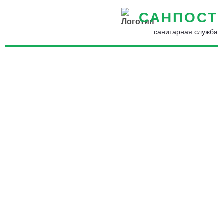
САНПОСТ
санитарная служба
Обработка от комаров в
Березниках - Избавиться от
комаров во дворе