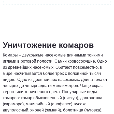
от 4400 руб.
ПОЗВОНИТЬ
Уничтожение комаров
Комары – двукрылые насекомые длинными тонкими
от 5900 руб.
иглами в ротовой полости. Самки кровососущие. Одно
из древнейших насекомых. Обитают повсеместно, в
ПОЗВОНИТЬ
мире насчитывается более трех с половиной тысяч
видов. Одно из древнейших насекомых. Длина тела от
четырех до четырнадцати миллиметров. Чаще окрас
от 6900 руб.
серого или коричневого цвета. Популярные виды
комаров: комар обыкновенный (пискун), долгоножка
ПОЗВОНИТЬ
(карамора), малярийный (анофелес), кусака
двуполосный, хионей (зимний), болотница (луговка),