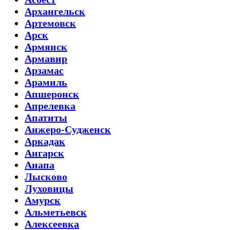
Архангельск
Артемовск
Арск
Армянск
Армавир
Арзамас
Арамиль
Апшеронск
Апрелевка
Апатиты
Анжеро-Судженск
Аркадак
Ангарск
Анапа
Лысково
Луховицы
Амурск
Альметьевск
Алексеевка