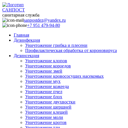
САНПОСТ
санитарная служба
sanpostdez@yandex.ru
+7 951 479-94-80
Главная
Дезинфекция
Уничтожение грибка и плесени
Профилактическая обработка от короновируса
Дезинсекция
Уничтожение клопов
Уничтожение короедов
Уничтожение змей
Уничтожение кровососущих насекомых
Уничтожение мух
Уничтожение кожееда
Уничтожение пчел
Уничтожение блох
Уничтожение двухвостки
Уничтожение шершней
Уничтожение клещей
Уничтожение моли
Уничтожение кротов
Уничтожение тли