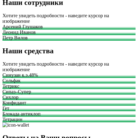
Наши сотрудники
Хотите увидеть подробности - наведите курсор на
изображение
Арсений Глушаков
Леонид Иванов
Петр Вилов
Наши средства
Хотите увидеть подробности - наведите курсор на
изображение
Синузан к.э.48%
Сольфак
Тетрикс
Сипаз–Супер
Сихлор
Конфидант
Гет
Блокада антиклоп
Тетрацин
Ответы на Ваши вопросы