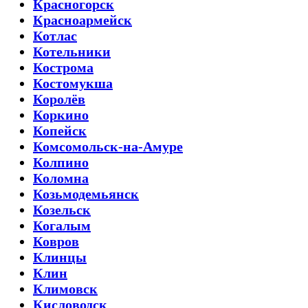
Красногорск
Красноармейск
Котлас
Котельники
Кострома
Костомукша
Королёв
Коркино
Копейск
Комсомольск-на-Амуре
Колпино
Коломна
Козьмодемьянск
Козельск
Когалым
Ковров
Клинцы
Клин
Климовск
Кисловодск