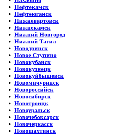
Нахабино
Нефтекамск
Нефтеюганск
Нижневартовск
Нижнекамск
Нижний Новгород
Нижний Тагил
Новодвинск
Новое Ступино
Новокубанск
Новокузнецк
Новокуйбышевск
Новомичуринск
Новороссийск
Новосибирск
Новотроицк
Новоуральск
Новочебоксарск
Новочеркасск
Новошахтинск