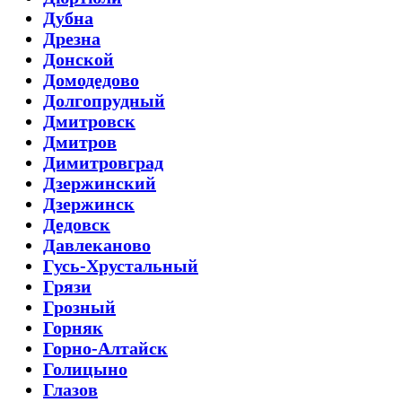
Дубна
Дрезна
Донской
Домодедово
Долгопрудный
Дмитровск
Дмитров
Димитровград
Дзержинский
Дзержинск
Дедовск
Давлеканово
Гусь-Хрустальный
Грязи
Грозный
Горняк
Горно-Алтайск
Голицыно
Глазов