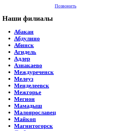
Позвонить
Наши филиалы
Абакан
Абдулино
Абинск
Агидель
Адлер
Азнакаево
Междуреченск
Мелеуз
Менделеевск
Межгорье
Мегион
Мамадыш
Малоярославец
Майкоп
Магнитогорск