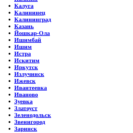
Калуга
Калининец
Калининград
Казань
Йошкар-Ола
Ишимбай
Ишим
Истра
Искитим
Иркутск
Излучинск
Ижевск
Ивантеевка
Иваново
Зуевка
Златоуст
Зеленодольск
Звенигород
Заринск