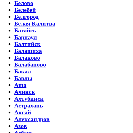
Белово
Белебей
Белгород
Белая Калитва
Батайск
Барнаул
Балтийск
Балашиха
Балаково
Балабаново
Бакал
Бавлы
Аша
Ачинск
Ахтубинск
Астрахань
Аксай
Александров
Азов
Асбест