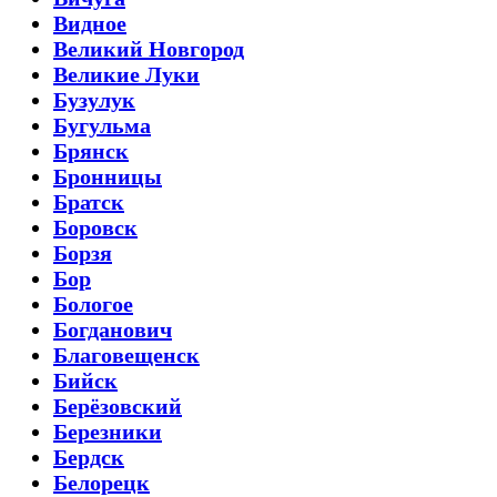
Видное
Великий Новгород
Великие Луки
Бузулук
Бугульма
Брянск
Бронницы
Братск
Боровск
Борзя
Бор
Бологое
Богданович
Благовещенск
Бийск
Берёзовский
Березники
Бердск
Белорецк