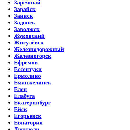
Заречный
Зарайск
Заинск
Задонск
Заволжск
Жуковский
Жигулёвск
Железнодорожный
Железногорск
Ефремов
Ессентуки
Ермолино
Еманжелинск
Елец
Елабуга
Екатеринбург
Ейск
Егорьевск
Евпатория
Дюртюли