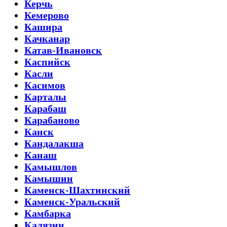
Керчь
Кемерово
Кашира
Качканар
Катав-Ивановск
Каспийск
Касли
Касимов
Карталы
Карабаш
Карабаново
Канск
Кандалакша
Канаш
Камышлов
Камышин
Каменск-Шахтинский
Каменск-Уральский
Камбарка
Калязин