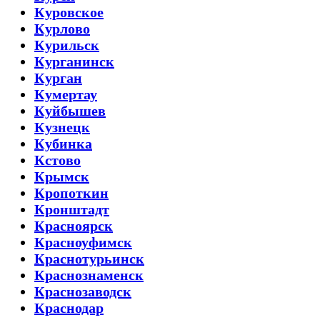
Куровское
Курлово
Курильск
Курганинск
Курган
Кумертау
Куйбышев
Кузнецк
Кубинка
Кстово
Крымск
Кропоткин
Кронштадт
Красноярск
Красноуфимск
Краснотурьинск
Краснознаменск
Краснозаводск
Краснодар