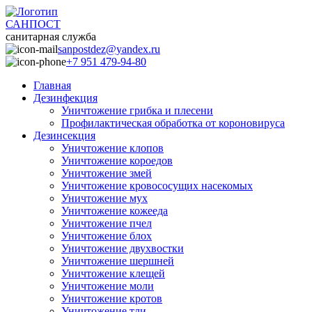
САНПОСТ
санитарная служба
sanpostdez@yandex.ru
+7 951 479-94-80
Главная
Дезинфекция
Уничтожение грибка и плесени
Профилактическая обработка от короновируса
Дезинсекция
Уничтожение клопов
Уничтожение короедов
Уничтожение змей
Уничтожение кровососущих насекомых
Уничтожение мух
Уничтожение кожееда
Уничтожение пчел
Уничтожение блох
Уничтожение двухвостки
Уничтожение шершней
Уничтожение клещей
Уничтожение моли
Уничтожение кротов
Уничтожение тли