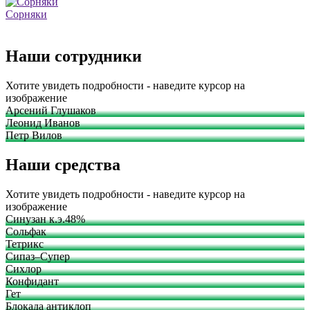
Сорняки
Наши сотрудники
Хотите увидеть подробности - наведите курсор на
изображение
Арсений Глушаков
Леонид Иванов
Петр Вилов
Наши средства
Хотите увидеть подробности - наведите курсор на
изображение
Синузан к.э.48%
Сольфак
Тетрикс
Сипаз–Супер
Сихлор
Конфидант
Гет
Блокада антиклоп