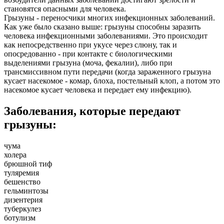
становятся опасными для человека.
Грызуны - переносчики многих инфекционных заболеваний.
Как уже было сказано выше: грызуны способны заразить
человека инфекционными заболеваниями. Это происходит
как непосредственно при укусе через слюну, так и
опосредованно - при контакте с биологическими
выделениями грызуна (моча, фекалии), либо при
трансмиссивном пути передачи (когда зараженного грызуна
кусает насекомое - комар, блоха, постельный клоп, а потом это
насекомое кусает человека и передает ему инфекцию).
Заболевания, которые передают
грызуны:
чума
холера
брюшной тиф
туляремия
бешенство
гельминтозы
дизентерия
туберкулез
ботулизм