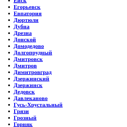
Ейск
Егорьевск
Евпатория
Дюртюли
Дубна
Дрезна
Донской
Домодедово
Долгопрудный
Дмитровск
Дмитров
Димитровград
Дзержинский
Дзержинск
Дедовск
Давлеканово
Гусь-Хрустальный
Грязи
Грозный
Горняк