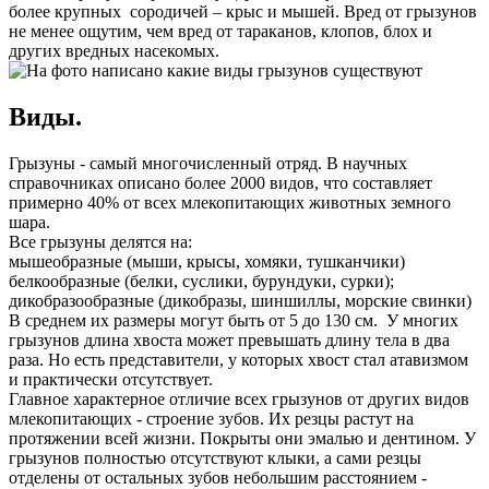
более крупных сородичей – крыс и мышей. Вред от грызунов
не менее ощутим, чем вред от тараканов, клопов, блох и
других вредных насекомых.
Виды.
Грызуны - самый многочисленный отряд. В научных
справочниках описано более 2000 видов, что составляет
примерно 40% от всех млекопитающих животных земного
шара.
Все грызуны делятся на:
мышеобразные (мыши, крысы, хомяки, тушканчики)
белкообразные (белки, суслики, бурундуки, сурки);
дикобразообразные (дикобразы, шиншиллы, морские свинки)
В среднем их размеры могут быть от 5 до 130 см. У многих
грызунов длина хвоста может превышать длину тела в два
раза. Но есть представители, у которых хвост стал атавизмом
и практически отсутствует.
Главное характерное отличие всех грызунов от других видов
млекопитающих - строение зубов. Их резцы растут на
протяжении всей жизни. Покрыты они эмалью и дентином. У
грызунов полностью отсутствуют клыки, а сами резцы
отделены от остальных зубов небольшим расстоянием -