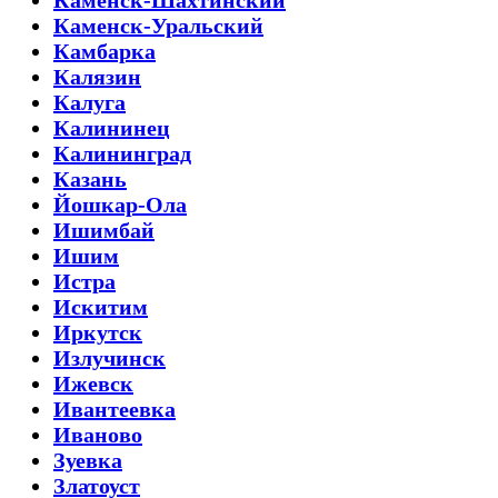
Каменск-Шахтинский
Каменск-Уральский
Камбарка
Калязин
Калуга
Калининец
Калининград
Казань
Йошкар-Ола
Ишимбай
Ишим
Истра
Искитим
Иркутск
Излучинск
Ижевск
Ивантеевка
Иваново
Зуевка
Златоуст