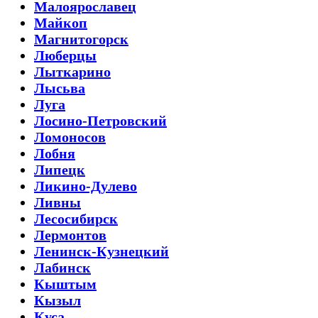
Малоярославец
Майкоп
Магнитогорск
Люберцы
Лыткарино
Лысьва
Луга
Лосино-Петровский
Ломоносов
Лобня
Липецк
Ликино-Дулево
Ливны
Лесосибирск
Лермонтов
Ленинск-Кузнецкий
Лабинск
Кыштым
Кызыл
Куса