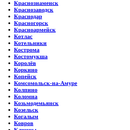
Краснознаменск
Краснозаводск
Краснодар
Красногорск
Красноармейск
Котлас
Котельники
Кострома
Костомукша
Королёв
Коркино
Копейск
Комсомольск-на-Амуре
Колпино
Коломна
Козьмодемьянск
Козельск
Когалым
Ковров
Клинцы