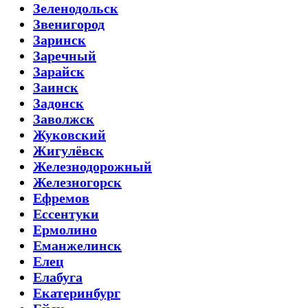
Зеленодольск
Звенигород
Заринск
Заречный
Зарайск
Заинск
Задонск
Заволжск
Жуковский
Жигулёвск
Железнодорожный
Железногорск
Ефремов
Ессентуки
Ермолино
Еманжелинск
Елец
Елабуга
Екатеринбург