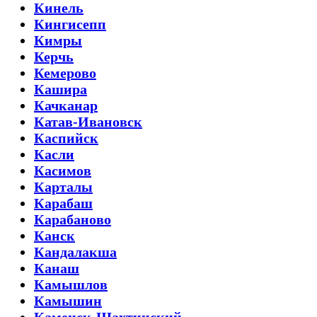
Кинель
Кингисепп
Кимры
Керчь
Кемерово
Кашира
Качканар
Катав-Ивановск
Каспийск
Касли
Касимов
Карталы
Карабаш
Карабаново
Канск
Кандалакша
Канаш
Камышлов
Камышин