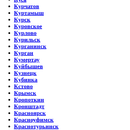
Курчатов
Куртамыш
Курск
Куровское
Курлово
Курильск
Курганинск
Курган
Кумертау
Куйбышев
Кузнецк
Кубинка
Кстово
Крымск
Кропоткин
Кронштадт
Красноярск
Красноуфимск
Краснотурьинск