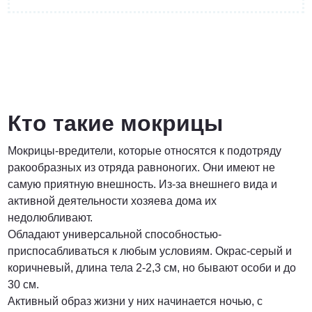
от 3 200 Руб.
ПОЗВОНИТЬ
Кто такие мокрицы
Мокрицы-вредители, которые относятся к подотряду
Договорная
ракообразных из отряда равноногих. Они имеют не
самую приятную внешность. Из-за внешнего вида и
ПОЗВОНИТЬ
активной деятельности хозяева дома их
недолюбливают.
Обладают универсальной способностью-
от 1500 Руб.
приспосабливаться к любым условиям. Окрас-серый и
коричневый, длина тела 2-2,3 см, но бывают особи и до
ПОЗВОНИТЬ
30 см.
Активный образ жизни у них начинается ночью, с