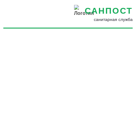
САНПОСТ
санитарная служба
Обработка от мокриц в
Боровске - Избавиться от
мокриц в ванной