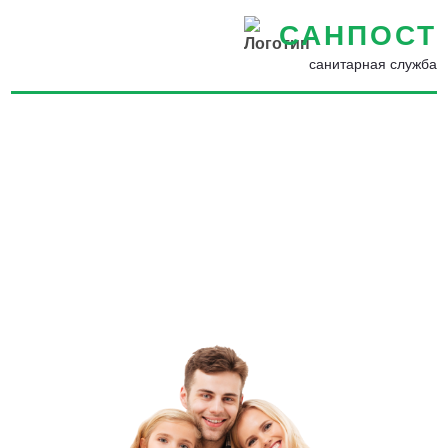
САНПОСТ
санитарная служба
Дезинсекция от уховерток в
Боровске - Уничтожение
уховерток в квартире, доме
и на участке