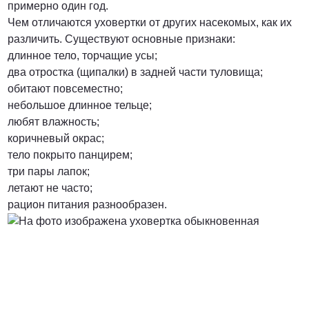
примерно один год.
Чем отличаются уховертки от других насекомых, как их
от 3000 Руб.
различить. Существуют основные признаки:
длинное тело, торчащие усы;
ПОЗВОНИТЬ
два отростка (щипалки) в задней части туловища;
обитают повсеместно;
небольшое длинное тельце;
любят влажность;
от 5000 руб.
коричневый окрас;
тело покрыто панцирем;
ПОЗВОНИТЬ
три пары лапок;
летают не часто;
рацион питания разнообразен.
Договорная
ПОЗВОНИТЬ