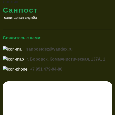
Санпост
санитарная служба
Свяжитесь с нами:
sanpostdez@yandex.ru
г. Боровск, Коммунистическая, 137А, 1
+7 951 479-94-80