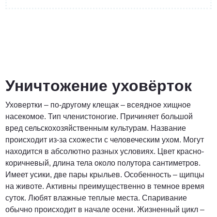
от 3 200 Руб.
ПОЗВОНИТЬ
Уничтожение уховёрток
Уховертки – по-другому клещак – всеядное хищное
Договорная
насекомое. Тип членистоногие. Причиняет большой
вред сельскохозяйственным культурам. Название
ПОЗВОНИТЬ
происходит из-за схожести с человеческим ухом. Могут
находится в абсолютно разных условиях. Цвет красно-
коричневый, длина тела около полутора сантиметров.
от 1500 Руб.
Имеет усики, две пары крыльев. Особенность – щипцы
на животе. Активны преимущественно в темное время
ПОЗВОНИТЬ
суток. Любят влажные теплые места. Спаривание
обычно происходит в начале осени. Жизненный цикл –