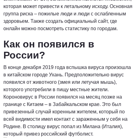
которая может привести к летальному исходу. Основная
группа риска – пожилые люди и люди с ослабленным
здоровьем. Также создать официальный сайт, где
от 3000 Руб.
онлайн можно посмотреть статистику по городам.
Как он появился в
ПОЗВОНИТЬ
России?
В конце декабря 2019 года вспышка вируса произошла
от 5000 руб.
в китайском городе Ухань. Предположительно вирус
появился от животного (змея или летучая мышь),
ПОЗВОНИТЬ
которого употребили в пищу местные жители.
Короновирус в России появился на месяц позже на
границе с Китаем – в Забайкальском крае. Это был
Договорная
привезенный случай коренным жителем, который по
всей видимости имел контакт с зараженным у себя на
Родине. В столицу вирус попал из Милана (Италия),
ПОЗВОНИТЬ
который привез российский футболист.