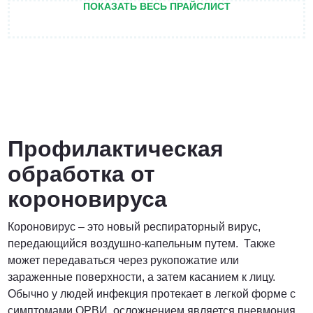
ПОКАЗАТЬ ВЕСЬ ПРАЙСЛИСТ
ПОЗВОНИТЬ
от 3 200 Руб.
ПОЗВОНИТЬ
Профилактическая
обработка от
Договорная
короновируса
ПОЗВОНИТЬ
Короновирус – это новый респираторный вирус,
передающийся воздушно-капельным путем. Также
может передаваться через рукопожатие или
от 1500 Руб.
зараженные поверхности, а затем касанием к лицу.
Обычно у людей инфекция протекает в легкой форме с
ПОЗВОНИТЬ
симптомами ОРВИ, осложнением является пневмония,