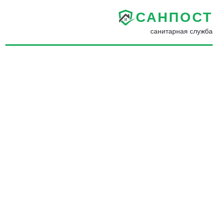
САНПОСТ
санитарная служба
Дезинфекция от
коронавируса COVID-19 в
Бронницах - Дезинфекция
помещений от
коронавируса