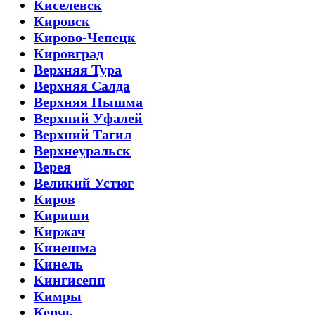
Киселевск
Кировск
Кирово-Чепецк
Кировград
Верхняя Тура
Верхняя Салда
Верхняя Пышма
Верхний Уфалей
Верхний Тагил
Верхнеуральск
Верея
Великий Устюг
Киров
Кириши
Киржач
Кинешма
Кинель
Кингисепп
Кимры
Керчь