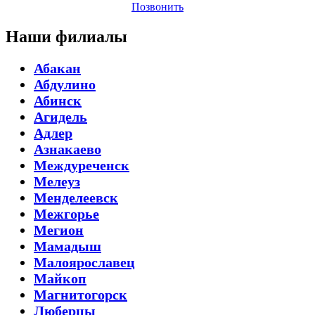
Позвонить
Наши филиалы
Абакан
Абдулино
Абинск
Агидель
Адлер
Азнакаево
Междуреченск
Мелеуз
Менделеевск
Межгорье
Мегион
Мамадыш
Малоярославец
Майкоп
Магнитогорск
Люберцы