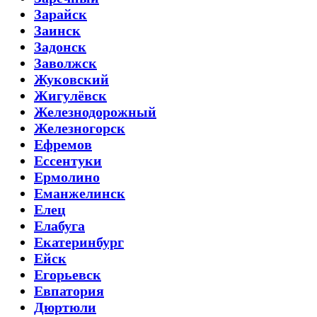
Зарайск
Заинск
Задонск
Заволжск
Жуковский
Жигулёвск
Железнодорожный
Железногорск
Ефремов
Ессентуки
Ермолино
Еманжелинск
Елец
Елабуга
Екатеринбург
Ейск
Егорьевск
Евпатория
Дюртюли