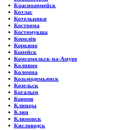
Красноармейск
Котлас
Котельники
Кострома
Костомукша
Королёв
Коркино
Копейск
Комсомольск-на-Амуре
Колпино
Коломна
Козьмодемьянск
Козельск
Когалым
Ковров
Клинцы
Клин
Климовск
Кисловодск