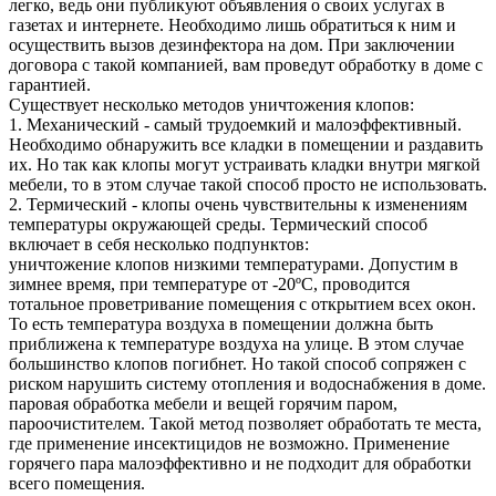
легко, ведь они публикуют объявления о своих услугах в
газетах и интернете. Необходимо лишь обратиться к ним и
осуществить вызов дезинфектора на дом. При заключении
договора с такой компанией, вам проведут обработку в доме с
гарантией.
Существует несколько методов уничтожения клопов:
1. Механический - самый трудоемкий и малоэффективный.
Необходимо обнаружить все кладки в помещении и раздавить
их. Но так как клопы могут устраивать кладки внутри мягкой
мебели, то в этом случае такой способ просто не использовать.
2. Термический - клопы очень чувствительны к изменениям
температуры окружающей среды. Термический способ
включает в себя несколько подпунктов:
уничтожение клопов низкими температурами. Допустим в
зимнее время, при температуре от -20ºС, проводится
тотальное проветривание помещения с открытием всех окон.
То есть температура воздуха в помещении должна быть
приближена к температуре воздуха на улице. В этом случае
большинство клопов погибнет. Но такой способ сопряжен с
риском нарушить систему отопления и водоснабжения в доме.
паровая обработка мебели и вещей горячим паром,
пароочистителем. Такой метод позволяет обработать те места,
где применение инсектицидов не возможно. Применение
горячего пара малоэффективно и не подходит для обработки
всего помещения.