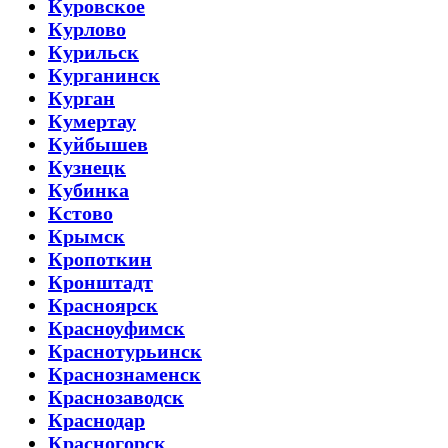
Куровское
Курлово
Курильск
Курганинск
Курган
Кумертау
Куйбышев
Кузнецк
Кубинка
Кстово
Крымск
Кропоткин
Кронштадт
Красноярск
Красноуфимск
Краснотурьинск
Краснознаменск
Краснозаводск
Краснодар
Красногорск