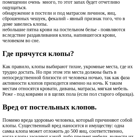
помещении очень много, то этот запах будет отчетливо
ощущаться.
обнаружение в постели и под матрасом личинок, яиц,
сброшенных чешуек, фекалий - явный признак того, что в
доме завелись клопы.
небольшие пятна крови на постельном белье - появляются
вследствие раздавливания клопа, напившегося крови,
человеком во сне.
Где прячутся клопы?
Как правило, клопы выбирают тихие, укромные места, где их
трудно достать. Но при этом эти места должны быть в
непосредственной близости от человека ночью, так как фаза
активности клопов приходится именно на ночь. К таким
местам относятся кровати, диваны, матрасы, мягкая мебель.
Реже - под коврами и в щелях пола (если пол старого образца).
Вред от постельных клопов.
Помимо вреда здоровью человека, который причиняют собой
клопы. Существенный вред наносится и имуществу: одна
самка клопа может отложить до 500 яиц, соответственно,
когда клопы заселяют какой-либо предмет мебели, вывести их