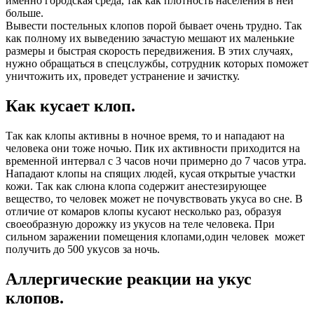
именно городская среда, так как плотность населения в ней
больше.
Вывести постельных клопов порой бывает очень трудно. Так
как полному их выведению зачастую мешают их маленькие
размеры и быстрая скорость передвижения. В этих случаях,
нужно обращаться в спецслужбы, сотрудник которых поможет
уничтожить их, проведет устранение и зачистку.
Как кусает клоп.
Так как клопы активны в ночное время, то и нападают на
человека они тоже ночью. Пик их активности приходится на
временной интервал с 3 часов ночи примерно до 7 часов утра.
Нападают клопы на спящих людей, кусая открытые участки
кожи. Так как слюна клопа содержит анестезирующее
вещество, то человек может не почувствовать укуса во сне. В
отличие от комаров клопы кусают несколько раз, образуя
своеобразную дорожку из укусов на теле человека. При
сильном заражении помещения клопами,один человек может
получить до 500 укусов за ночь.
Аллергические реакции на укус
клопов.