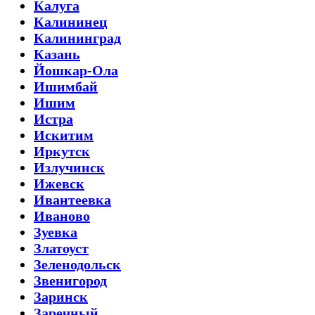
Калуга
Калининец
Калининград
Казань
Йошкар-Ола
Ишимбай
Ишим
Истра
Искитим
Иркутск
Излучинск
Ижевск
Ивантеевка
Иваново
Зуевка
Златоуст
Зеленодольск
Звенигород
Заринск
Заречный