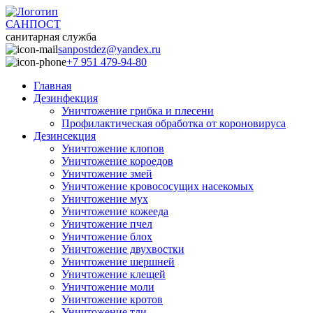
САНПОСТ
санитарная служба
sanpostdez@yandex.ru
+7 951 479-94-80
Главная
Дезинфекция
Уничтожение грибка и плесени
Профилактическая обработка от короновируса
Дезинсекция
Уничтожение клопов
Уничтожение короедов
Уничтожение змей
Уничтожение кровососущих насекомых
Уничтожение мух
Уничтожение кожееда
Уничтожение пчел
Уничтожение блох
Уничтожение двухвостки
Уничтожение шершней
Уничтожение клещей
Уничтожение моли
Уничтожение кротов
Уничтожение тли