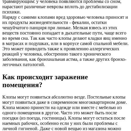
травмирующим: у человека появляются проблемы со сном,
нарастают различные неврозы вплоть до дестабилизации
психики.
Наряду с самими клопами вред здоровью человека приносят и
их продукты жизнедеятельности - фекалии, остатки
чешуйчатого панциря при линьке. Мелкая взвесь из этих
веществ постоянно попадает в дыхательные пути, чаще всего
во время сна. Так как часто клопы делают кладки яиц именно
в матрасах и подушках, или в корпусе самой спальной мебели.
Это может приводить также к проявлению аллергических
реакций у человека, обострению такого хронического
заболевания, как бронхиальная астма, а также других бронхо-
легочных патологий.
Как происходит заражение
помещения?
Клопы могут появиться абсолютно везде. Постельные клопы
могут появиться даже в современном многоквартирном доме.
Клопа можно принести на одежде или вместе с мебелью из
одного помещения в другое. Часто это может быть после
поездки (из поезда, гостиницы). Клопы могут остаться после
наемных рабочих, особенно если у них были проблемы с
личной гигиеной. Даже с новой вещью из магазина можно