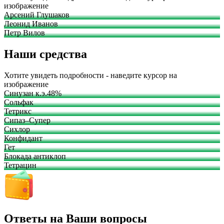
изображение
Арсений Глушаков
Леонид Иванов
Петр Вилов
Наши средства
Хотите увидеть подробности - наведите курсор на
изображение
Синузан к.э.48%
Сольфак
Тетрикс
Сипаз–Супер
Сихлор
Конфидант
Гет
Блокада антиклоп
Тетрацин
Ответы на Ваши вопросы