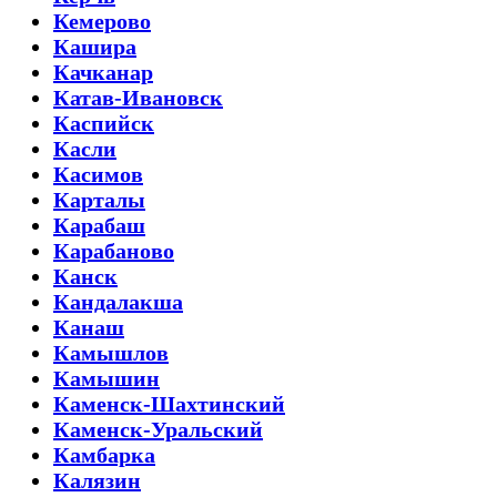
Кемерово
Кашира
Качканар
Катав-Ивановск
Каспийск
Касли
Касимов
Карталы
Карабаш
Карабаново
Канск
Кандалакша
Канаш
Камышлов
Камышин
Каменск-Шахтинский
Каменск-Уральский
Камбарка
Калязин