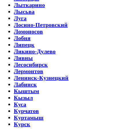
Лыткарино
Лысьва
Луга
Лосино-Петровский
Ломоносов
Лобня
Липецк
Ликино-Дулево
Ливны
Лесосибирск
Лермонтов
Ленинск-Кузнецкий
Лабинск
Кыштым
Кызыл
Куса
Курчатов
Куртамыш
Курск