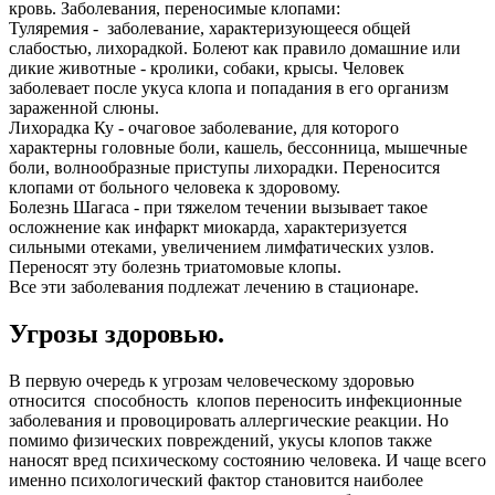
кровь. Заболевания, переносимые клопами:
Туляремия - заболевание, характеризующееся общей
слабостью, лихорадкой. Болеют как правило домашние или
дикие животные - кролики, собаки, крысы. Человек
заболевает после укуса клопа и попадания в его организм
зараженной слюны.
Лихорадка Ку - очаговое заболевание, для которого
характерны головные боли, кашель, бессонница, мышечные
боли, волнообразные приступы лихорадки. Переносится
клопами от больного человека к здоровому.
Болезнь Шагаса - при тяжелом течении вызывает такое
осложнение как инфаркт миокарда, характеризуется
сильными отеками, увеличением лимфатических узлов.
Переносят эту болезнь триатомовые клопы.
Все эти заболевания подлежат лечению в стационаре.
Угрозы здоровью.
В первую очередь к угрозам человеческому здоровью
относится способность клопов переносить инфекционные
заболевания и провоцировать аллергические реакции. Но
помимо физических повреждений, укусы клопов также
наносят вред психическому состоянию человека. И чаще всего
именно психологический фактор становится наиболее