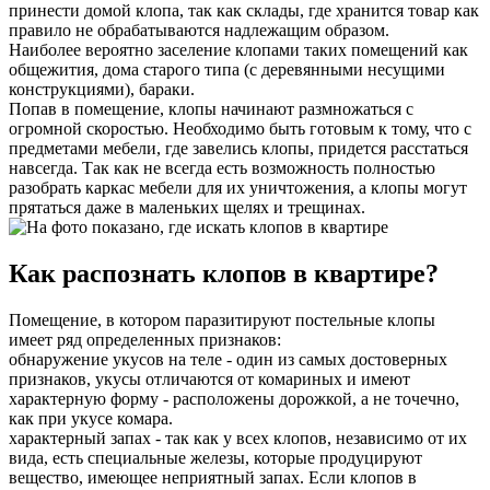
принести домой клопа, так как склады, где хранится товар как
правило не обрабатываются надлежащим образом.
Наиболее вероятно заселение клопами таких помещений как
общежития, дома старого типа (с деревянными несущими
конструкциями), бараки.
Попав в помещение, клопы начинают размножаться с
огромной скоростью. Необходимо быть готовым к тому, что с
предметами мебели, где завелись клопы, придется расстаться
навсегда. Так как не всегда есть возможность полностью
разобрать каркас мебели для их уничтожения, а клопы могут
прятаться даже в маленьких щелях и трещинах.
Как распознать клопов в квартире?
Помещение, в котором паразитируют постельные клопы
имеет ряд определенных признаков:
обнаружение укусов на теле - один из самых достоверных
признаков, укусы отличаются от комариных и имеют
характерную форму - расположены дорожкой, а не точечно,
как при укусе комара.
характерный запах - так как у всех клопов, независимо от их
вида, есть специальные железы, которые продуцируют
вещество, имеющее неприятный запах. Если клопов в