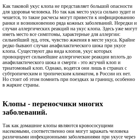
Как таковой укус клопа не представляет большой опасности
для здоровья человека. Но так как место укуса сильно зудит и
чешется, то такие расчесы могут привести к инфицированию
ранки и возникновению ряда кожных заболеваний. Нередки и
случаи аллергических реакций на укус клопа. Здесь уже могут
иметь место все симптомы, характерные для аллергии:
сильнейший зуд, отек, чувство жжения в месте укуса. Крайне
редко бывают случаи анафилактического шока при укусе
клопа. Существуют два вида клопов, укус которых
провоцирует сильнейшие аллергические реакции вплоть до
анафилактического шока и смерти - это жгучий клоп и
триатомовый клоп. Однако, водятся они лишь в странах с
субтропическим и тропическим климатом, в России их нет.
Но стоит об этом помнить при поездках за границу, особенно
в жаркие страны.
Клопы - переносчики многих
заболеваний.
Так как домашние клопы являются кровососущими
насекомыми, соответственно они могут заражать человека
различными инфекционными заболеваниями при укусе через