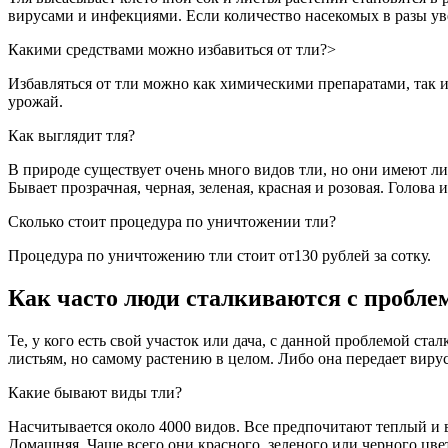
вирусами и инфекциями. Если количество насекомых в разы ув
Какими средствами можно избавиться от тли?>
Избавляться от тли можно как химическими препаратами, так и
урожай.
Как выглядит тля?
В природе существует очень много видов тли, но они имеют либ
Бывает прозрачная, черная, зеленая, красная и розовая. Голова
Сколько стоит процедура по уничтожении тли?
Процедура по уничтожению тли стоит от130 рублей за сотку.
Как часто люди сталкиваются с пробле
Те, у кого есть свой участок или дача, с данной проблемой ста
листьям, но самому растению в целом. Либо она передает вир
Какие бывают виды тли?
Насчитывается около 4000 видов. Все предпочитают теплый и
Домашняя. Чаще всего они красного, зеленого или черного цве