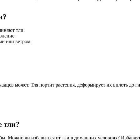
и?
чиняют тли.
вление:
и или ветром.
чадцев может. Тля портит растения, деформирует их вплоть до г
 тли?
. Можно ли избавиться от тли в домашних условиях? Избавлятьс