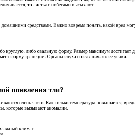
еличивается, то листья с побегами высыхают.
 домашними средствами. Важно вовремя понять, какой вред могу
о круглую, либо овальную форму. Размер максимум достигает до 
 имеет форму трапеции. Органы слуха и осязания-это ее усики.
мой появления тли?
лкиваются очень часто. Как только температура повышается, вреди
усы, которые вызывают аномалии.
 влажный климат.
та.