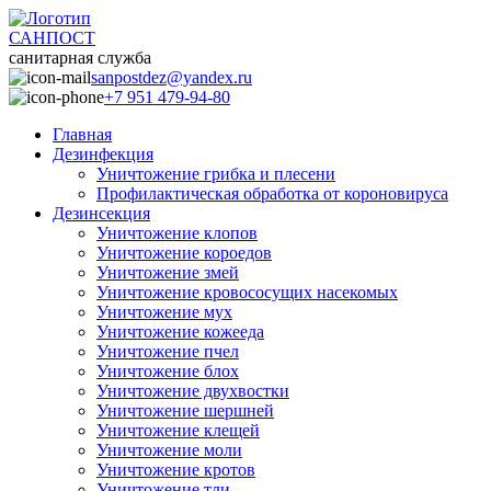
САНПОСТ
санитарная служба
sanpostdez@yandex.ru
+7 951 479-94-80
Главная
Дезинфекция
Уничтожение грибка и плесени
Профилактическая обработка от короновируса
Дезинсекция
Уничтожение клопов
Уничтожение короедов
Уничтожение змей
Уничтожение кровососущих насекомых
Уничтожение мух
Уничтожение кожееда
Уничтожение пчел
Уничтожение блох
Уничтожение двухвостки
Уничтожение шершней
Уничтожение клещей
Уничтожение моли
Уничтожение кротов
Уничтожение тли