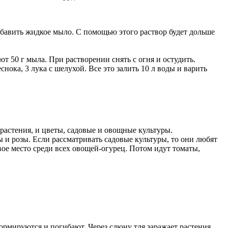
обавить жидкое мыло. С помощью этого раствор будет дольше
яют 50 г мыла. При растворении снять с огня и остудить.
снока, 3 лука с шелухой. Все это залить 10 л воды и варить
растения, и цветы, садовые и овощные культуры.
 и розы. Если рассматривать садовые культуры, то они любят
ое место среди всех овощей-огурец. Потом идут томаты,
еформируются и погибают. Через слюну тля заражает растения