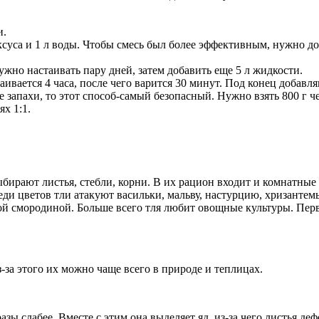
и.
ксуса и 1 л воды. Чтобы смесь был более эффективным, нужно д
ужно настаивать пару дней, затем добавить еще 5 л жидкости.
аивается 4 часа, после чего варится 30 минут. Под конец добавл
е запахи, то этот способ-самый безопасный. Нужно взять 800 г че
ях 1:1.
ирают листья, стебли, корни. В их рацион входит и комнатные 
и цветов тли атакуют васильки, мальву, настурцию, хризантемы
ой смородиной. Больше всего тля любит овощные культуры. Перв
-за этого их можно чаще всего в природе и теплицах.
азы слабее. Вместе с этим она выделяет яд, из-за чего листья д