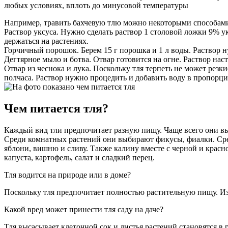
любых условиях, вплоть до минусовой температуры
Например, травить бахчевую тлю можно некоторыми способам
Раствор уксуса. Нужно сделать раствор 1 столовой ложки 9% у
держаться на растениях.
Горчичный порошок. Берем 15 г порошка и 1 л воды. Раствор н
Дегтярное мыло и ботва. Отвар готовится на огне. Раствор наст
Отвар из чеснока и лука. Поскольку тля терпеть не может резки
полчаса. Раствор нужно процедить и добавить воду в пропорци
Чем питается тля?
Каждый вид тли предпочитает разную пищу. Чаще всего они выб
Среди комнатных растений они выбирают фикусы, фиалки. Сред
яблони, вишню и сливу. Также калину вместе с черной и красн
капуста, картофель, салат и сладкий перец.
Тля водится на природе или в доме?
Поскольку тля предпочитает полностью растительную пищу. Из
Какой вред может принести тля саду на даче?
Тля высасывает клеточной сок и листья растений становятся в р