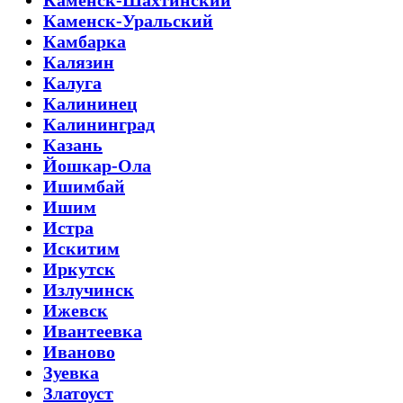
Каменск-Шахтинский
Каменск-Уральский
Камбарка
Калязин
Калуга
Калининец
Калининград
Казань
Йошкар-Ола
Ишимбай
Ишим
Истра
Искитим
Иркутск
Излучинск
Ижевск
Ивантеевка
Иваново
Зуевка
Златоуст