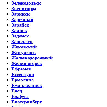
Зеленодольск
Звенигород
Заринск
Заречный
Зарайск
Заинск
Задонск
Заволжск
Жуковский
Жигулёвск
Железнодорожный
Железногорск
Ефремов
Ессентуки
Ермолино
Еманжелинск
Елец
Елабуга
Екатеринбург