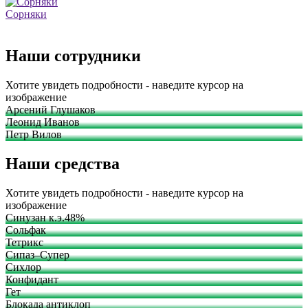
Сорняки
Наши сотрудники
Хотите увидеть подробности - наведите курсор на
изображение
Арсений Глушаков
Леонид Иванов
Петр Вилов
Наши средства
Хотите увидеть подробности - наведите курсор на
изображение
Синузан к.э.48%
Сольфак
Тетрикс
Сипаз–Супер
Сихлор
Конфидант
Гет
Блокада антиклоп