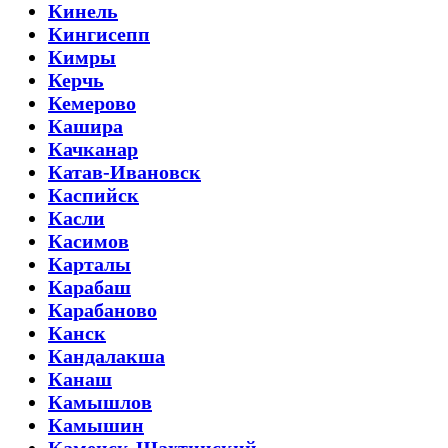
Кинель
Кингисепп
Кимры
Керчь
Кемерово
Кашира
Качканар
Катав-Ивановск
Каспийск
Касли
Касимов
Карталы
Карабаш
Карабаново
Канск
Кандалакша
Канаш
Камышлов
Камышин