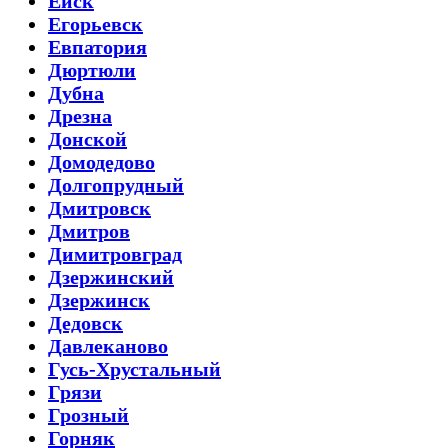
Ейск
Егорьевск
Евпатория
Дюртюли
Дубна
Дрезна
Донской
Домодедово
Долгопрудный
Дмитровск
Дмитров
Димитровград
Дзержинский
Дзержинск
Дедовск
Давлеканово
Гусь-Хрустальный
Грязи
Грозный
Горняк