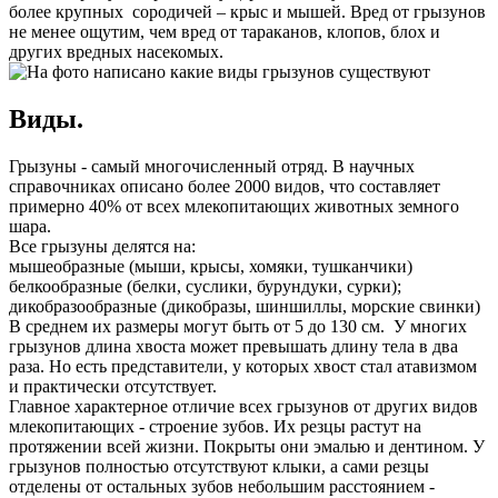
более крупных сородичей – крыс и мышей. Вред от грызунов
не менее ощутим, чем вред от тараканов, клопов, блох и
других вредных насекомых.
Виды.
Грызуны - самый многочисленный отряд. В научных
справочниках описано более 2000 видов, что составляет
примерно 40% от всех млекопитающих животных земного
шара.
Все грызуны делятся на:
мышеобразные (мыши, крысы, хомяки, тушканчики)
белкообразные (белки, суслики, бурундуки, сурки);
дикобразообразные (дикобразы, шиншиллы, морские свинки)
В среднем их размеры могут быть от 5 до 130 см. У многих
грызунов длина хвоста может превышать длину тела в два
раза. Но есть представители, у которых хвост стал атавизмом
и практически отсутствует.
Главное характерное отличие всех грызунов от других видов
млекопитающих - строение зубов. Их резцы растут на
протяжении всей жизни. Покрыты они эмалью и дентином. У
грызунов полностью отсутствуют клыки, а сами резцы
отделены от остальных зубов небольшим расстоянием -