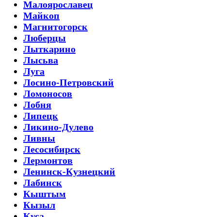
Малоярославец
Майкоп
Магнитогорск
Люберцы
Лыткарино
Лысьва
Луга
Лосино-Петровский
Ломоносов
Лобня
Липецк
Ликино-Дулево
Ливны
Лесосибирск
Лермонтов
Ленинск-Кузнецкий
Лабинск
Кыштым
Кызыл
Куса