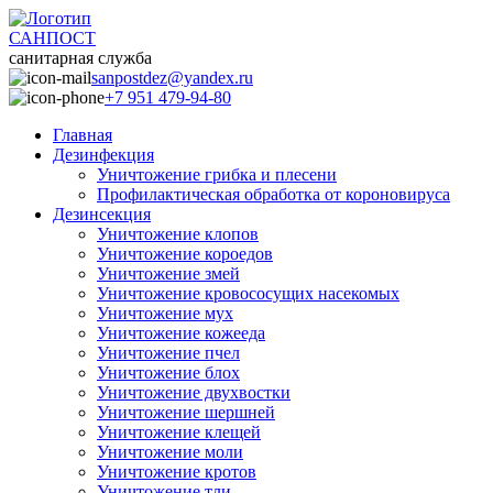
САНПОСТ
санитарная служба
sanpostdez@yandex.ru
+7 951 479-94-80
Главная
Дезинфекция
Уничтожение грибка и плесени
Профилактическая обработка от короновируса
Дезинсекция
Уничтожение клопов
Уничтожение короедов
Уничтожение змей
Уничтожение кровососущих насекомых
Уничтожение мух
Уничтожение кожееда
Уничтожение пчел
Уничтожение блох
Уничтожение двухвостки
Уничтожение шершней
Уничтожение клещей
Уничтожение моли
Уничтожение кротов
Уничтожение тли