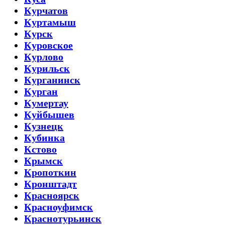
Курчатов
Куртамыш
Курск
Куровское
Курлово
Курильск
Курганинск
Курган
Кумертау
Куйбышев
Кузнецк
Кубинка
Кстово
Крымск
Кропоткин
Кронштадт
Красноярск
Красноуфимск
Краснотурьинск