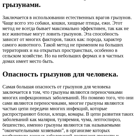
грызунами.
Заключается в использовании естественных врагов грызунов.
Чаще всего это собаки, кошки, хищные птицы, ежи. Этот
метод не всегда бывает максимально эффективен, так как не
все животные могут ловить грызунов. Эта способность
зависит от многих факторов, таких как: порода, характер
самого животного. Такой метод не применим на больших
территориях и на открытых пространствах, особенно в
сельском хозяйстве. Но на небольших фермах и в частных
домах имеет место быть.
Опасность грызунов для человека.
Самая большая опасность от грызунов для человека
заключается в том, что грызуны являются переносчиками
многих инфекционных заболеваний. Но помимо того, что они
сами являются переносчиками, многие грызуны являются
частью цепи передачи многих инфекций, которые
распространяют блохи, клещи, комары. В цепи развития таких
заболеваний как малярия, туляремия, чума, лептоспироз,
бешенство, именно грызуны являются так называемыми
“окончательными хозяевами”, в организме которых
возбудители данных заболеваний достигают зрелости и