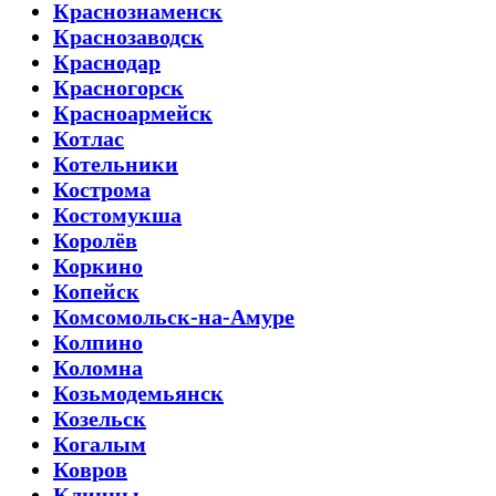
Краснознаменск
Краснозаводск
Краснодар
Красногорск
Красноармейск
Котлас
Котельники
Кострома
Костомукша
Королёв
Коркино
Копейск
Комсомольск-на-Амуре
Колпино
Коломна
Козьмодемьянск
Козельск
Когалым
Ковров
Клинцы