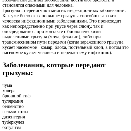
становятся опасными для человека.
Грызуны - переносчики многих инфекционных заболеваний.
Как уже было сказано выше: грызуны способны заразить
человека инфекционными заболеваниями. Это происходит
как непосредственно при укусе через слюну, так и
опосредованно - при контакте с биологическими
выделениями грызуна (моча, фекалии), либо при
трансмиссивном пути передачи (когда зараженного грызуна
кусает насекомое - комар, блоха, постельный клоп, а потом это
насекомое кусает человека и передает ему инфекцию).
Заболевания, которые передают
грызуны:
чума
холера
брюшной тиф
туляремия
бешенство
гельминтозы
дизентерия
туберкулез
ботулизм