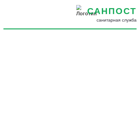
САНПОСТ
санитарная служба
Вывести крыс из частного
дома в в Брянске -
Дератизация помещений