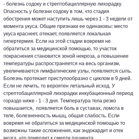
- болезнь содоку и стрептобациллярную лихорадку.
Опасность у болезни содоку в том, что стадия
обострения может наступить лишь через 1 - 3 недели от
момента укуса. Общие признаки ее одинаковы: место
укуса краснеет, отекает, появляется локальная
гипертермия. Если на этой стадии вовремя не
обратиться за медицинской помощью, то участок
покраснения становится зоной некроза, а повышение
температуры распространяется на весь организм,
увеличиваются лимфатические узлы, появляется сыпь.
Болезнь протекает приступообразно с циклом в 9 дней.
Если не лечить, то вероятен летальный исход. У
стрептобациллярной лихорадки инкубационный период
гораздо ниже - 1 - 3 дня. Температура тела резко
повышается, появляется боль в суставах, ломота в
теле, болезненность мышц, общая слабость. Если
вовремя не обратиться за медицинской помощью то
возможны такие осложнения, как эндокардит и отек
мозга, что приводит к смерти пациента.