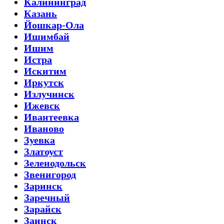
Калининград
Казань
Йошкар-Ола
Ишимбай
Ишим
Истра
Искитим
Иркутск
Излучинск
Ижевск
Ивантеевка
Иваново
Зуевка
Златоуст
Зеленодольск
Звенигород
Заринск
Заречный
Зарайск
Заинск