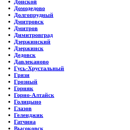
Донской
Домодедово
Долгопрудный
Дмитровск
Дмитров
Димитровград
Дзержинский
Дзержинск
Дедовск
Давлеканово
Гусь-Хрустальный
Грязи
Грозный
Горняк
Горно-Алтайск
Голицыно
Глазов
Геленджик
Гатчина
Высоковск