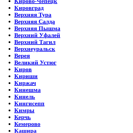
Кирово-Чепецк
Кировград
Верхняя Тура
Верхняя Салда
Верхняя Пышма
Верхний Уфалей
Верхний Тагил
Верхнеуральск
Верея
Великий Устюг
Киров
Кириши
Киржач
Кинешма
Кинель
Кингисепп
Кимры
Керчь
Кемерово
Кашира