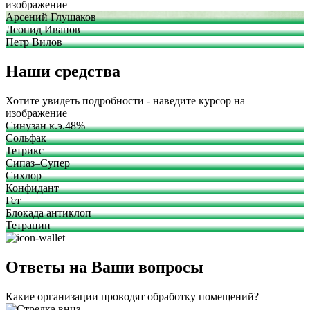
изображение
Арсений Глушаков
Леонид Иванов
Петр Вилов
Наши средства
Хотите увидеть подробности - наведите курсор на
изображение
Синузан к.э.48%
Сольфак
Тетрикс
Сипаз–Супер
Сихлор
Конфидант
Гет
Блокада антиклоп
Тетрацин
Ответы на Ваши вопросы
Какие организации проводят обработку помещений?