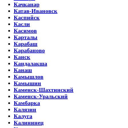
Качканар
Катав-Ивановск
Каспийск
Касли
Касимов
Карталы
Карабаш
Карабаново
Канск
Кандалакша
Канаш
Камышлов
Камышин
Каменск-Шахтинский
Каменск-Уральский
Камбарка
Калязин
Калуга
Калининец