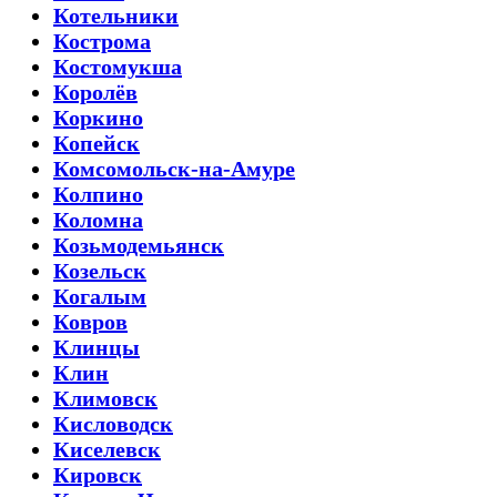
Котельники
Кострома
Костомукша
Королёв
Коркино
Копейск
Комсомольск-на-Амуре
Колпино
Коломна
Козьмодемьянск
Козельск
Когалым
Ковров
Клинцы
Клин
Климовск
Кисловодск
Киселевск
Кировск