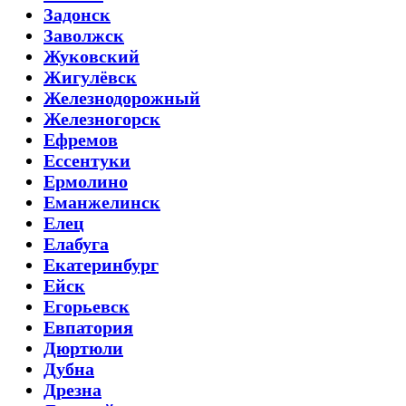
Задонск
Заволжск
Жуковский
Жигулёвск
Железнодорожный
Железногорск
Ефремов
Ессентуки
Ермолино
Еманжелинск
Елец
Елабуга
Екатеринбург
Ейск
Егорьевск
Евпатория
Дюртюли
Дубна
Дрезна