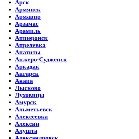
Арск
Армянск
Армавир
Арзамас
Арамиль
Апшеронск
Апрелевка
Апатиты
Анжеро-Судженск
Аркадак
Ангарск
Анапа
Лысково
Луховицы
Амурск
Альметьевск
Алексеевка
Алексин
Алушта
Александровск