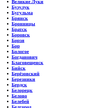
Великие Луки
Бузулук
Бугульма
Брянск
Бронницы
Братск
Боровск
Борзя
Бор
Бологое
Богданович
Благовещенск
Бийск
Берёзовский
Березники
Бердск
Белорецк
Белово
Белебей
Белгород