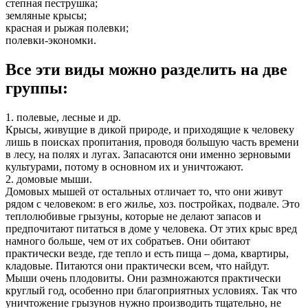
степная пеструшка;
земляные крысы;
красная и рыжая полевки;
полевки-экономки.
Все эти виды можно разделить на две
группы:
1. полевые, лесные и др.
Крысы, живущие в дикой природе, и приходящие к человеку
лишь в поисках пропитания, проводя большую часть времени
в лесу, на полях и лугах. Запасаются они именно зерновыми
культурами, потому в основном их и уничтожают.
2. домовые мыши.
Домовых мышей от остальных отличает то, что они живут
рядом с человеком: в его жилье, хоз. постройках, подвале. Это
теплолюбивые грызуны, которые не делают запасов и
предпочитают питаться в доме у человека. От этих крыс вред
намного больше, чем от их собратьев. Они обитают
практически везде, где тепло и есть пища – дома, квартиры,
кладовые. Питаются они практически всем, что найдут.
Мыши очень плодовиты. Они размножаются практически
круглый год, особенно при благоприятных условиях. Так что
уничтожение грызунов нужно производить тщательно, не