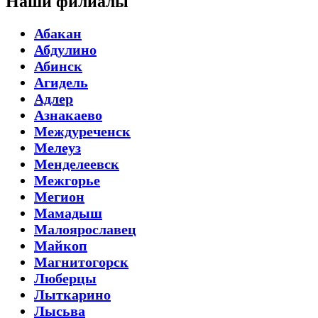
Наши филиалы
Абакан
Абдулино
Абинск
Агидель
Адлер
Азнакаево
Междуреченск
Мелеуз
Менделеевск
Межгорье
Мегион
Мамадыш
Малоярославец
Майкоп
Магнитогорск
Люберцы
Лыткарино
Лысьва