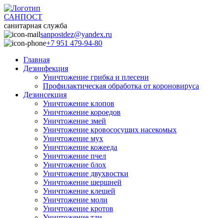
САНПОСТ
санитарная служба
sanpostdez@yandex.ru
+7 951 479-94-80
Главная
Дезинфекция
Уничтожение грибка и плесени
Профилактическая обработка от короновируса
Дезинсекция
Уничтожение клопов
Уничтожение короедов
Уничтожение змей
Уничтожение кровососущих насекомых
Уничтожение мух
Уничтожение кожееда
Уничтожение пчел
Уничтожение блох
Уничтожение двухвостки
Уничтожение шершней
Уничтожение клещей
Уничтожение моли
Уничтожение кротов
Уничтожение тли