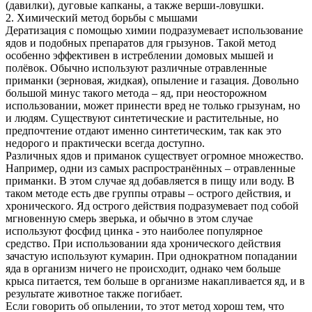
(давилки), дуговые капканы, а также верши-ловушки.
2. Химический метод борьбы с мышами
Дератизация с помощью химии подразумевает использование
ядов и подобных препаратов для грызунов. Такой метод
особенно эффективен в истреблении домовых мышей и
полёвок. Обычно используют различные отравленные
приманки (зерновая, жидкая), опыление и газация. Довольно
большой минус такого метода – яд, при неосторожном
использовании, может принести вред не только грызунам, но
и людям. Существуют синтетические и растительные, но
предпочтение отдают именно синтетическим, так как это
недорого и практически всегда доступно.
Различных ядов и приманок существует огромное множество.
Например, одни из самых распространённых – отравленные
приманки. В этом случае яд добавляется в пищу или воду. В
таком методе есть две группы отравы – острого действия, и
хронического. Яд острого действия подразумевает под собой
мгновенную смерь зверька, и обычно в этом случае
используют фосфид цинка - это наиболее популярное
средство. При использовании яда хронического действия
зачастую используют кумарин. При однократном попадании
яда в организм ничего не происходит, однако чем больше
крыса питается, тем больше в организме накапливается яд, и в
результате животное также погибает.
Если говорить об опылении, то этот метод хорош тем, что