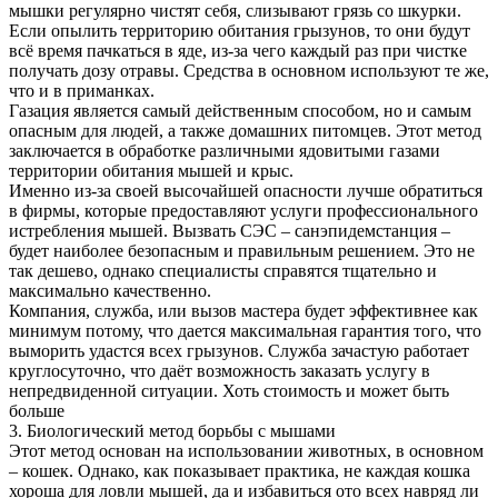
мышки регулярно чистят себя, слизывают грязь со шкурки.
Если опылить территорию обитания грызунов, то они будут
всё время пачкаться в яде, из-за чего каждый раз при чистке
получать дозу отравы. Средства в основном используют те же,
что и в приманках.
Газация является самый действенным способом, но и самым
опасным для людей, а также домашних питомцев. Этот метод
заключается в обработке различными ядовитыми газами
территории обитания мышей и крыс.
Именно из-за своей высочайшей опасности лучше обратиться
в фирмы, которые предоставляют услуги профессионального
истребления мышей. Вызвать СЭС – санэпидемстанция –
будет наиболее безопасным и правильным решением. Это не
так дешево, однако специалисты справятся тщательно и
максимально качественно.
Компания, служба, или вызов мастера будет эффективнее как
минимум потому, что дается максимальная гарантия того, что
выморить удастся всех грызунов. Служба зачастую работает
круглосуточно, что даёт возможность заказать услугу в
непредвиденной ситуации. Хоть стоимость и может быть
больше
3. Биологический метод борьбы с мышами
Этот метод основан на использовании животных, в основном
– кошек. Однако, как показывает практика, не каждая кошка
хороша для ловли мышей, да и избавиться ото всех навряд ли