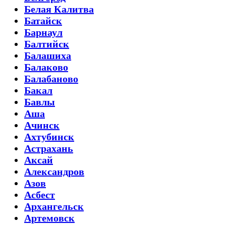
Белая Калитва
Батайск
Барнаул
Балтийск
Балашиха
Балаково
Балабаново
Бакал
Бавлы
Аша
Ачинск
Ахтубинск
Астрахань
Аксай
Александров
Азов
Асбест
Архангельск
Артемовск