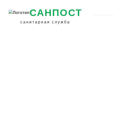
САНПОСТ
санитарная служба
Как избавиться 
двухвосток в Бр
Как бороться с
двухвостками в