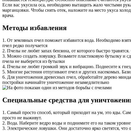
Если вас укусила оса, необходимо вытащить жало чистыми рук
марганцовки. Чтобы снять отек, наложите на место укуса холо
врача.
Методы избавления
1. От земляных пчел поможет избавится вода. Необходимо взять
пчел редко получается
2. Пчелы не любят запах бензина, от которого быстро травятся
3. Можно создать ловушку. Возьмите пластиковую бутылку и сдел
пчела не выберется из бутылки
4. Пчелы не любят громкий звук и вибрацию. Поднесите к гне
5. Многие растения отпугивают пчел и других насекомых. Базил
6. Для уничтожения древесных пчел, обработайте дерево минд
постройки начинайте уничтожение незамедлительно
Специальные средства для уничтожения
1. Самый просто способ, который приходит на ум, это яды. Са
просто не выживут.
2. Вода. Наберите ведро воды и поднимите его на таком уровне
3. Электрические ловушки. Они достаточно ярко светятся, что