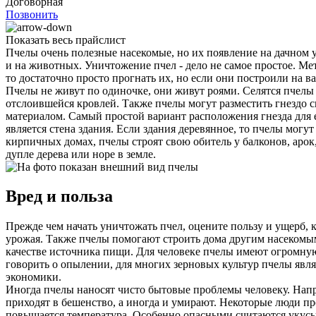
Договорная
Позвонить
Показать весь прайслист
Пчелы очень полезные насекомые, но их появление на дачном уч
и на животных. Уничтожение пчел - дело не самое простое. Ме
то достаточно просто прогнать их, но если они построили на в
Пчелы не живут по одиночке, они живут роями. Селятся пчелы 
отслоившейся кровлей. Также пчелы могут разместить гнездо 
материалом. Самый простой вариант расположения гнезда для 
является стена здания. Если здания деревянное, то пчелы мог
кирпичных домах, пчелы строят свою обитель у балконов, арок,
дупле дерева или норе в земле.
Вред и польза
Прежде чем начать уничтожать пчел, оцените пользу и ущерб, 
урожая. Также пчелы помогают строить дома другим насекомы
качестве источника пищи. Для человеке пчелы имеют огромную 
говорить о опылении, для многих зерновых культур пчелы явл
экономики.
Иногда пчелы наносят чисто бытовые проблемы человеку. Наприм
приходят в бешенство, а иногда и умирают. Некоторые люди про
повышается температура. Особенно опасными считаются укусы в