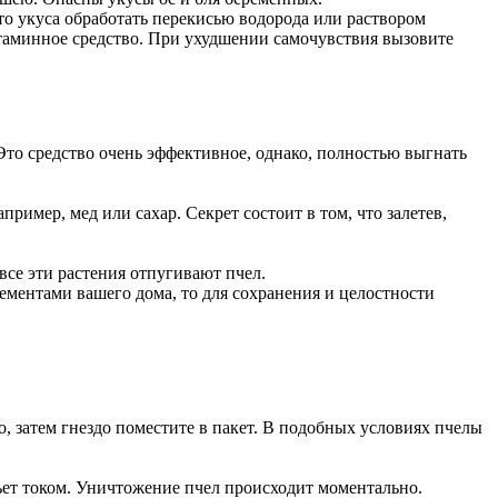
о укуса обработать перекисью водорода или раствором
истаминное средство. При ухудшении самочувствия вызовите
. Это средство очень эффективное, однако, полностью выгнать
ример, мед или сахар. Секрет состоит в том, что залетев,
 все эти растения отпугивают пчел.
ментами вашего дома, то для сохранения и целостности
о, затем гнездо поместите в пакет. В подобных условиях пчелы
 бьет током. Уничтожение пчел происходит моментально.