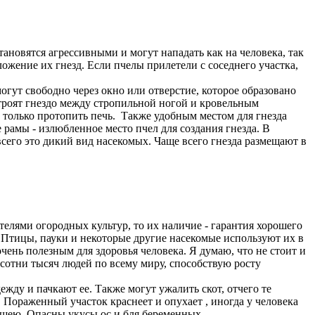
ановятся агрессивными и могут нападать как на человека, так
ожение их гнезд. Если пчелы прилетели с соседнего участка,
огут свободно через окно или отверстие, которое образовано
троят гнездо между стропильной ногой и кровельным
 только протопить печь. Также удобным местом для гнезда
 рамы - излюбленное место пчел для создания гнезда. В
всего это дикий вид насекомых. Чаще всего гнезда размещают в
телями огородных культур, то их наличие - гарантия хорошего
Птицы, пауки и некоторые другие насекомые используют их в
ень полезным для здоровья человека. Я думаю, что не стоит и
сотни тысяч людей по всему миру, способствую росту
ежду и пачкают ее. Также могут ужалить скот, отчего те
 Пораженный участок краснеет и опухает , иногда у человека
и шею. Опасны укусы ос и бля беременных.