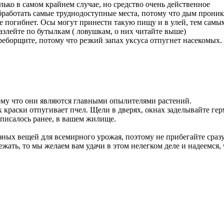
лько в самом крайнем случае, но средство очень действенное
аботать самые труднодоступные места, потому что дым проника
ое погибнет. Осы могут принести такую пищу и в улей, тем самы
азлейте по бутылкам ( ловушкам, о них читайте выше)
ереборщите, потому что резкий запах уксуса отпугнет насекомых
ому что они являются главными опылителями растений.
краски отпугивает пчел. Щели в дверях, окнах заделывайте гер
х писалось ранее, в вашем жилище.
ных вещей для всемирного урожая, поэтому не прибегайте сраз
ежать, то мы желаем вам удачи в этом нелегком деле и надеемся, 