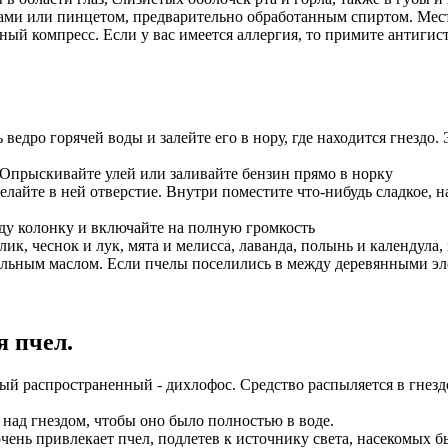
ами или пинцетом, предварительно обработанным спиртом. Мест
дный компресс. Если у вас имеется аллергия, то примите антиг
 ведро горячей воды и залейте его в нору, где находится гнездо
. Опрыскивайте улей или заливайте бензин прямо в норку
айте в ней отверстие. Внутри поместите что-нибудь сладкое, нап
зду колонку и включайте на полную громкость
ик, чеснок и лук, мята и мелисса, лаванда, полынь и календула,
альным маслом. Если пчелы поселились в между деревянными эле
 пчел.
мый распространенный - дихлофос. Средство распыляется в гнезд
 над гнездом, чтобы оно было полностью в воде.
 очень привлекает пчел, подлетев к источнику света, насекомых