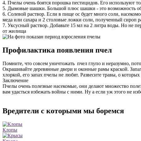
4. Пчелы очень боятся порошка пестицидов. Его используют то
5. Дымовые шашки. Большой плюс шашки - это возможность обр
6. Солевой раствор. Если в пище ос будет много соли, насеком
меда или сахара и 2 столовые ложки соли, полученный сироп р
7. Уксусный раствор. Добавьте 15 мл на 2 литра воды. Но не п
от жилища
Профилактика появления пчел
Помните, что совсем уничтожать пчел глупо и неразумно, пот
Окрашивайте деревянные двери и оконные рамы краской. Запах 
хлоркой, его запах пчелы не любят. Развесите травы, о которы
Заключение
Пчелы очень полезные насекомые, они делают множество полез
вам удасться избежать войны с ними. Ну а если уж этого не изб
Вредители с которыми мы боремся
Клопы