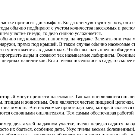
астке приносит дискомфорт. Когда они чувствуют угрозу, они ст
тоды обычно подбирают с учетом количества насекомых и распол
ашем участке гнездо, то дело сильно усложняется.
обычно под крышами, например, на чердаке. Залетать они туда м
снаружи, прямо под крышей. В таком случае обычно насекомые с
его уничтожения - в дымоходах. Чтобы выгнать пчел необходимо
ут прогрызть дыры и создают так называемые лабиринты. Оконные
 дверных наличников. Если пчелы поселились в саду, то скорее 
который могут принести насекомые. Так как они являются опыли
м, птицам и животным. Они являются частью пищевой цепочки. 
значимость. Эти насекомые производят мед, который является оч
яются основными опылителями. Тем самым обеспечивая работой 
ер, делая улей на дачном участке, пчелы нередко садятся на од
сто их бояться, особенно дети. Укус пчелы весьма болезненный.
 области глаз, слизистых оболочек рта и горла, также в губы 