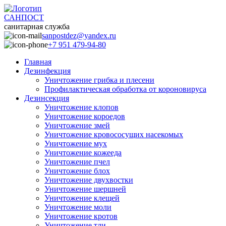
САНПОСТ
санитарная служба
sanpostdez@yandex.ru
+7 951 479-94-80
Главная
Дезинфекция
Уничтожение грибка и плесени
Профилактическая обработка от короновируса
Дезинсекция
Уничтожение клопов
Уничтожение короедов
Уничтожение змей
Уничтожение кровососущих насекомых
Уничтожение мух
Уничтожение кожееда
Уничтожение пчел
Уничтожение блох
Уничтожение двухвостки
Уничтожение шершней
Уничтожение клещей
Уничтожение моли
Уничтожение кротов
Уничтожение тли