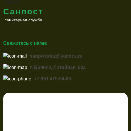
Санпост
санитарная служба
Свяжитесь с нами:
sanpostdez@yandex.ru
г. Брянск, Литейная, 68а
+7 951 479-94-80