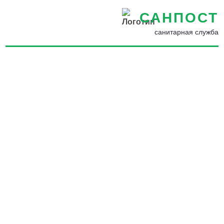
САНПОСТ
санитарная служба
Дезинсекция от уховерток в
Брянске - Уничтожение
уховерток в квартире, доме
и на участке