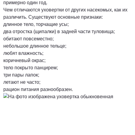
примерно один год.
Чем отличаются уховертки от других насекомых, как их
от 3000 Руб.
различить. Существуют основные признаки:
длинное тело, торчащие усы;
ПОЗВОНИТЬ
два отростка (щипалки) в задней части туловища;
обитают повсеместно;
небольшое длинное тельце;
любят влажность;
от 5000 руб.
коричневый окрас;
тело покрыто панцирем;
ПОЗВОНИТЬ
три пары лапок;
летают не часто;
рацион питания разнообразен.
Договорная
ПОЗВОНИТЬ