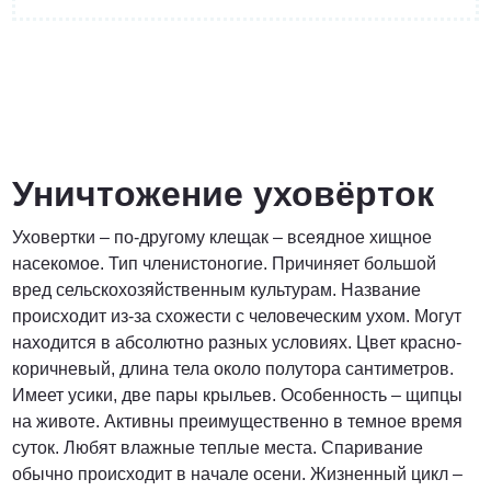
от 3 200 Руб.
ПОЗВОНИТЬ
Уничтожение уховёрток
Уховертки – по-другому клещак – всеядное хищное
Договорная
насекомое. Тип членистоногие. Причиняет большой
вред сельскохозяйственным культурам. Название
ПОЗВОНИТЬ
происходит из-за схожести с человеческим ухом. Могут
находится в абсолютно разных условиях. Цвет красно-
коричневый, длина тела около полутора сантиметров.
от 1500 Руб.
Имеет усики, две пары крыльев. Особенность – щипцы
на животе. Активны преимущественно в темное время
ПОЗВОНИТЬ
суток. Любят влажные теплые места. Спаривание
обычно происходит в начале осени. Жизненный цикл –