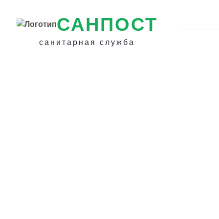
САНПОСТ
санитарная служба
Как избавиться 
доме в Чебаркул
Обработка пом
для уничтожени