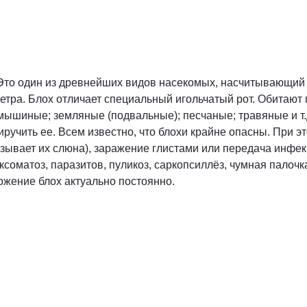
Это один из древнейших видов насекомых, насчитывающий 
етра. Блох отличает специальный игольчатый рот. Обитают п
 мышиные; земляные (подвальные); песчаные; травяные и т.
ручить ее. Всем известно, что блохи крайне опасны. При это
ызывает их слюна), заражение глистами или передача инфе
иксоматоз, паразитов, пуликоз, саркопсиллёз, чумная палочк
ожение блох актуально постоянно.