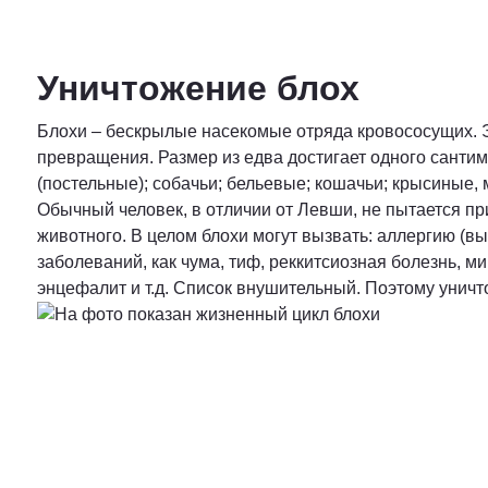
Уничтожение блох
Блохи – бескрылые насекомые отряда кровососущих. 
превращения. Размер из едва достигает одного сантим
(постельные); собачьи; бельевые; кошачьи; крысиные,
Обычный человек, в отличии от Левши, не пытается при
животного. В целом блохи могут вызвать: аллергию (в
заболеваний, как чума, тиф, реккитсиозная болезнь, м
энцефалит и т.д. Список внушительный. Поэтому уничт