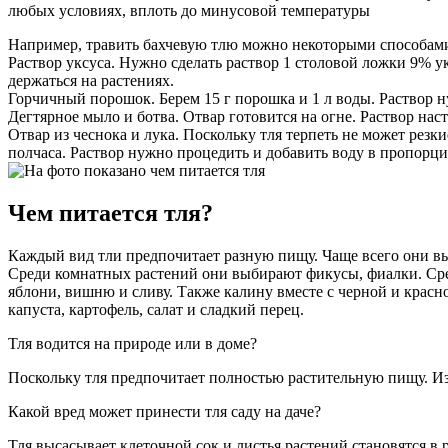
любых условиях, вплоть до минусовой температуры
Например, травить бахчевую тлю можно некоторыми способам
Раствор уксуса. Нужно сделать раствор 1 столовой ложки 9% у
держаться на растениях.
Горчичный порошок. Берем 15 г порошка и 1 л воды. Раствор н
Дегтярное мыло и ботва. Отвар готовится на огне. Раствор наст
Отвар из чеснока и лука. Поскольку тля терпеть не может резки
полчаса. Раствор нужно процедить и добавить воду в пропорци
Чем питается тля?
Каждый вид тли предпочитает разную пищу. Чаще всего они выб
Среди комнатных растений они выбирают фикусы, фиалки. Сред
яблони, вишню и сливу. Также калину вместе с черной и красн
капуста, картофель, салат и сладкий перец.
Тля водится на природе или в доме?
Поскольку тля предпочитает полностью растительную пищу. Из
Какой вред может принести тля саду на даче?
Тля высасывает клеточной сок и листья растений становятся в р