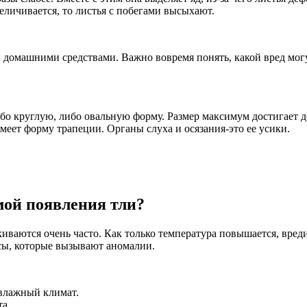
еличивается, то листья с побегами высыхают.
 домашними средствами. Важно вовремя понять, какой вред могу
о круглую, либо овальную форму. Размер максимум достигает до 
 имеет форму трапеции. Органы слуха и осязания-это ее усики.
мой появления тли?
лкиваются очень часто. Как только температура повышается, вреди
усы, которые вызывают аномалии.
 влажный климат.
та.