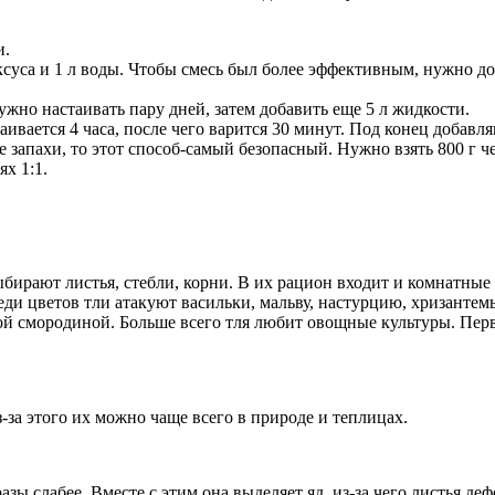
и.
ксуса и 1 л воды. Чтобы смесь был более эффективным, нужно д
ужно настаивать пару дней, затем добавить еще 5 л жидкости.
аивается 4 часа, после чего варится 30 минут. Под конец добавл
е запахи, то этот способ-самый безопасный. Нужно взять 800 г че
ях 1:1.
ирают листья, стебли, корни. В их рацион входит и комнатные 
и цветов тли атакуют васильки, мальву, настурцию, хризантемы
ой смородиной. Больше всего тля любит овощные культуры. Перв
-за этого их можно чаще всего в природе и теплицах.
азы слабее. Вместе с этим она выделяет яд, из-за чего листья д