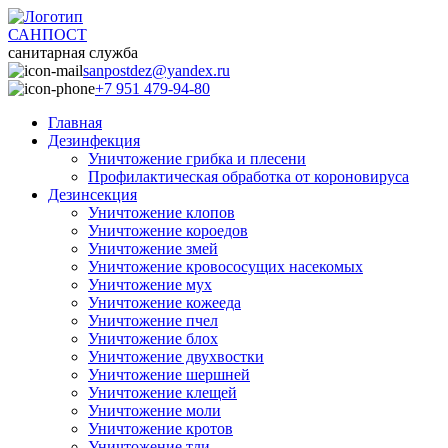
САНПОСТ
санитарная служба
sanpostdez@yandex.ru
+7 951 479-94-80
Главная
Дезинфекция
Уничтожение грибка и плесени
Профилактическая обработка от короновируса
Дезинсекция
Уничтожение клопов
Уничтожение короедов
Уничтожение змей
Уничтожение кровососущих насекомых
Уничтожение мух
Уничтожение кожееда
Уничтожение пчел
Уничтожение блох
Уничтожение двухвостки
Уничтожение шершней
Уничтожение клещей
Уничтожение моли
Уничтожение кротов
Уничтожение тли