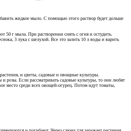
обавить жидкое мыло. С помощью этого раствор будет дольше
яют 50 г мыла. При растворении снять с огня и остудить.
снока, 3 лука с шелухой. Все это залить 10 л воды и варить
растения, и цветы, садовые и овощные культуры.
 и розы. Если рассматривать садовые культуры, то они любят
ое место среди всех овощей-огурец. Потом идут томаты,
еформируются и погибают. Через слюну тля заражает растения