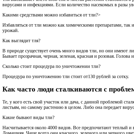
вирусами и инфекциями. Если количество насекомых в разы ув
Какими средствами можно избавиться от тли?>
Избавляться от тли можно как химическими препаратами, так и
урожай.
Как выглядит тля?
В природе существует очень много видов тли, но они имеют либ
Бывает прозрачная, черная, зеленая, красная и розовая. Голова
Сколько стоит процедура по уничтожении тли?
Процедура по уничтожению тли стоит от130 рублей за сотку.
Как часто люди сталкиваются с пробле
Те, у кого есть свой участок или дача, с данной проблемой ста
листьям, но самому растению в целом. Либо она передает вир
Какие бывают виды тли?
Насчитывается около 4000 видов. Все предпочитают теплый и
Домашняя. Чаще всего они красного, зеленого или черного цве