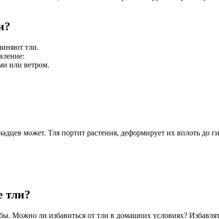
и?
чиняют тли.
вление:
и или ветром.
чадцев может. Тля портит растения, деформирует их вплоть до г
 тли?
. Можно ли избавиться от тли в домашних условиях? Избавлятьс