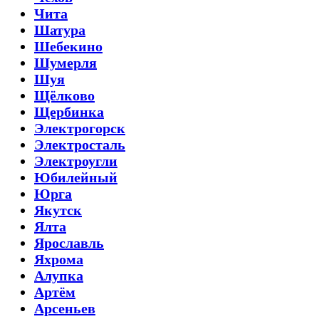
Чита
Шатура
Шебекино
Шумерля
Шуя
Щёлково
Щербинка
Электрогорск
Электросталь
Электроугли
Юбилейный
Юрга
Якутск
Ялта
Ярославль
Яхрома
Алупка
Артём
Арсеньев