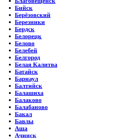
Благовещенск
Бийск
Берёзовский
Березники
Бердск
Белорецк
Белово
Белебей
Белгород
Белая Калитва
Батайск
Барнаул
Балтийск
Балашиха
Балаково
Балабаново
Бакал
Бавлы
Аша
Ачинск