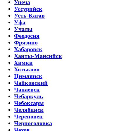
Унеча
Уссурийск
Усть-Катав
Уфа
Учалы
Феодосия
Фрязино
Хабаровск
Ханты-Мансийск
Химки
Хотьково
Цимлянск
Чайковский
Чапаевск
Чебаркуль
Чебоксары
Челябинск
Череповец
Черноголовка
Чехов