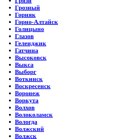
Грязи
Грозный
Горняк
Горно-Алтайск
Голицыно
Глазов
Геленджик
Гатчина
Высоковск
Выкса
Выборг
Воткинск
Воскресенск
Воронеж
Воркута
Волхов
Волоколамск
Вологда
Волжский
Волжск