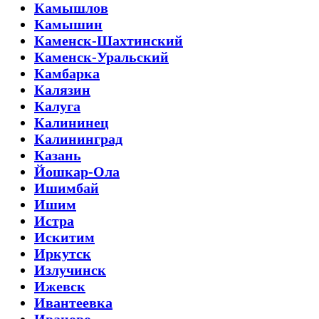
Камышлов
Камышин
Каменск-Шахтинский
Каменск-Уральский
Камбарка
Калязин
Калуга
Калининец
Калининград
Казань
Йошкар-Ола
Ишимбай
Ишим
Истра
Искитим
Иркутск
Излучинск
Ижевск
Ивантеевка
Иваново