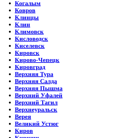
Когалым
Ковров
Клинцы
Клин
Климовск
Кисловодск
Киселевск
Кировск
Кирово-Чепецк
Кировград
Верхняя Тура
Верхняя Салда
Верхняя Пышма
Верхний Уфалей
Верхний Тагил
Верхнеуральск
Верея
Великий Устюг
Киров
Кириши