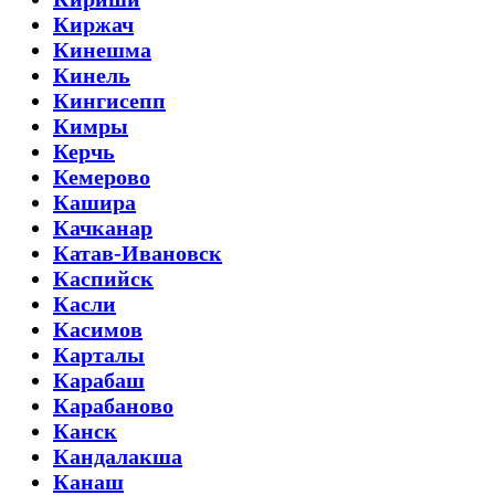
Киржач
Кинешма
Кинель
Кингисепп
Кимры
Керчь
Кемерово
Кашира
Качканар
Катав-Ивановск
Каспийск
Касли
Касимов
Карталы
Карабаш
Карабаново
Канск
Кандалакша
Канаш