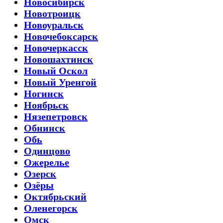
Новосибирск
Новотроицк
Новоуральск
Новочебоксарск
Новочеркасск
Новошахтинск
Новый Оскол
Новый Уренгой
Ногинск
Ноябрьск
Нязепетровск
Обнинск
Обь
Одинцово
Ожерелье
Озерск
Озёры
Октябрьский
Оленегорск
Омск