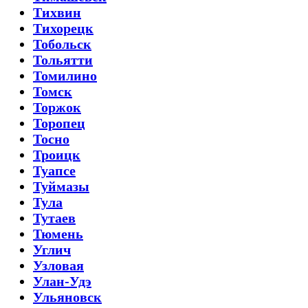
Тихвин
Тихорецк
Тобольск
Тольятти
Томилино
Томск
Торжок
Торопец
Тосно
Троицк
Туапсе
Туймазы
Тула
Тутаев
Тюмень
Углич
Узловая
Улан-Удэ
Ульяновск