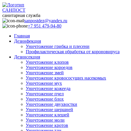
САНПОСТ
санитарная служба
sanpostdez@yandex.ru
+7 951 479-94-80
Главная
Дезинфекция
Уничтожение грибка и плесени
Профилактическая обработка от короновируса
Дезинсекция
Уничтожение клопов
Уничтожение короедов
Уничтожение змей
Уничтожение кровососущих насекомых
Уничтожение мух
Уничтожение кожееда
Уничтожение пчел
Уничтожение блох
Уничтожение двухвостки
Уничтожение шершней
Уничтожение клещей
Уничтожение моли
Уничтожение кротов
Уничтожение тли