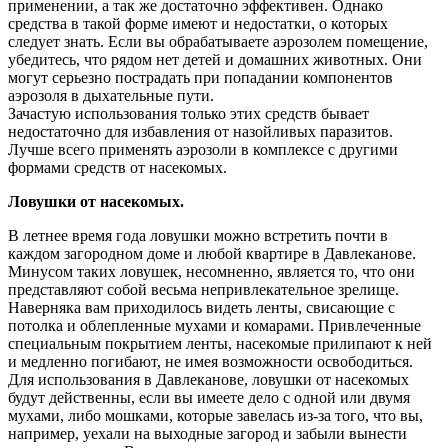
применении, а так же достаточно эффективен. Однако
средства в такой форме имеют и недостатки, о которых
следует знать. Если вы обрабатываете аэрозолем помещение,
убедитесь, что рядом нет детей и домашних животных. Они
могут серьезно пострадать при попадании компонентов
аэрозоля в дыхательные пути.
Зачастую использования только этих средств бывает
недостаточно для избавления от назойливых паразитов.
Лучше всего применять аэрозоли в комплексе с другими
формами средств от насекомых.
Ловушки от насекомых.
В летнее время года ловушки можно встретить почти в
каждом загородном доме и любой квартире в Давлеканове.
Минусом таких ловушек, несомненно, является то, что они
представляют собой весьма непривлекательное зрелище.
Наверняка вам приходилось видеть ленты, свисающие с
потолка и облепленные мухами и комарами. Привлеченные
специальным покрытием ленты, насекомые прилипают к ней
и медленно погибают, не имея возможности освободиться.
Для использования в Давлеканове, ловушки от насекомых
будут действенны, если вы имеете дело с одной или двумя
мухами, либо мошками, которые завелась из-за того, что вы,
например, уехали на выходные загород и забыли вынести