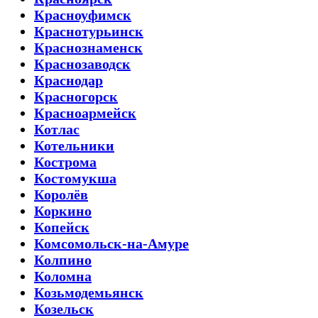
Красноуфимск
Краснотурьинск
Краснознаменск
Краснозаводск
Краснодар
Красногорск
Красноармейск
Котлас
Котельники
Кострома
Костомукша
Королёв
Коркино
Копейск
Комсомольск-на-Амуре
Колпино
Коломна
Козьмодемьянск
Козельск