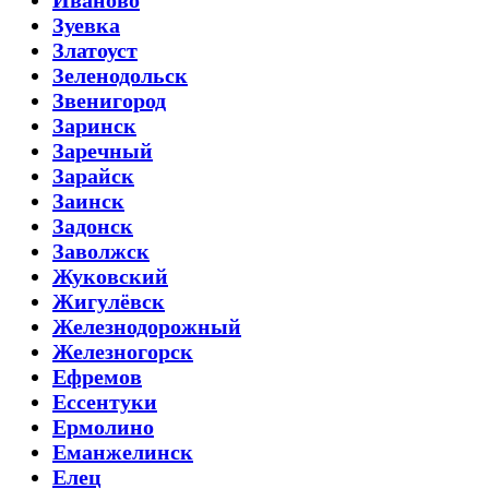
Зуевка
Златоуст
Зеленодольск
Звенигород
Заринск
Заречный
Зарайск
Заинск
Задонск
Заволжск
Жуковский
Жигулёвск
Железнодорожный
Железногорск
Ефремов
Ессентуки
Ермолино
Еманжелинск
Елец