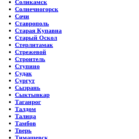
Соликамск
Солнечногорск
Сочи
Ставрополь
Старая Купавна
Старый Оскол
Стерлитамак
Стрежевой
Строитель
Ступино
Судак
Сургут
Сызрань
Сыктывкар
Таганрог
Талдом
Талица
Тамбов
Тверь
Тимашевск