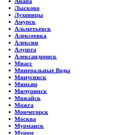
Анапа
Лысково
Луховицы
Амурск
Альметьевск
Алексеевка
Алексин
Алушта
Александровск
Миасс
Минеральные Воды
Минусинск
Миньяр
Мичуринск
Можайск
Можга
Мончегорск
Москва
Мурманск
Муром