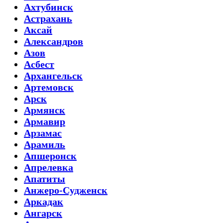
Ахтубинск
Астрахань
Аксай
Александров
Азов
Асбест
Архангельск
Артемовск
Арск
Армянск
Армавир
Арзамас
Арамиль
Апшеронск
Апрелевка
Апатиты
Анжеро-Судженск
Аркадак
Ангарск