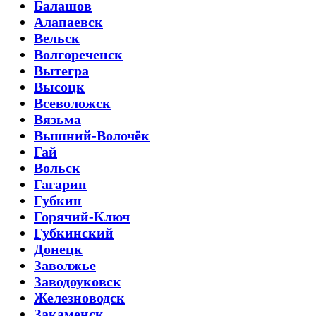
Балашов
Алапаевск
Вельск
Волгореченск
Вытегра
Высоцк
Всеволожск
Вязьма
Вышний-Волочёк
Гай
Вольск
Гагарин
Губкин
Горячий-Ключ
Губкинский
Донецк
Заволжье
Заводоуковск
Железноводск
Закаменск