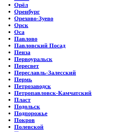
Орёл
Оренбург
Орехово-Зуево
Орск
Оса
Павлово
Павловский Посад
Пенза
Первоуральск
Пересвет
Переславль-Залесский
Пермь
Петрозаводск
Петропавловск-Камчатский
Пласт
Подольск
Подпорожье
Покров
Полевской