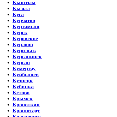
Кыштым
Кызыл
Куса
Курчатов
Куртамыш
Курск
Куровское
Курлово
Курильск
Курганинск
Курган
Кумертау
Куйбышев
Кузнецк
Кубинка
Кстово
Крымск
Кропоткин
Кронштадт
Красноярск