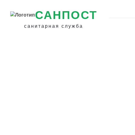
САНПОСТ
санитарная служба
Уничтожение кл
гарантией в Дми
Обработка терр
клещей