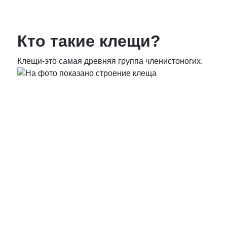
Кто такие клещи?
от 6400 руб. за га
Клещи-это самая древняя группа членистоногих.
от 15 рублей за 1 км