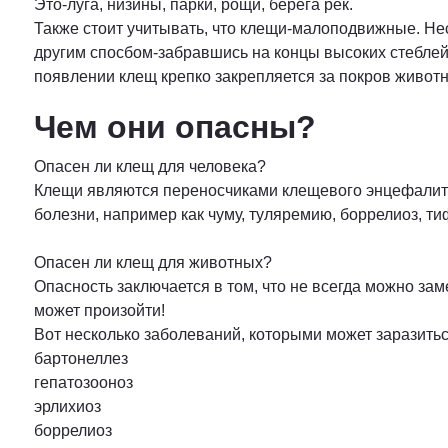
Это-луга, низины, парки, рощи, берега рек.
Также стоит учитывать, что клещи-малоподвижные. Нес
другим спосбом-забравшись на концы высоких стеблей
появлении клещ крепко закрепляется за покров животн
Чем они опасны?
Опасен ли клещ для человека?
Клещи являются переносчиками клещевого энцефалита
болезни, например как чуму, туляремию, боррелиоз, т
Опасен ли клещ для животных?
Опасность заключается в том, что не всегда можно зам
может произойти!
Вот несколько заболеваний, которыми может заразитьс
бартонеллез
гепатозооноз
эрлихиоз
боррелиоз