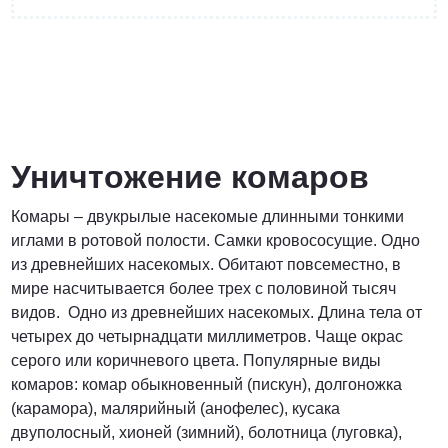
от 4400 руб.
ПОЗВОНИТЬ
Уничтожение комаров
Комары – двукрылые насекомые длинными тонкими
от 5900 руб.
иглами в ротовой полости. Самки кровососущие. Одно
из древнейших насекомых. Обитают повсеместно, в
ПОЗВОНИТЬ
мире насчитывается более трех с половиной тысяч
видов. Одно из древнейших насекомых. Длина тела от
четырех до четырнадцати миллиметров. Чаще окрас
от 6900 руб.
серого или коричневого цвета. Популярные виды
комаров: комар обыкновенный (пискун), долгоножка
ПОЗВОНИТЬ
(карамора), малярийный (анофелес), кусака
двуполосный, хионей (зимний), болотница (луговка),