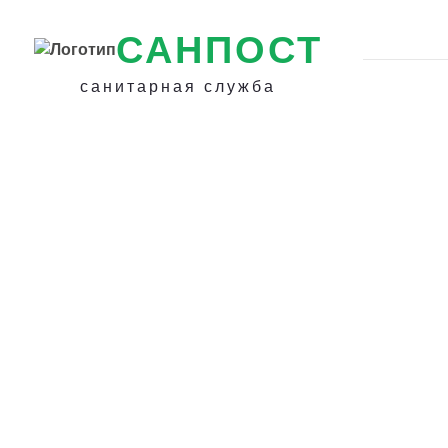
САНПОСТ
санитарная служба
Уничтожение на
грызунов, запах
плесени в
Долгодеревенс