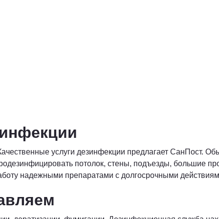
зинфекции
Качественные услуги дезинфекции предлагает СанПост. О
продезинфицировать потолок, стены, подъезды, большие п
работу надежными препаратами с долгосрочными действиям
тавляем