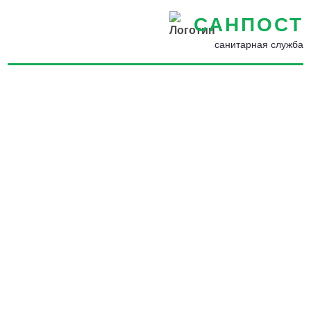
САНПОСТ
санитарная служба
Избавиться от ос на даче в
Дзержинском - Уничтожение
ос на дачах и участках