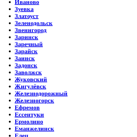
Иваново
Зуевка
Златоуст
Зеленодольск
Звенигород
Заринск
Заречный
Зарайск
Заинск
Задонск
Заволжск
Жуковский
Жигулёвск
Железнодорожный
Железногорск
Ефремов
Ессентуки
Ермолино
Еманжелинск
Елец