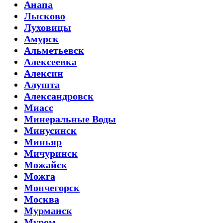
Анапа
Лысково
Луховицы
Амурск
Альметьевск
Алексеевка
Алексин
Алушта
Александровск
Миасс
Минеральные Воды
Минусинск
Миньяр
Мичуринск
Можайск
Можга
Мончегорск
Москва
Мурманск
Муром