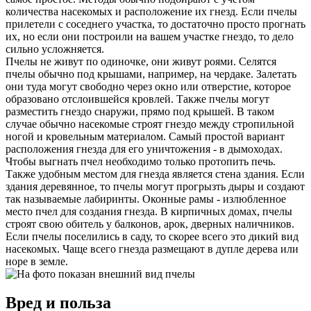
количества насекомых и расположение их гнезд. Если пчелы
прилетели с соседнего участка, то достаточно просто прогнать
их, но если они построили на вашем участке гнездо, то дело
сильно усложняется.
Пчелы не живут по одиночке, они живут роями. Селятся
пчелы обычно под крышами, например, на чердаке. Залетать
они туда могут свободно через окно или отверстие, которое
образовано отслоившейся кровлей. Также пчелы могут
разместить гнездо снаружи, прямо под крышей. В таком
случае обычно насекомые строят гнездо между стропильной
ногой и кровельным материалом. Самый простой вариант
расположения гнезда для его уничтожения - в дымоходах.
Чтобы выгнать пчел необходимо только протопить печь.
Также удобным местом для гнезда является стена здания. Если
здания деревянное, то пчелы могут прогрызть дыры и создают
так называемые лабиринты. Оконные рамы - излюбленное
место пчел для создания гнезда. В кирпичных домах, пчелы
строят свою обитель у балконов, арок, дверных наличников.
Если пчелы поселились в саду, то скорее всего это дикий вид
насекомых. Чаще всего гнезда размещают в дупле дерева или
норе в земле.
Вред и польза