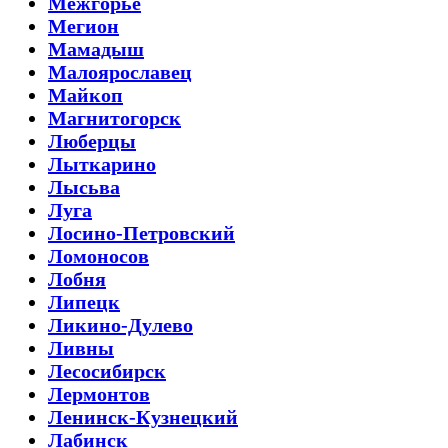
Межгорье
Мегион
Мамадыш
Малоярославец
Майкоп
Магнитогорск
Люберцы
Лыткарино
Лысьва
Луга
Лосино-Петровский
Ломоносов
Лобня
Липецк
Ликино-Дулево
Ливны
Лесосибирск
Лермонтов
Ленинск-Кузнецкий
Лабинск