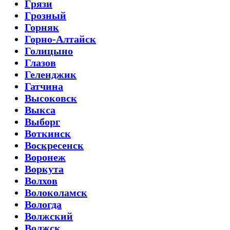
Грязи
Грозный
Горняк
Горно-Алтайск
Голицыно
Глазов
Геленджик
Гатчина
Высоковск
Выкса
Выборг
Воткинск
Воскресенск
Воронеж
Воркута
Волхов
Волоколамск
Вологда
Волжский
Волжск