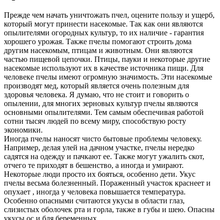
Прежде чем начать уничтожать пчел, оцените пользу и ущерб,
который могут принести насекомые. Так как они являются
опылителями огородных культур, то их наличие - гарантия
хорошего урожая. Также пчелы помогают строить дома
другим насекомым, птицам и животным. Они являются
частью пищевой цепочки. Птицы, пауки и некоторые другие
насекомые используют их в качестве источника пищи. Для
человеке пчелы имеют огромную значимость. Эти насекомые
производят мед, который является очень полезным для
здоровья человека. Я думаю, что не стоит и говорить о
опылении, для многих зерновых культур пчелы являются
основными опылителями. Тем самым обеспечивая работой
сотни тысяч людей по всему миру, способствую росту
экономики.
Иногда пчелы наносят чисто бытовые проблемы человеку.
Например, делая улей на дачном участке, пчелы нередко
садятся на одежду и пачкают ее. Также могут ужалить скот,
отчего те приходят в бешенство, а иногда и умирают.
Некоторые люди просто их бояться, особенно дети. Укус
пчелы весьма болезненный. Пораженный участок краснеет и
опухает , иногда у человека повышается температура.
Особенно опасными считаются укусы в области глаз,
слизистых оболочек рта и горла, также в губы и шею. Опасны
укусы ос и бля беременных.