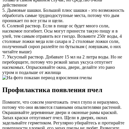
действенное
5. Дымовые шашки. Большой плюс шашки - это возможность
обработать самые труднодоступные места, потому что дым
проникает по все углы и щели.
6. Солевой раствор. Если в пище ос будет много соли,
насекомое погибнет. Осы могут принести такую пищу и в
улей, тем самым отравить все гнездо. Возьмите 250г воды, 4
столовые ложки меда или сахара и 2 столовые ложки соли,
полученный сироп разлейте по бутылкам ( ловушкам, о них
читайте выше)
7. Уксусный раствор. Добавьте 15 мл на 2 литра воды. Но не
переборщите, потому что резкий запах уксуса отпугнет
насекомых. Опрыскивайте окна, двери, делайте это рано
утром и подальше от жилища
Профилактика появления пчел
Помните, что совсем уничтожать пчел глупо и неразумно,
потому что они являются главными опылителями растений.
Окрашивайте деревянные двери и оконные рамы краской.
Запах краски отпугивает пчел. Щели в дверях, окнах
заделывайте герметиком. Регулярно убирайтесь и протирайте
поверхности хлоркой, его запах пчелы не любят. Развесите