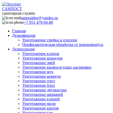
САНПОСТ
санитарная служба
sanpostdez@yandex.ru
+7 951 479-94-80
Главная
Дезинфекция
Уничтожение грибка и плесени
Профилактическая обработка от короновируса
Дезинсекция
Уничтожение клопов
Уничтожение короедов
Уничтожение змей
Уничтожение кровососущих насекомых
Уничтожение мух
Уничтожение кожееда
Уничтожение пчел
Уничтожение блох
Уничтожение двухвостки
Уничтожение шершней
Уничтожение клещей
Уничтожение моли
Уничтожение кротов
Уничтожение тли