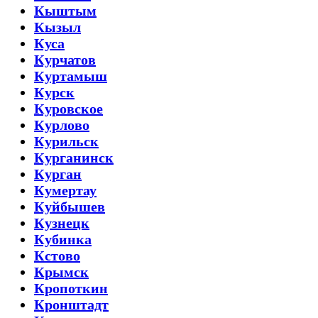
Кыштым
Кызыл
Куса
Курчатов
Куртамыш
Курск
Куровское
Курлово
Курильск
Курганинск
Курган
Кумертау
Куйбышев
Кузнецк
Кубинка
Кстово
Крымск
Кропоткин
Кронштадт