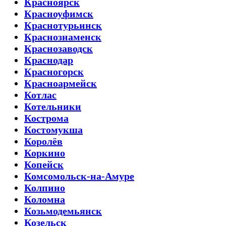
Красноярск
Красноуфимск
Краснотурьинск
Краснознаменск
Краснозаводск
Краснодар
Красногорск
Красноармейск
Котлас
Котельники
Кострома
Костомукша
Королёв
Коркино
Копейск
Комсомольск-на-Амуре
Колпино
Коломна
Козьмодемьянск
Козельск