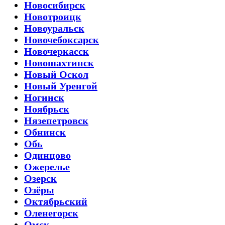
Новосибирск
Новотроицк
Новоуральск
Новочебоксарск
Новочеркасск
Новошахтинск
Новый Оскол
Новый Уренгой
Ногинск
Ноябрьск
Нязепетровск
Обнинск
Обь
Одинцово
Ожерелье
Озерск
Озёры
Октябрьский
Оленегорск
Омск