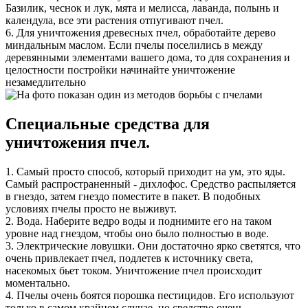
Базилик, чеснок и лук, мята и мелисса, лаванда, полынь и
календула, все эти растения отпугивают пчел.
6. Для уничтожения древесных пчел, обработайте дерево
миндальным маслом. Если пчелы поселились в между
деревянными элементами вашего дома, то для сохранения и
целостности постройки начинайте уничтожение
незамедлительно
Специальные средства для
уничтожения пчел.
1. Самый просто способ, который приходит на ум, это яды.
Самый распространенный - дихлофос. Средство распыляется
в гнездо, затем гнездо поместите в пакет. В подобных
условиях пчелы просто не выживут.
2. Вода. Наберите ведро воды и поднимите его на таком
уровне над гнездом, чтобы оно было полностью в воде.
3. Электрические ловушки. Они достаточно ярко светятся, что
очень привлекает пчел, подлетев к источнику света,
насекомых бьет током. Уничтожение пчел происходит
моментально.
4. Пчелы очень боятся порошка пестицидов. Его используют
только в самом крайнем случае, но средство очень