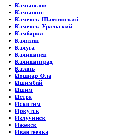
Камышлов
Камышин
Каменск-Шахтинский
Каменск-Уральский
Камбарка
Калязин
Калуга
Калининец
Калининград
Казань
Йошкар-Ола
Ишимбай
Ишим
Истра
Искитим
Иркутск
Излучинск
Ижевск
Ивантеевка