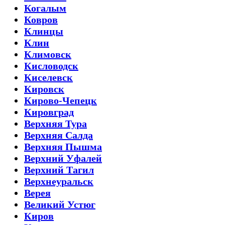
Когалым
Ковров
Клинцы
Клин
Климовск
Кисловодск
Киселевск
Кировск
Кирово-Чепецк
Кировград
Верхняя Тура
Верхняя Салда
Верхняя Пышма
Верхний Уфалей
Верхний Тагил
Верхнеуральск
Верея
Великий Устюг
Киров