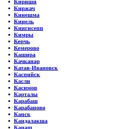
Кириши
Киржач
Кинешма
Кинель
Кингисепп
Кимры
Керчь
Кемерово
Кашира
Качканар
Катав-Ивановск
Каспийск
Касли
Касимов
Карталы
Карабаш
Карабаново
Канск
Кандалакша
Канаш