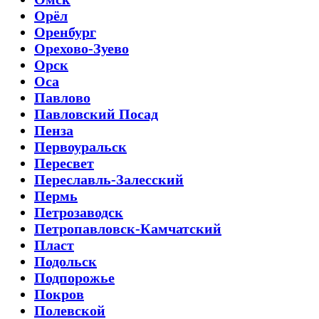
Орёл
Оренбург
Орехово-Зуево
Орск
Оса
Павлово
Павловский Посад
Пенза
Первоуральск
Пересвет
Переславль-Залесский
Пермь
Петрозаводск
Петропавловск-Камчатский
Пласт
Подольск
Подпорожье
Покров
Полевской