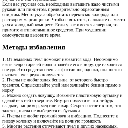
Если вас укусила оса, необходимо вытащить жало чистыми
руками или пинцетом, предварительно обработанным
спиртом. Место укуса обработать перекисью водорода или
раствором марганцовки. Чтобы снять отек, наложите на место
укуса холодный компресс. Если у вас имеется аллергия, то
примите антигистаминное средство. При ухудшении
самочувствия вызовите врача.
Методы избавления
1. От земляных пчел поможет избавится вода. Необходимо
взять ведро горячей воды и залейте его в нору, где находится
гнездо. Это средство очень эффективное, однако, полностью
выгнать пчел редко получается
2. Пчелы не любят запах бензина, от которого быстро
травятся. Опрыскивайте улей или заливайте бензин прямо в
норку
3. Можно создать ловушку. Возьмите пластиковую бутылку и
сделайте в ней отверстие. Внутри поместите что-нибудь
сладкое, например, мед или сахар. Секрет состоит в том, что
залетев, пчела не выберется из бутылки
4. Пчелы не любят громкий звук и вибрацию. Поднесите к
гнезду колонку и включайте на полную громкость
5. Многие растения отпугивают пчел и других насекомых.