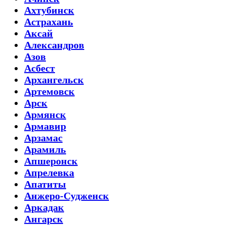
Ахтубинск
Астрахань
Аксай
Александров
Азов
Асбест
Архангельск
Артемовск
Арск
Армянск
Армавир
Арзамас
Арамиль
Апшеронск
Апрелевка
Апатиты
Анжеро-Судженск
Аркадак
Ангарск