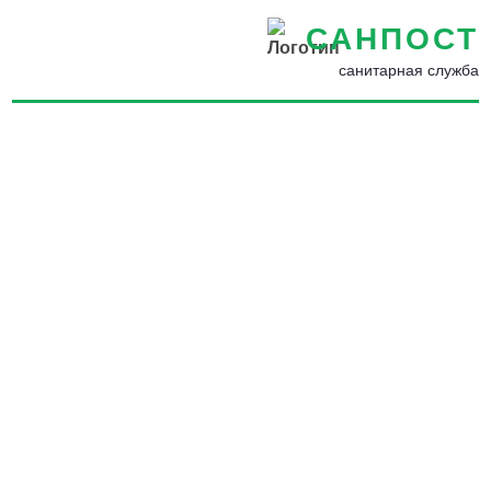
САНПОСТ
санитарная служба
Уничтожение насекомых,
грызунов, запахов и
плесени в Глазове