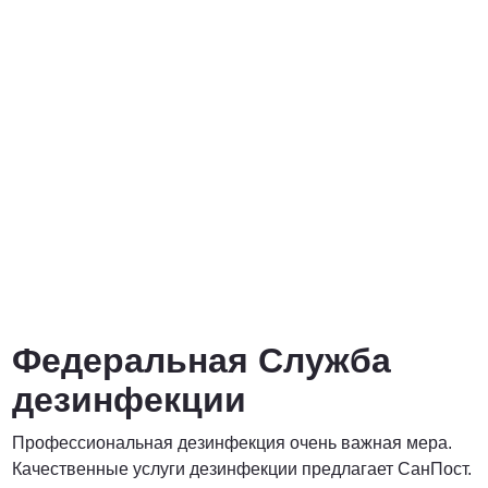
от 3000 Руб.
ПОЗВОНИТЬ
от 5000 руб.
ПОЗВОНИТЬ
Договорная
Федеральная Служба
ПОЗВОНИТЬ
дезинфекции
Профессиональная дезинфекция очень важная мера.
Договорная
Качественные услуги дезинфекции предлагает СанПост.