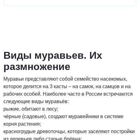
от 3 200 Руб.
ПОЗВОНИТЬ
Виды муравьев. Их
размножение
Договорная
Муравьи представляют собой семейство насекомых,
ПОЗВОНИТЬ
которое делится на 3 касты – на самок, на самцов и на
рабочих особей. Наиболее часто в России встречаются
следующие виды муравьёв:
рыжие, обитают в лесу;
от 1500 Руб.
чёрные (садовые), создают муравейники в системе
корня растения;
ПОЗВОНИТЬ
красногрудые древоточцы, которые заселяют постройки
из деревьев либо старые брёвна;