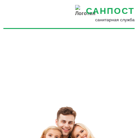
САНПОСТ
санитарная служба
Обработка квартир и
участков от муравьев в
Грозном - Заказать
уничтожение муравьев