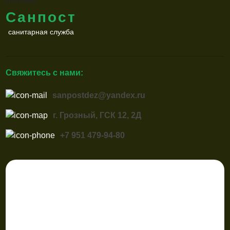
Санпост
санитарная служба
Свяжитесь с нами:
sanpostdez@yandex.ru
г. Грозный, ГСК 12, 2Д
+7 951 479-94-80