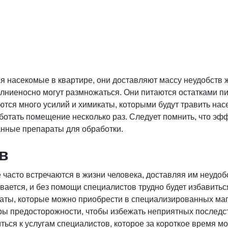
ся насекомые в квартире, они доставляют массу неудобств
олниеносно могут размножаться. Они питаются остатками п
ются много усилий и химикаты, которыми будут травить нас
аботать помещение несколько раз. Следует помнить, что э
нные препараты для обработки.
в
 часто встречаются в жизни человека, доставляя им неудоб
ивается, и без помощи специалистов трудно будет избавитьс
аты, которые можно приобрести в специализированных магаз
ры предосторожности, чтобы избежать неприятных последст
ься к услугам специалистов, которое за короткое время м