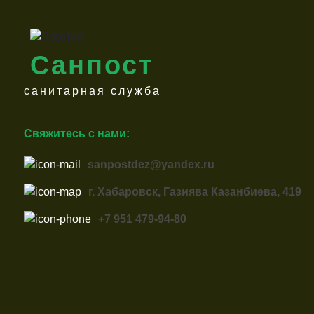
Санпост
санитарная служба
Свяжитесь с нами:
sanpostdez@yandex.ru
г. Хабаровск, Газиява Казанбиева, 419
+7 951 479-94-80