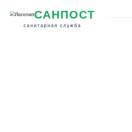
САНПОСТ
санитарная служба
Уничтожение тар
гарантией в Хаб
Как избавиться 
тараканов в дом