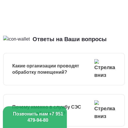
Ответы на Ваши вопросы
Какие организации проводят
обработку помещений?
Почему именно в службу СЭС
выгоднее обратиться?
Позвонить нам +7 951
479-94-80