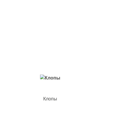
Вредители с которыми мы боремся
Клопы