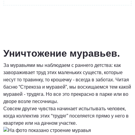
от 3 200 Руб.
ПОЗВОНИТЬ
Уничтожение муравьев.
За муравьями мы наблюдаем с раннего детства: как
Договорная
завораживает труд этих маленьких существ, которые
несут то травинку, то крошечку - всегда в заботах. Читая
ПОЗВОНИТЬ
басню “Стрекоза и муравей”, мы восхищаемся тем какой
муравей - трудяга. Но все это прекрасно в парке или во
дворе возле песочницы.
от 1500 Руб.
Совсем другие чувства начинает испытывать человек,
когда коллектив этих “трудяг” поселяется прямо у него в
ПОЗВОНИТЬ
квартире или на дачном участке.