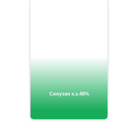
Синузан к.э.48%