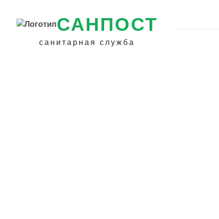
САНПОСТ
санитарная служба
Профессиональ
уничтожение по
вшей в Калинине
Выведем Вшей 