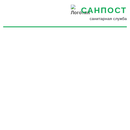
САНПОСТ
санитарная служба
Обработка от комаров в
Калининец - Избавиться от
комаров во дворе