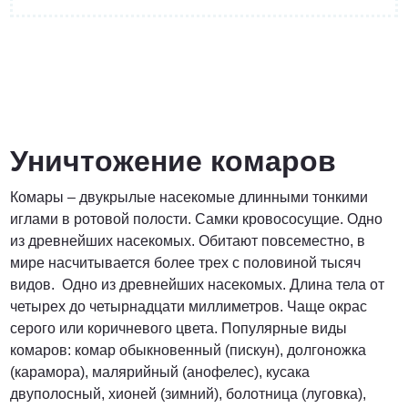
от 4400 руб.
ПОЗВОНИТЬ
Уничтожение комаров
Комары – двукрылые насекомые длинными тонкими
от 5900 руб.
иглами в ротовой полости. Самки кровососущие. Одно
из древнейших насекомых. Обитают повсеместно, в
ПОЗВОНИТЬ
мире насчитывается более трех с половиной тысяч
видов. Одно из древнейших насекомых. Длина тела от
четырех до четырнадцати миллиметров. Чаще окрас
от 6900 руб.
серого или коричневого цвета. Популярные виды
комаров: комар обыкновенный (пискун), долгоножка
ПОЗВОНИТЬ
(карамора), малярийный (анофелес), кусака
двуполосный, хионей (зимний), болотница (луговка),