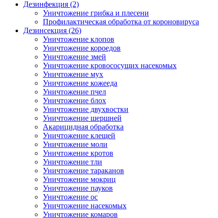
Дезинфекция (2)
Уничтожение грибка и плесени
Профилактическая обработка от короновируса
Дезинсекция (26)
Уничтожение клопов
Уничтожение короедов
Уничтожение змей
Уничтожение кровососущих насекомых
Уничтожение мух
Уничтожение кожееда
Уничтожение пчел
Уничтожение блох
Уничтожение двухвостки
Уничтожение шершней
Акарицидная обработка
Уничтожение клещей
Уничтожение моли
Уничтожение кротов
Уничтожение тли
Уничтожение тараканов
Уничтожение мокриц
Уничтожение пауков
Уничтожение ос
Уничтожение насекомых
Уничтожение комаров