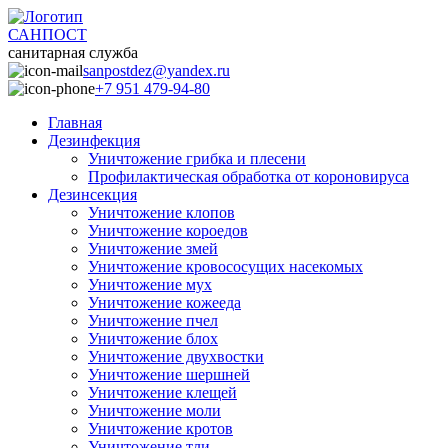
САНПОСТ
санитарная служба
sanpostdez@yandex.ru
+7 951 479-94-80
Главная
Дезинфекция
Уничтожение грибка и плесени
Профилактическая обработка от короновируса
Дезинсекция
Уничтожение клопов
Уничтожение короедов
Уничтожение змей
Уничтожение кровососущих насекомых
Уничтожение мух
Уничтожение кожееда
Уничтожение пчел
Уничтожение блох
Уничтожение двухвостки
Уничтожение шершней
Уничтожение клещей
Уничтожение моли
Уничтожение кротов
Уничтожение тли