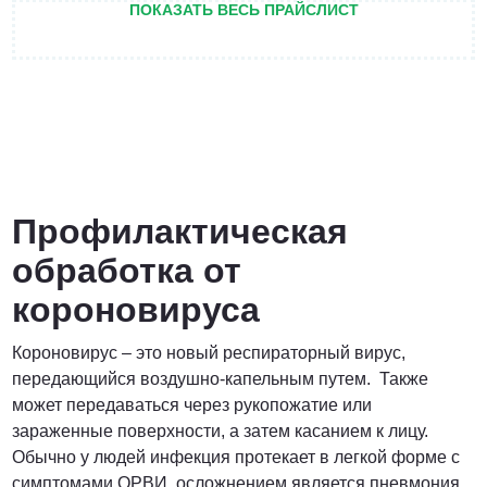
ПОКАЗАТЬ ВЕСЬ ПРАЙСЛИСТ
ПОЗВОНИТЬ
от 3 200 Руб.
ПОЗВОНИТЬ
Профилактическая
обработка от
Договорная
короновируса
ПОЗВОНИТЬ
Короновирус – это новый респираторный вирус,
передающийся воздушно-капельным путем. Также
может передаваться через рукопожатие или
от 1500 Руб.
зараженные поверхности, а затем касанием к лицу.
Обычно у людей инфекция протекает в легкой форме с
ПОЗВОНИТЬ
симптомами ОРВИ, осложнением является пневмония,