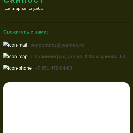
санитарная служба
Свяжитесь с нами:
sanpostdez@yandex.ru
г. Калининград, аллея. Х.Фаезханова, 63
+7 951 479-94-80