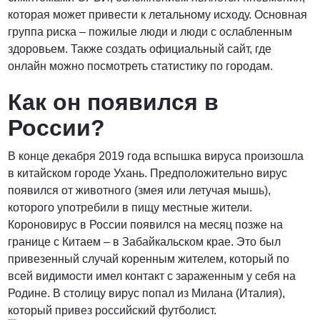
которая может привести к летальному исходу. Основная
группа риска – пожилые люди и люди с ослабленным
здоровьем. Также создать официальный сайт, где
от 3000 Руб.
онлайн можно посмотреть статистику по городам.
Как он появился в
ПОЗВОНИТЬ
России?
В конце декабря 2019 года вспышка вируса произошла
от 5000 руб.
в китайском городе Ухань. Предположительно вирус
появился от животного (змея или летучая мышь),
ПОЗВОНИТЬ
которого употребили в пищу местные жители.
Короновирус в России появился на месяц позже на
границе с Китаем – в Забайкальском крае. Это был
Договорная
привезенный случай коренным жителем, который по
всей видимости имел контакт с зараженным у себя на
Родине. В столицу вирус попал из Милана (Италия),
ПОЗВОНИТЬ
который привез российский футболист.