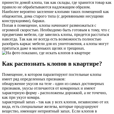
принести домой клопа, так как склады, где хранится товар как
правило не обрабатываются надлежащим образом.
Наиболее вероятно заселение клопами таких помещений как
общежития, дома старого типа (с деревянными несущими
конструкциями), бараки.
Попав в помещение, клопы начинают размножаться с
огромной скоростью. Необходимо быть готовым к тому, что с
предметами мебели, где завелись клопы, придется расстаться
навсегда. Так как не всегда есть возможность полностью
разобрать каркас мебели для их уничтожения, а клопы могут
прятаться даже в маленьких щелях и трещинах.
Как распознать клопов в квартире?
Помещение, в котором паразитируют постельные клопы
имеет ряд определенных признаков:
обнаружение укусов на теле - один из самых достоверных
признаков, укусы отличаются от комариных и имеют
характерную форму - расположены дорожкой, а не точечно,
как при укусе комара.
характерный запах - так как у всех клопов, независимо от их
вида, есть специальные железы, которые продуцируют
вещество, имеющее неприятный запах. Если клопов в