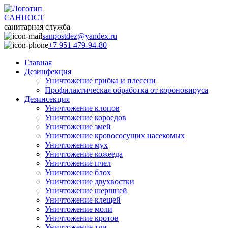
САНПОСТ
санитарная служба
sanpostdez@yandex.ru
+7 951 479-94-80
Главная
Дезинфекция
Уничтожение грибка и плесени
Профилактическая обработка от короновируса
Дезинсекция
Уничтожение клопов
Уничтожение короедов
Уничтожение змей
Уничтожение кровососущих насекомых
Уничтожение мух
Уничтожение кожееда
Уничтожение пчел
Уничтожение блох
Уничтожение двухвостки
Уничтожение шершней
Уничтожение клещей
Уничтожение моли
Уничтожение кротов
Уничтожение тли