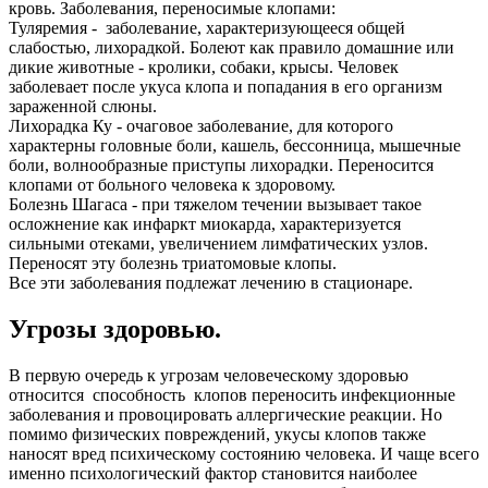
кровь. Заболевания, переносимые клопами:
Туляремия - заболевание, характеризующееся общей
слабостью, лихорадкой. Болеют как правило домашние или
дикие животные - кролики, собаки, крысы. Человек
заболевает после укуса клопа и попадания в его организм
зараженной слюны.
Лихорадка Ку - очаговое заболевание, для которого
характерны головные боли, кашель, бессонница, мышечные
боли, волнообразные приступы лихорадки. Переносится
клопами от больного человека к здоровому.
Болезнь Шагаса - при тяжелом течении вызывает такое
осложнение как инфаркт миокарда, характеризуется
сильными отеками, увеличением лимфатических узлов.
Переносят эту болезнь триатомовые клопы.
Все эти заболевания подлежат лечению в стационаре.
Угрозы здоровью.
В первую очередь к угрозам человеческому здоровью
относится способность клопов переносить инфекционные
заболевания и провоцировать аллергические реакции. Но
помимо физических повреждений, укусы клопов также
наносят вред психическому состоянию человека. И чаще всего
именно психологический фактор становится наиболее