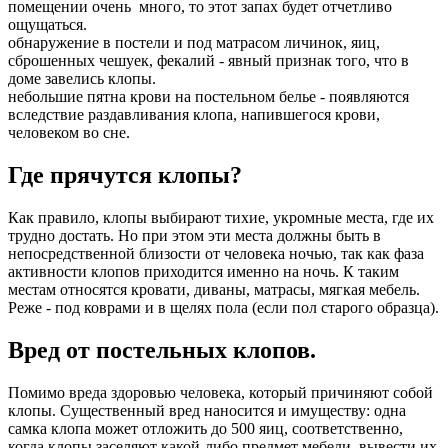
помещении очень много, то этот запах будет отчетливо
ощущаться.
обнаружение в постели и под матрасом личинок, яиц,
сброшенных чешуек, фекалий - явный признак того, что в
доме завелись клопы.
небольшие пятна крови на постельном белье - появляются
вследствие раздавливания клопа, напившегося крови,
человеком во сне.
Где прячутся клопы?
Как правило, клопы выбирают тихие, укромные места, где их
трудно достать. Но при этом эти места должны быть в
непосредственной близости от человека ночью, так как фаза
активности клопов приходится именно на ночь. К таким
местам относятся кровати, диваны, матрасы, мягкая мебель.
Реже - под коврами и в щелях пола (если пол старого образца).
Вред от постельных клопов.
Помимо вреда здоровью человека, который причиняют собой
клопы. Существенный вред наносится и имуществу: одна
самка клопа может отложить до 500 яиц, соответственно,
когда клопы заселяют какой-либо предмет мебели, вывести их