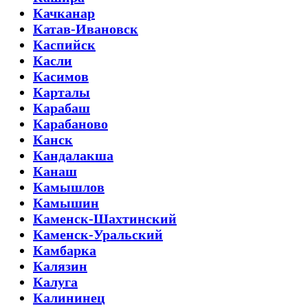
Качканар
Катав-Ивановск
Каспийск
Касли
Касимов
Карталы
Карабаш
Карабаново
Канск
Кандалакша
Канаш
Камышлов
Камышин
Каменск-Шахтинский
Каменск-Уральский
Камбарка
Калязин
Калуга
Калининец