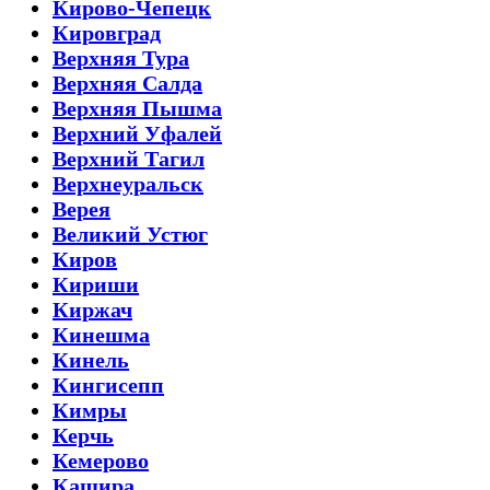
Кирово-Чепецк
Кировград
Верхняя Тура
Верхняя Салда
Верхняя Пышма
Верхний Уфалей
Верхний Тагил
Верхнеуральск
Верея
Великий Устюг
Киров
Кириши
Киржач
Кинешма
Кинель
Кингисепп
Кимры
Керчь
Кемерово
Кашира