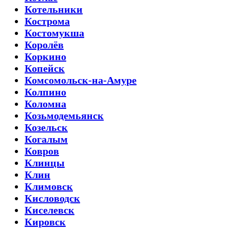
Котельники
Кострома
Костомукша
Королёв
Коркино
Копейск
Комсомольск-на-Амуре
Колпино
Коломна
Козьмодемьянск
Козельск
Когалым
Ковров
Клинцы
Клин
Климовск
Кисловодск
Киселевск
Кировск