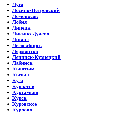
Луга
Лосино-Петровский
Ломоносов
Лобня
Липецк
Ликино-Дулево
Ливны
Лесосибирск
Лермонтов
Ленинск-Кузнецкий
Лабинск
Кыштым
Кызыл
Куса
Курчатов
Куртамыш
Курск
Куровское
Курлово