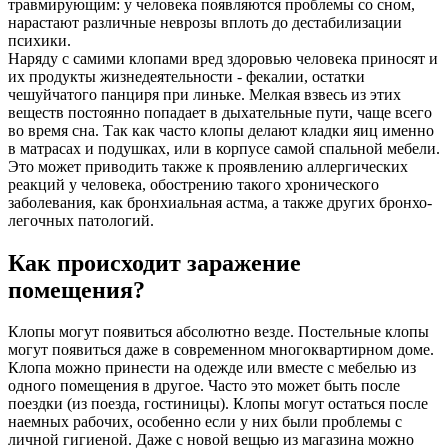
травмирующим: у человека появляются проблемы со сном,
нарастают различные неврозы вплоть до дестабилизации
психики.
Наряду с самими клопами вред здоровью человека приносят и
их продукты жизнедеятельности - фекалии, остатки
чешуйчатого панциря при линьке. Мелкая взвесь из этих
веществ постоянно попадает в дыхательные пути, чаще всего
во время сна. Так как часто клопы делают кладки яиц именно
в матрасах и подушках, или в корпусе самой спальной мебели.
Это может приводить также к проявлению аллергических
реакций у человека, обострению такого хронического
заболевания, как бронхиальная астма, а также других бронхо-
легочных патологий.
Как происходит заражение
помещения?
Клопы могут появиться абсолютно везде. Постельные клопы
могут появиться даже в современном многоквартирном доме.
Клопа можно принести на одежде или вместе с мебелью из
одного помещения в другое. Часто это может быть после
поездки (из поезда, гостиницы). Клопы могут остаться после
наемных рабочих, особенно если у них были проблемы с
личной гигиеной. Даже с новой вещью из магазина можно