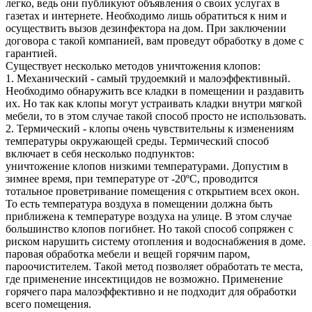
легко, ведь они публикуют объявления о своих услугах в
газетах и интернете. Необходимо лишь обратиться к ним и
осуществить вызов дезинфектора на дом. При заключении
договора с такой компанией, вам проведут обработку в доме с
гарантией.
Существует несколько методов уничтожения клопов:
1. Механический - самый трудоемкий и малоэффективный.
Необходимо обнаружить все кладки в помещении и раздавить
их. Но так как клопы могут устраивать кладки внутри мягкой
мебели, то в этом случае такой способ просто не использовать.
2. Термический - клопы очень чувствительны к изменениям
температуры окружающей среды. Термический способ
включает в себя несколько подпунктов:
уничтожение клопов низкими температурами. Допустим в
зимнее время, при температуре от -20ºС, проводится
тотальное проветривание помещения с открытием всех окон.
То есть температура воздуха в помещении должна быть
приближена к температуре воздуха на улице. В этом случае
большинство клопов погибнет. Но такой способ сопряжен с
риском нарушить систему отопления и водоснабжения в доме.
паровая обработка мебели и вещей горячим паром,
пароочистителем. Такой метод позволяет обработать те места,
где применение инсектицидов не возможно. Применение
горячего пара малоэффективно и не подходит для обработки
всего помещения.