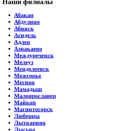
Наши филиалы
Абакан
Абдулино
Абинск
Агидель
Адлер
Азнакаево
Междуреченск
Мелеуз
Менделеевск
Межгорье
Мегион
Мамадыш
Малоярославец
Майкоп
Магнитогорск
Люберцы
Лыткарино
Лысьва