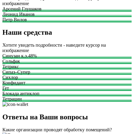
изображение
Арсений Глушаков
Леонид Иванов
Петр Вилов
Наши средства
Хотите увидеть подробности - наведите курсор на
изображение
Синузан к.э.48%
Сольфак
Тетрикс
Сипаз–Супер
Сихлор
Конфидант
Гет
Блокада антиклоп
Тетрацин
Ответы на Ваши вопросы
Какие организации проводят обработку помещений?