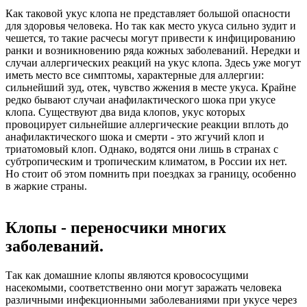
Как таковой укус клопа не представляет большой опасности
для здоровья человека. Но так как место укуса сильно зудит и
чешется, то такие расчесы могут привести к инфицированию
ранки и возникновению ряда кожных заболеваний. Нередки и
случаи аллергических реакций на укус клопа. Здесь уже могут
иметь место все симптомы, характерные для аллергии:
сильнейший зуд, отек, чувство жжения в месте укуса. Крайне
редко бывают случаи анафилактического шока при укусе
клопа. Существуют два вида клопов, укус которых
провоцирует сильнейшие аллергические реакции вплоть до
анафилактического шока и смерти - это жгучий клоп и
триатомовый клоп. Однако, водятся они лишь в странах с
субтропическим и тропическим климатом, в России их нет.
Но стоит об этом помнить при поездках за границу, особенно
в жаркие страны.
Клопы - переносчики многих
заболеваний.
Так как домашние клопы являются кровососущими
насекомыми, соответственно они могут заражать человека
различными инфекционными заболеваниями при укусе через