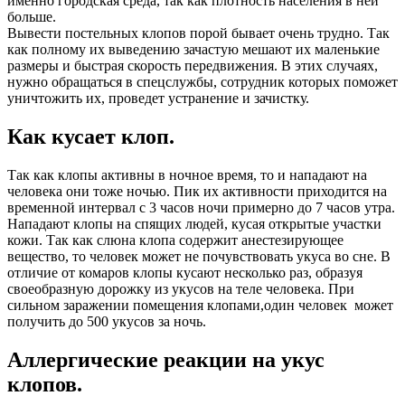
именно городская среда, так как плотность населения в ней
больше.
Вывести постельных клопов порой бывает очень трудно. Так
как полному их выведению зачастую мешают их маленькие
размеры и быстрая скорость передвижения. В этих случаях,
нужно обращаться в спецслужбы, сотрудник которых поможет
уничтожить их, проведет устранение и зачистку.
Как кусает клоп.
Так как клопы активны в ночное время, то и нападают на
человека они тоже ночью. Пик их активности приходится на
временной интервал с 3 часов ночи примерно до 7 часов утра.
Нападают клопы на спящих людей, кусая открытые участки
кожи. Так как слюна клопа содержит анестезирующее
вещество, то человек может не почувствовать укуса во сне. В
отличие от комаров клопы кусают несколько раз, образуя
своеобразную дорожку из укусов на теле человека. При
сильном заражении помещения клопами,один человек может
получить до 500 укусов за ночь.
Аллергические реакции на укус
клопов.