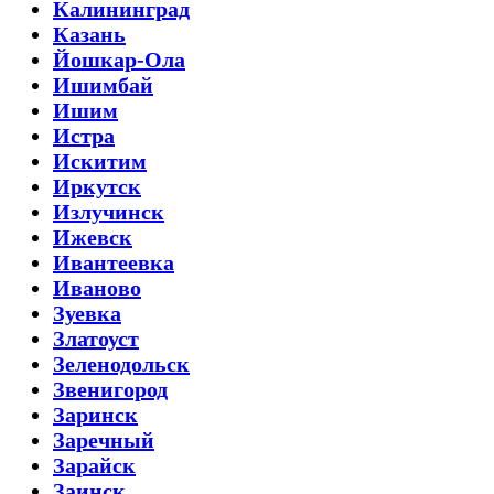
Калининград
Казань
Йошкар-Ола
Ишимбай
Ишим
Истра
Искитим
Иркутск
Излучинск
Ижевск
Ивантеевка
Иваново
Зуевка
Златоуст
Зеленодольск
Звенигород
Заринск
Заречный
Зарайск
Заинск