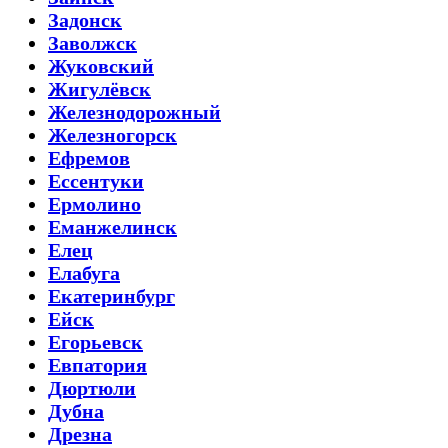
Задонск
Заволжск
Жуковский
Жигулёвск
Железнодорожный
Железногорск
Ефремов
Ессентуки
Ермолино
Еманжелинск
Елец
Елабуга
Екатеринбург
Ейск
Егорьевск
Евпатория
Дюртюли
Дубна
Дрезна