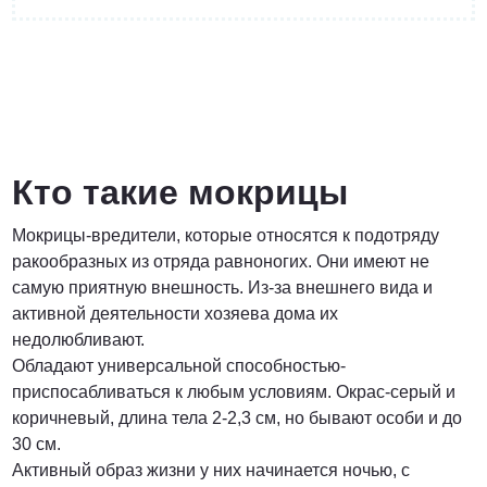
от 3 200 Руб.
ПОЗВОНИТЬ
Кто такие мокрицы
Мокрицы-вредители, которые относятся к подотряду
Договорная
ракообразных из отряда равноногих. Они имеют не
самую приятную внешность. Из-за внешнего вида и
ПОЗВОНИТЬ
активной деятельности хозяева дома их
недолюбливают.
Обладают универсальной способностью-
от 1500 Руб.
приспосабливаться к любым условиям. Окрас-серый и
коричневый, длина тела 2-2,3 см, но бывают особи и до
ПОЗВОНИТЬ
30 см.
Активный образ жизни у них начинается ночью, с