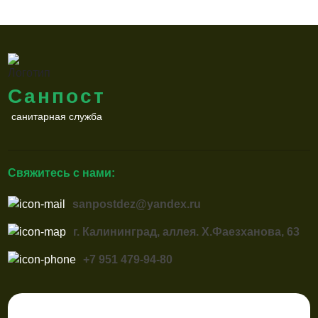
Санпост
санитарная служба
Свяжитесь с нами:
sanpostdez@yandex.ru
г. Калининград, аллея. Х.Фаезханова, 63
+7 951 479-94-80