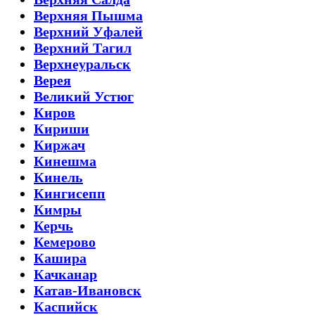
Верхняя Пышма
Верхний Уфалей
Верхний Тагил
Верхнеуральск
Верея
Великий Устюг
Киров
Кириши
Киржач
Кинешма
Кинель
Кингисепп
Кимры
Керчь
Кемерово
Кашира
Качканар
Катав-Ивановск
Каспийск