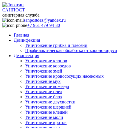
САНПОСТ
санитарная служба
sanpostdez@yandex.ru
+7 951 479-94-80
Главная
Дезинфекция
Уничтожение грибка и плесени
Профилактическая обработка от короновируса
Дезинсекция
Уничтожение клопов
Уничтожение короедов
Уничтожение змей
Уничтожение кровососущих насекомых
Уничтожение мух
Уничтожение кожееда
Уничтожение пчел
Уничтожение блох
Уничтожение двухвостки
Уничтожение шершней
Уничтожение клещей
Уничтожение моли
Уничтожение кротов
Уничтожение тли