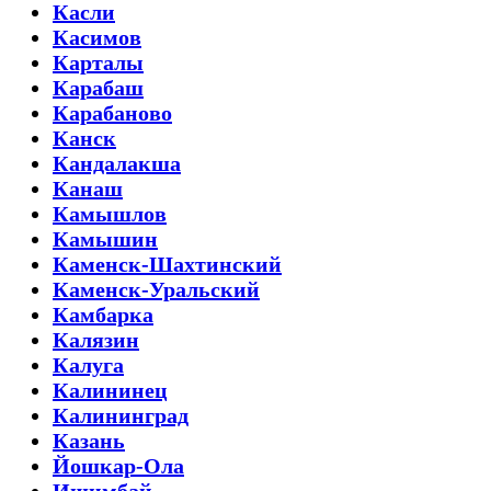
Касли
Касимов
Карталы
Карабаш
Карабаново
Канск
Кандалакша
Канаш
Камышлов
Камышин
Каменск-Шахтинский
Каменск-Уральский
Камбарка
Калязин
Калуга
Калининец
Калининград
Казань
Йошкар-Ола
Ишимбай