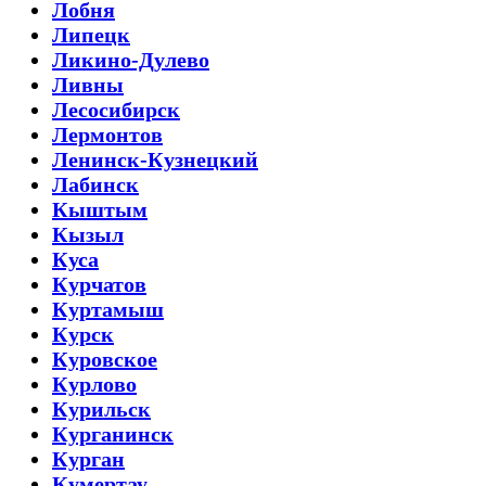
Лобня
Липецк
Ликино-Дулево
Ливны
Лесосибирск
Лермонтов
Ленинск-Кузнецкий
Лабинск
Кыштым
Кызыл
Куса
Курчатов
Куртамыш
Курск
Куровское
Курлово
Курильск
Курганинск
Курган
Кумертау