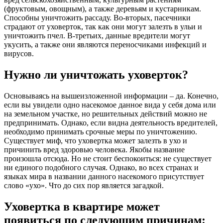
(фруктовым, овощным), а также деревьям и кустарникам.
Способны уничтожить рассаду. Во-вторых, пасечники
страдают от уховерток, так как они могут залезть в ульи и
уничтожить пчел. В-третьих, данные вредители могут
укусить, а также они являются переносчиками инфекций и
вирусов.
Нужно ли уничтожать уховерток?
Основываясь на вышеизложенной информации – да. Конечно,
если вы увидели одно насекомое данное вида у себя дома или
на земельном участке, но решительных действий можно не
предпринимать. Однако, если видна деятельность вредителей,
необходимо принимать срочные меры по уничтожению.
Существует миф, что уховертка может залезть в ухо и
причинить вред здоровью человека. Якобы название
произошла отсюда. Но не стоит беспокоиться: не существует
ни единого подобного случая. Однако, во всех странах и
языках мира в названии данного насекомого присутствует
слово «ухо». Что до сих пор является загадкой.
Уховертка в квартире может
появиться по следующим причинам: