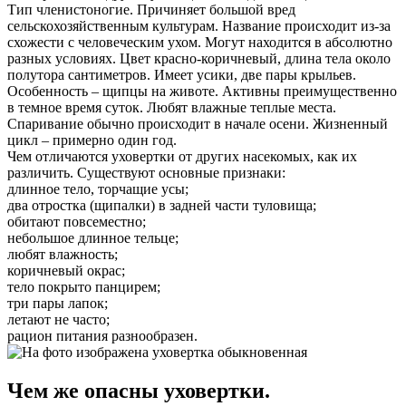
Тип членистоногие. Причиняет большой вред
сельскохозяйственным культурам. Название происходит из-за
схожести с человеческим ухом. Могут находится в абсолютно
разных условиях. Цвет красно-коричневый, длина тела около
полутора сантиметров. Имеет усики, две пары крыльев.
Особенность – щипцы на животе. Активны преимущественно
в темное время суток. Любят влажные теплые места.
Спаривание обычно происходит в начале осени. Жизненный
цикл – примерно один год.
Чем отличаются уховертки от других насекомых, как их
различить. Существуют основные признаки:
длинное тело, торчащие усы;
два отростка (щипалки) в задней части туловища;
обитают повсеместно;
небольшое длинное тельце;
любят влажность;
коричневый окрас;
тело покрыто панцирем;
три пары лапок;
летают не часто;
рацион питания разнообразен.
Чем же опасны уховертки.