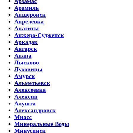
Арзамас
Арамиль
Апшеронск
Апрелевка
Апатиты
Анжеро-Судженск
Аркадак
Ангарск
Анапа
Лысково
Луховицы
Амурск
Альметьевск
Алексеевка
Алексин
Алушта
Александровск
Миасс
Минеральные Воды
Минусинск