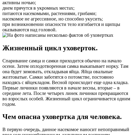
активны ночью;
днем прячутся в укромных местах;
питаются насекомыми, растениями, грибами;
насекомое не агрессивное, но способно укусить;
при возникновении опасности тело изгибается и щипцы
оказываются над головой.
Жизненный цикл уховерток.
Спаривание самца и самки приходится обычно на начало
осени. Затем оплодотворенная самка выкапывает норку. Там
она будет зимовать, откладывая яйца. Яйца овальные
желтоватые. Самки заботятся о потомстве, постоянно
находясь с яйцекладом. Весной происходит еще одна кладка.
Первые личинки появляются в начале весны, вторые – в
середине лета. После четырех линек личинки превращаются
во взрослых особей. Жизненный цикл ограничивается одним
годом.
Чем опасна уховертка для человека.
В первую очередь, данное насекомое наносит непоправимый
вред сельскохозяйственным, культурным растениям