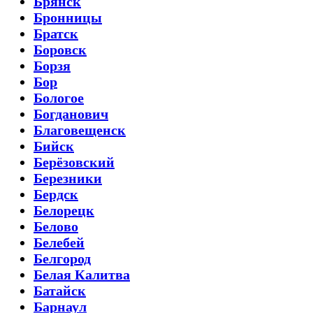
Брянск
Бронницы
Братск
Боровск
Борзя
Бор
Бологое
Богданович
Благовещенск
Бийск
Берёзовский
Березники
Бердск
Белорецк
Белово
Белебей
Белгород
Белая Калитва
Батайск
Барнаул