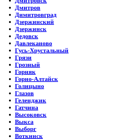
Дмитровск
Дмитров
Димитровград
Дзержинский
Дзержинск
Дедовск
Давлеканово
Гусь-Хрустальный
Грязи
Грозный
Горняк
Горно-Алтайск
Голицыно
Глазов
Геленджик
Гатчина
Высоковск
Выкса
Выборг
Воткинск