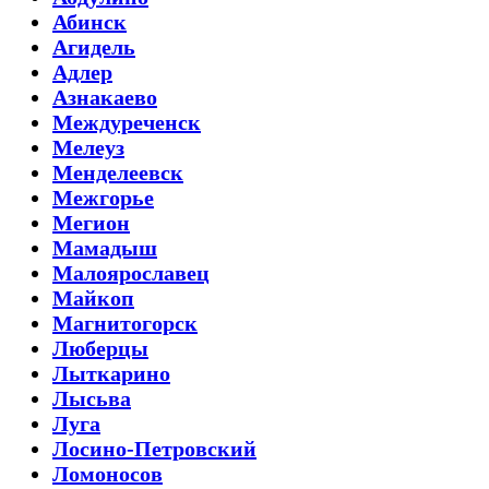
Абинск
Агидель
Адлер
Азнакаево
Междуреченск
Мелеуз
Менделеевск
Межгорье
Мегион
Мамадыш
Малоярославец
Майкоп
Магнитогорск
Люберцы
Лыткарино
Лысьва
Луга
Лосино-Петровский
Ломоносов