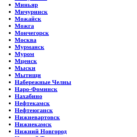
Миньяр
Мичуринск
Можайск
Можга
Мончегорск
Москва
Мурманск
Муром
Мценск
Мыски
Мытищи
Набережные Челны
Наро-Фоминск
Нахабино
Нефтекамск
Нефтеюганск
Нижневартовск
Нижнекамск
Нижний Новгород