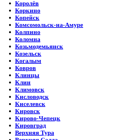
Королёв
Коркино
Копейск
Комсомольск-на-Амуре
Колпино
Коломна
Козьмодемьянск
Козельск
Когалым
Ковров
Клинцы
Клин
Климовск
Кисловодск
Киселевск
Кировск
Кирово-Чепецк
Кировград
Верхняя Тура
Верхняя Салда