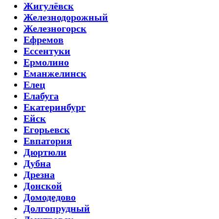
Жигулёвск
Железнодорожный
Железногорск
Ефремов
Ессентуки
Ермолино
Еманжелинск
Елец
Елабуга
Екатеринбург
Ейск
Егорьевск
Евпатория
Дюртюли
Дубна
Дрезна
Донской
Домодедово
Долгопрудный