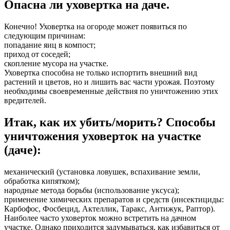
Опасна ли уховертка на даче.
Конечно! Уховертка на огороде может появиться по
следующим причинам:
попадание яиц в компост;
приход от соседей;
скопление мусора на участке.
Уховертка способна не только испортить внешний вид
растений и цветов, но и лишить вас части урожая. Поэтому
необходимы своевременные действия по уничтожению этих
вредителей.
Итак, как их убить/морить? Способы
уничтожения уховерток на участке
(даче):
механический (установка ловушек, вспахивание земли,
обработка кипятком);
народные метода борьбы (использование уксуса);
применение химических препаратов и средств (инсектициды:
Карбофос, Фосбецид, Актеллик, Таракс, Антижук, Раптор).
Наиболее часто уховерток можно встретить на дачном
участке. Однако приходится задумываться, как избавиться от