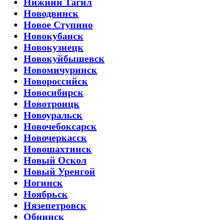
Нижний Тагил
Новодвинск
Новое Ступино
Новокубанск
Новокузнецк
Новокуйбышевск
Новомичуринск
Новороссийск
Новосибирск
Новотроицк
Новоуральск
Новочебоксарск
Новочеркасск
Новошахтинск
Новый Оскол
Новый Уренгой
Ногинск
Ноябрьск
Нязепетровск
Обнинск