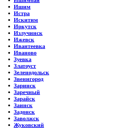
Ишим
Истра
Искитим
Иркутск
Излучинск
Ижевск
Ивантеевка
Иваново
Зуевка
Златоуст
Зеленодольск
Звенигород
Заринск
Заречный
Зарайск
Заинск
Задонск
Заволжск
Жуковский