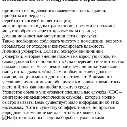
приползти из подвального помещения или кладовой;
пробраться и чердака;
перейти от соседей по вентиляции;
можно принести в дом с растениями, цветами и плодами;
могут пробраться через открытые окна с улицы;
домашние животные могут принести с прогулки.
Также необходимо соблюдать чистоту в помещении, вовремя
избавляться от отходов и контролировать влажность.
Личинки уховертки. Если вы обнаружили личинки
уховертки, которые внешне похожи на взрослую особь, то
самка должна быть поблизости. Она оберегает свое потомство
и может напасть. Через некоторое время личинки уже сами
смогут откладывать яйца. Самки обычно живут дольше
самцов, их цикл может достигать стрех лет. В домашних
условиях личинки можно обнаружить в горшках комнатных
растений, так как они любят влажную среду.
Уховерток обычно уничтожают специальные службы (СЭС –
санитарно-эпидемиологические службы), которые можно
быстро вызвать. Ведь существует мало информации об этих
насекомых. Хотя и существуют эффективные, но простые
народные и домашние методы, чтобы их вывести.