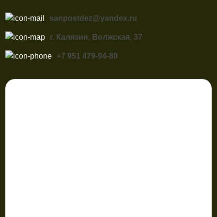
sanpostdez@yandex.ru
г. Калязин, Волжская, 37
+7 951 479-94-80