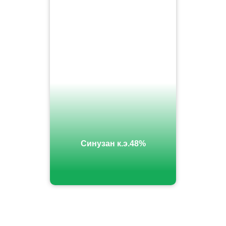
Синузан к.э.48%