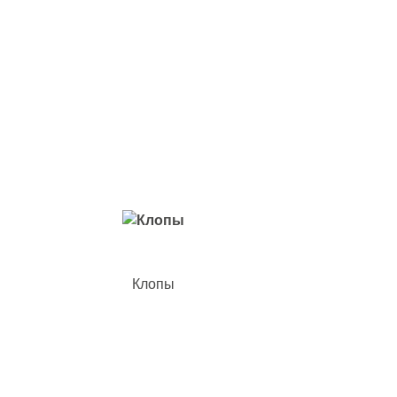
Вредители с которыми мы боремся
Клопы