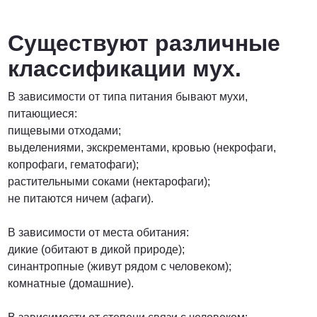
от 6900 руб. за га
Существуют различные
ПОЗВОНИТЬ
классификации мух.
В зависимости от типа питания бывают мухи,
от 6400 руб. за га
питающиеся:
пищевыми отходами;
ПОЗВОНИТЬ
выделениями, экскрементами, кровью (некрофаги,
копрофаги, гематофаги);
растительными соками (нектарофаги);
не питаются ничем (афаги).
договорная
В зависимости от места обитания:
ПОЗВОНИТЬ
дикие (обитают в дикой природе);
синантропные (живут рядом с человеком);
комнатные (домашние).
от 15 рублей за 1 км