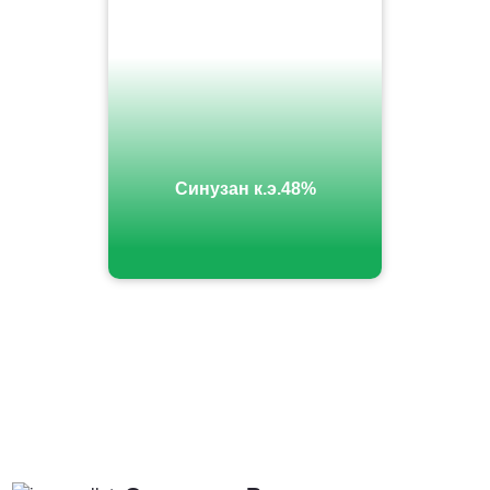
Синузан к.э.48%