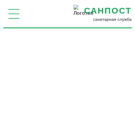
САНПОСТ
санитарная служба
Как бороться с домашними
насекомыми в Калязине -
Избавим от паразитов