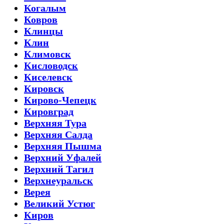
Когалым
Ковров
Клинцы
Клин
Климовск
Кисловодск
Киселевск
Кировск
Кирово-Чепецк
Кировград
Верхняя Тура
Верхняя Салда
Верхняя Пышма
Верхний Уфалей
Верхний Тагил
Верхнеуральск
Верея
Великий Устюг
Киров