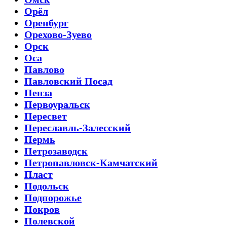
Орёл
Оренбург
Орехово-Зуево
Орск
Оса
Павлово
Павловский Посад
Пенза
Первоуральск
Пересвет
Переславль-Залесский
Пермь
Петрозаводск
Петропавловск-Камчатский
Пласт
Подольск
Подпорожье
Покров
Полевской