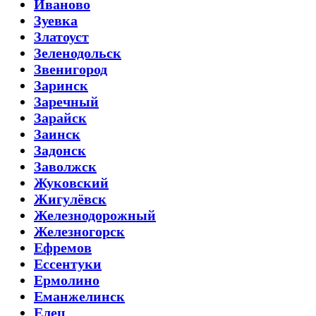
Иваново
Зуевка
Златоуст
Зеленодольск
Звенигород
Заринск
Заречный
Зарайск
Заинск
Задонск
Заволжск
Жуковский
Жигулёвск
Железнодорожный
Железногорск
Ефремов
Ессентуки
Ермолино
Еманжелинск
Елец