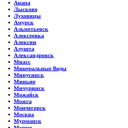
Анапа
Лысково
Луховицы
Амурск
Альметьевск
Алексеевка
Алексин
Алушта
Александровск
Миасс
Минеральные Воды
Минусинск
Миньяр
Мичуринск
Можайск
Можга
Мончегорск
Москва
Мурманск
Муром