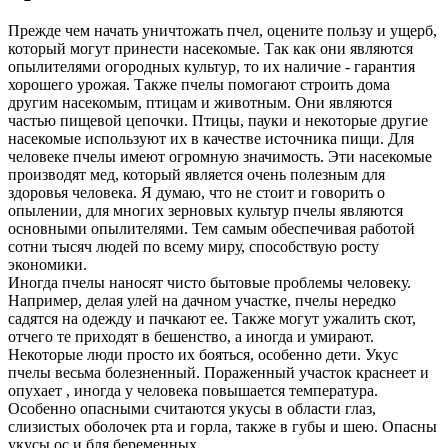
Прежде чем начать уничтожать пчел, оцените пользу и ущерб,
который могут принести насекомые. Так как они являются
опылителями огородных культур, то их наличие - гарантия
хорошего урожая. Также пчелы помогают строить дома
другим насекомым, птицам и животным. Они являются
частью пищевой цепочки. Птицы, пауки и некоторые другие
насекомые используют их в качестве источника пищи. Для
человеке пчелы имеют огромную значимость. Эти насекомые
производят мед, который является очень полезным для
здоровья человека. Я думаю, что не стоит и говорить о
опылении, для многих зерновых культур пчелы являются
основными опылителями. Тем самым обеспечивая работой
сотни тысяч людей по всему миру, способствую росту
экономики.
Иногда пчелы наносят чисто бытовые проблемы человеку.
Например, делая улей на дачном участке, пчелы нередко
садятся на одежду и пачкают ее. Также могут ужалить скот,
отчего те приходят в бешенство, а иногда и умирают.
Некоторые люди просто их бояться, особенно дети. Укус
пчелы весьма болезненный. Пораженный участок краснеет и
опухает , иногда у человека повышается температура.
Особенно опасными считаются укусы в области глаз,
слизистых оболочек рта и горла, также в губы и шею. Опасны
укусы ос и бля беременных.