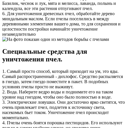
Базилик, чеснок и лук, мята и мелисса, лаванда, полынь и
календула, все эти растения отпугивают пчел.
6. Для уничтожения древесных пчел, обработайте дерево
миндальным маслом. Если пчелы поселились в между
деревянными элементами вашего дома, то для сохранения и
целостности постройки начинайте уничтожение
незамедлительно
Специальные средства для
уничтожения пчел.
1. Самый просто способ, который приходит на ум, это яды.
Самый распространенный - дихлофос. Средство распыляется
в гнездо, затем гнездо поместите в пакет. В подобных
условиях пчелы просто не выживут.
2. Вода. Наберите ведро воды и поднимите его на таком
уровне над гнездом, чтобы оно было полностью в воде.
3. Электрические ловушки. Они достаточно ярко светятся, что
очень привлекает пчел, подлетев к источнику света,
насекомых бьет током. Уничтожение пчел происходит
моментально.
4. Пчелы очень боятся порошка пестицидов. Его используют
только в самом крайнем случае, но средство очень