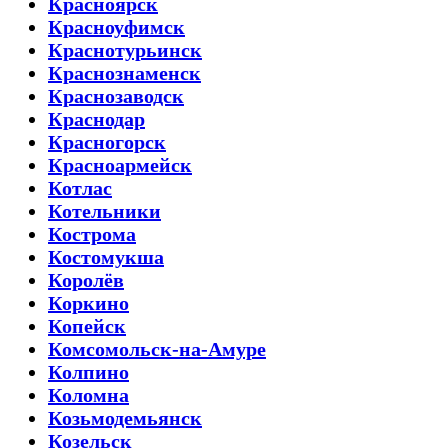
Красноярск
Красноуфимск
Краснотурьинск
Краснознаменск
Краснозаводск
Краснодар
Красногорск
Красноармейск
Котлас
Котельники
Кострома
Костомукша
Королёв
Коркино
Копейск
Комсомольск-на-Амуре
Колпино
Коломна
Козьмодемьянск
Козельск