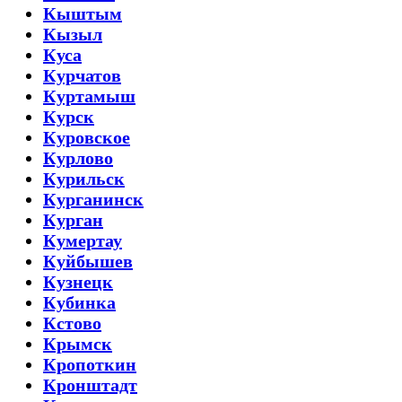
Кыштым
Кызыл
Куса
Курчатов
Куртамыш
Курск
Куровское
Курлово
Курильск
Курганинск
Курган
Кумертау
Куйбышев
Кузнецк
Кубинка
Кстово
Крымск
Кропоткин
Кронштадт