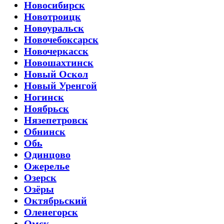
Новосибирск
Новотроицк
Новоуральск
Новочебоксарск
Новочеркасск
Новошахтинск
Новый Оскол
Новый Уренгой
Ногинск
Ноябрьск
Нязепетровск
Обнинск
Обь
Одинцово
Ожерелье
Озерск
Озёры
Октябрьский
Оленегорск
Омск