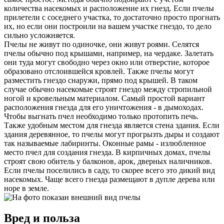
количества насекомых и расположение их гнезд. Если пчелы
прилетели с соседнего участка, то достаточно просто прогнать
их, но если они построили на вашем участке гнездо, то дело
сильно усложняется.
Пчелы не живут по одиночке, они живут роями. Селятся
пчелы обычно под крышами, например, на чердаке. Залетать
они туда могут свободно через окно или отверстие, которое
образовано отслоившейся кровлей. Также пчелы могут
разместить гнездо снаружи, прямо под крышей. В таком
случае обычно насекомые строят гнездо между стропильной
ногой и кровельным материалом. Самый простой вариант
расположения гнезда для его уничтожения - в дымоходах.
Чтобы выгнать пчел необходимо только протопить печь.
Также удобным местом для гнезда является стена здания. Если
здания деревянное, то пчелы могут прогрызть дыры и создают
так называемые лабиринты. Оконные рамы - излюбленное
место пчел для создания гнезда. В кирпичных домах, пчелы
строят свою обитель у балконов, арок, дверных наличников.
Если пчелы поселились в саду, то скорее всего это дикий вид
насекомых. Чаще всего гнезда размещают в дупле дерева или
норе в земле.
Вред и польза