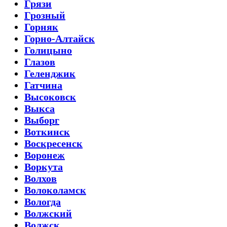
Грязи
Грозный
Горняк
Горно-Алтайск
Голицыно
Глазов
Геленджик
Гатчина
Высоковск
Выкса
Выборг
Воткинск
Воскресенск
Воронеж
Воркута
Волхов
Волоколамск
Вологда
Волжский
Волжск