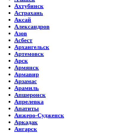
Ахтубинск
Астрахань
Аксай
Александров
Азов
Асбест
Архангельск
Артемовск
Арск
Армянск
Армавир
Арзамас
Арамиль
Апшеронск
Апрелевка
Апатиты
Анжеро-Судженск
Аркадак
Ангарск