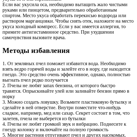
Если вас укусила оса, необходимо вытащить жало чистыми
руками или пинцетом, предварительно обработанным
спиртом. Место укуса обработать перекисью водорода или
раствором марганцовки. Чтобы снять отек, наложите на место
укуса холодный компресс. Если у вас имеется аллергия, то
примите антигистаминное средство. При ухудшении
самочувствия вызовите врача.
Методы избавления
1. От земляных пчел поможет избавится вода. Необходимо
взять ведро горячей воды и залейте его в нору, где находится
гнездо. Это средство очень эффективное, однако, полностью
выгнать пчел редко получается
2. Пчелы не любят запах бензина, от которого быстро
травятся. Опрыскивайте улей или заливайте бензин прямо в
норку
3. Можно создать ловушку. Возьмите пластиковую бутылку и
сделайте в ней отверстие. Внутри поместите что-нибудь
сладкое, например, мед или сахар. Секрет состоит в том, что
залетев, пчела не выберется из бутылки
4. Пчелы не любят громкий звук и вибрацию. Поднесите к
гнезду колонку и включайте на полную громкость
5. Многие растения отпугивают пчел и других насекомых.