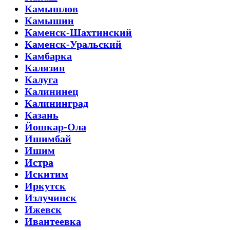
Камышлов
Камышин
Каменск-Шахтинский
Каменск-Уральский
Камбарка
Калязин
Калуга
Калининец
Калининград
Казань
Йошкар-Ола
Ишимбай
Ишим
Истра
Искитим
Иркутск
Излучинск
Ижевск
Ивантеевка