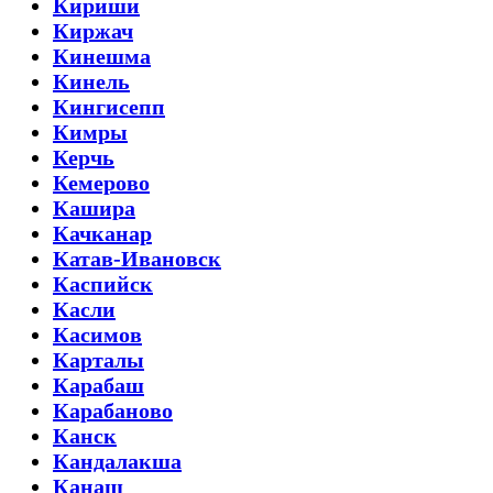
Кириши
Киржач
Кинешма
Кинель
Кингисепп
Кимры
Керчь
Кемерово
Кашира
Качканар
Катав-Ивановск
Каспийск
Касли
Касимов
Карталы
Карабаш
Карабаново
Канск
Кандалакша
Канаш