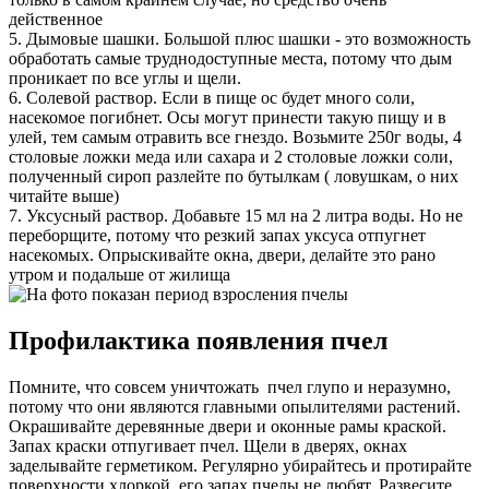
действенное
5. Дымовые шашки. Большой плюс шашки - это возможность
обработать самые труднодоступные места, потому что дым
проникает по все углы и щели.
6. Солевой раствор. Если в пище ос будет много соли,
насекомое погибнет. Осы могут принести такую пищу и в
улей, тем самым отравить все гнездо. Возьмите 250г воды, 4
столовые ложки меда или сахара и 2 столовые ложки соли,
полученный сироп разлейте по бутылкам ( ловушкам, о них
читайте выше)
7. Уксусный раствор. Добавьте 15 мл на 2 литра воды. Но не
переборщите, потому что резкий запах уксуса отпугнет
насекомых. Опрыскивайте окна, двери, делайте это рано
утром и подальше от жилища
Профилактика появления пчел
Помните, что совсем уничтожать пчел глупо и неразумно,
потому что они являются главными опылителями растений.
Окрашивайте деревянные двери и оконные рамы краской.
Запах краски отпугивает пчел. Щели в дверях, окнах
заделывайте герметиком. Регулярно убирайтесь и протирайте
поверхности хлоркой, его запах пчелы не любят. Развесите