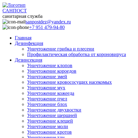
САНПОСТ
санитарная служба
sanpostdez@yandex.ru
+7 951 479-94-80
Главная
Дезинфекция
Уничтожение грибка и плесени
Профилактическая обработка от короновируса
Дезинсекция
Уничтожение клопов
Уничтожение короедов
Уничтожение змей
Уничтожение кровососущих насекомых
Уничтожение мух
Уничтожение кожееда
Уничтожение пчел
Уничтожение блох
Уничтожение двухвостки
Уничтожение шершней
Уничтожение клещей
Уничтожение моли
Уничтожение кротов
Уничтожение тли