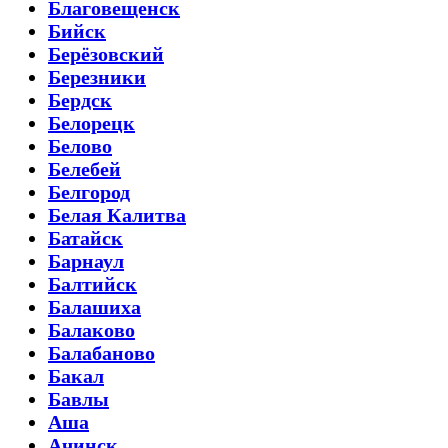
Благовещенск
Бийск
Берёзовский
Березники
Бердск
Белорецк
Белово
Белебей
Белгород
Белая Калитва
Батайск
Барнаул
Балтийск
Балашиха
Балаково
Балабаново
Бакал
Бавлы
Аша
Ачинск