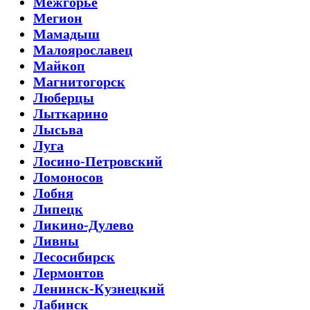
Межгорье
Мегион
Мамадыш
Малоярославец
Майкоп
Магнитогорск
Люберцы
Лыткарино
Лысьва
Луга
Лосино-Петровский
Ломоносов
Лобня
Липецк
Ликино-Дулево
Ливны
Лесосибирск
Лермонтов
Ленинск-Кузнецкий
Лабинск