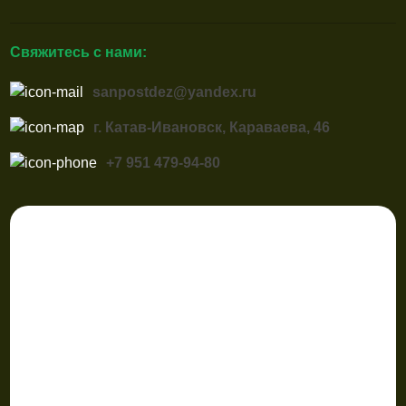
Свяжитесь с нами:
sanpostdez@yandex.ru
г. Катав-Ивановск, Караваева, 46
+7 951 479-94-80