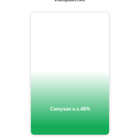
Синузан к.э.48%