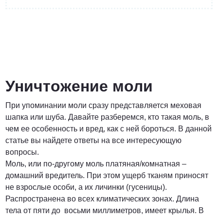
от 3 200 Руб.
ПОЗВОНИТЬ
Уничтожение моли
При упоминании моли сразу представляется меховая
Договорная
шапка или шуба. Давайте разберемся, кто такая моль, в
чем ее особенность и вред, как с ней бороться. В данной
ПОЗВОНИТЬ
статье вы найдете ответы на все интересующую
вопросы.
Моль, или по-другому моль платяная/комнатная –
от 1500 Руб.
домашний вредитель. При этом ущерб тканям приносят
не взрослые особи, а их личинки (гусеницы).
ПОЗВОНИТЬ
Распространена во всех климатических зонах. Длина
тела от пяти до восьми миллиметров, имеет крылья. В