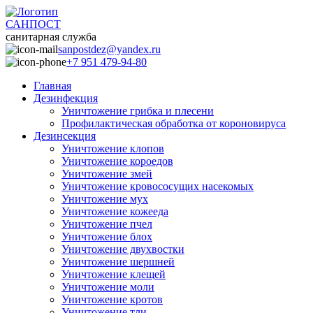
САНПОСТ
санитарная служба
sanpostdez@yandex.ru
+7 951 479-94-80
Главная
Дезинфекция
Уничтожение грибка и плесени
Профилактическая обработка от короновируса
Дезинсекция
Уничтожение клопов
Уничтожение короедов
Уничтожение змей
Уничтожение кровососущих насекомых
Уничтожение мух
Уничтожение кожееда
Уничтожение пчел
Уничтожение блох
Уничтожение двухвостки
Уничтожение шершней
Уничтожение клещей
Уничтожение моли
Уничтожение кротов
Уничтожение тли