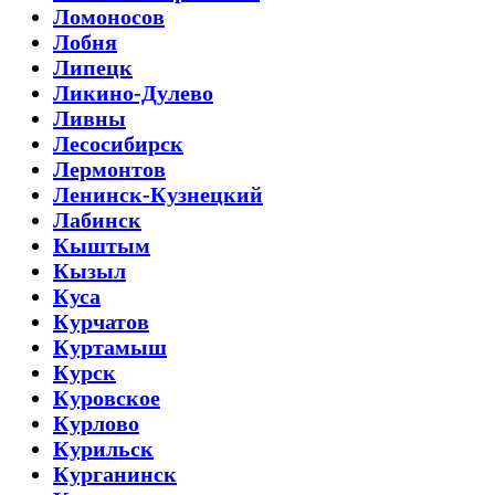
Ломоносов
Лобня
Липецк
Ликино-Дулево
Ливны
Лесосибирск
Лермонтов
Ленинск-Кузнецкий
Лабинск
Кыштым
Кызыл
Куса
Курчатов
Куртамыш
Курск
Куровское
Курлово
Курильск
Курганинск