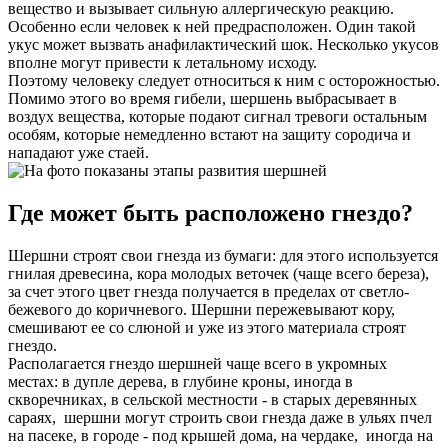
вещество и вызывает сильную аллергическую реакцию.
Особенно если человек к ней предрасположен. Один такой
укус может вызвать анафилактический шок. Несколько укусов
вполне могут привести к летальному исходу.
Поэтому человеку следует относиться к ним с осторожностью.
Помимо этого во время гибели, шершень выбрасывает в
воздух вещества, которые подают сигнал тревоги остальным
особям, которые немедленно встают на защиту сородича и
нападают уже стаей.
Где может быть расположено гнездо?
Шершни строят свои гнезда из бумаги: для этого используется
гнилая древесина, кора молодых веточек (чаще всего береза),
за счет этого цвет гнезда получается в пределах от светло-
бежевого до коричневого. Шершни пережевывают кору,
смешивают ее со слюной и уже из этого материала строят
гнездо.
Располагается гнездо шершней чаще всего в укромных
местах: в дупле дерева, в глубине кроны, иногда в
скворечниках, в сельской местности - в старых деревянных
сараях, шершни могут строить свои гнезда даже в ульях пчел
на пасеке, в городе - под крышей дома, на чердаке, иногда на