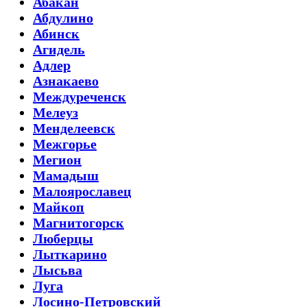
Абакан
Абдулино
Абинск
Агидель
Адлер
Азнакаево
Междуреченск
Мелеуз
Менделеевск
Межгорье
Мегион
Мамадыш
Малоярославец
Майкоп
Магнитогорск
Люберцы
Лыткарино
Лысьва
Луга
Лосино-Петровский