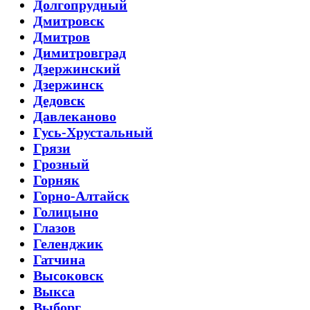
Долгопрудный
Дмитровск
Дмитров
Димитровград
Дзержинский
Дзержинск
Дедовск
Давлеканово
Гусь-Хрустальный
Грязи
Грозный
Горняк
Горно-Алтайск
Голицыно
Глазов
Геленджик
Гатчина
Высоковск
Выкса
Выборг