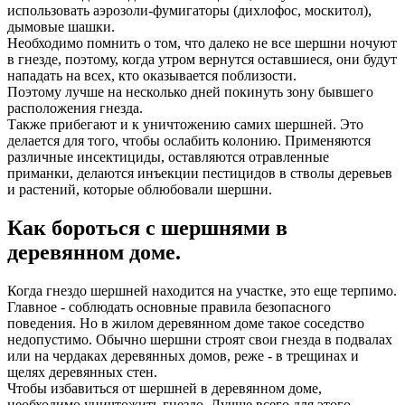
использовать аэрозоли-фумигаторы (дихлофос, москитол),
дымовые шашки.
Необходимо помнить о том, что далеко не все шершни ночуют
в гнезде, поэтому, когда утром вернутся оставшиеся, они будут
нападать на всех, кто оказывается поблизости.
Поэтому лучше на несколько дней покинуть зону бывшего
расположения гнезда.
Также прибегают и к уничтожению самих шершней. Это
делается для того, чтобы ослабить колонию. Применяются
различные инсектициды, оставляются отравленные
приманки, делаются инъекции пестицидов в стволы деревьев
и растений, которые облюбовали шершни.
Как бороться с шершнями в
деревянном доме.
Когда гнездо шершней находится на участке, это еще терпимо.
Главное - соблюдать основные правила безопасного
поведения. Но в жилом деревянном доме такое соседство
недопустимо. Обычно шершни строят свои гнезда в подвалах
или на чердаках деревянных домов, реже - в трещинах и
щелях деревянных стен.
Чтобы избавиться от шершней в деревянном доме,
необходимо уничтожить гнездо. Лучше всего для этого