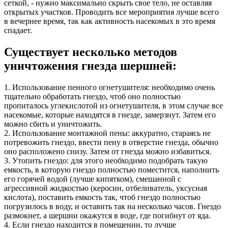
сеткой, - нужно максимально скрыть свое тело, не оставляя
открытых участков. Проводить все мероприятия лучше всего
в вечернее время, так как активность насекомых в это время
спадает.
Существует несколько методов
уничтожения гнезда шершней:
1. Использование пенного огнетушителя: необходимо очень
тщательно обработать гнездо, чтоб оно полностью
пропиталось углекислотой из огнетушителя, в этом случае все
насекомые, которые находятся в гнезде, замерзнут. Затем его
можно сбить и уничтожить.
2. Использование монтажной пены: аккуратно, стараясь не
потревожить гнездо, ввести пену в отверстие гнезда, обычно
оно расположено снизу. Затем от гнезда можно избавиться.
3. Утопить гнездо: для этого необходимо подобрать такую
емкость, в которую гнездо полностью поместится, наполнить
его горячей водой (лучше кипятком), смешанной с
агрессивной жидкостью (керосин, отбеливатель, уксусная
кислота), поставить емкость так, чтоб гнездо полностью
погрузилось в воду, и оставить так на несколько часов. Гнездо
размокнет, а шершни окажутся в воде, где погибнут от яда.
4. Если гнездо находится в помещении, то лучше