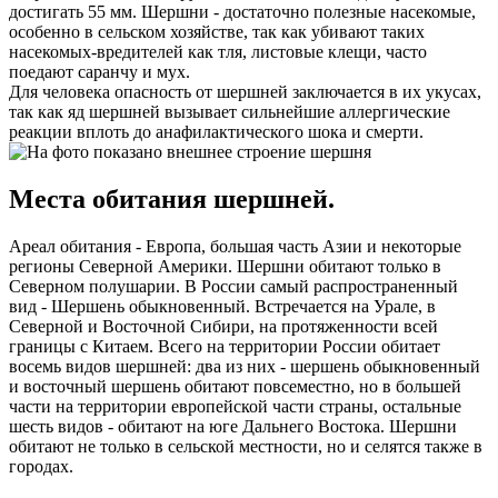
достигать 55 мм. Шершни - достаточно полезные насекомые,
особенно в сельском хозяйстве, так как убивают таких
насекомых-вредителей как тля, листовые клещи, часто
поедают саранчу и мух.
Для человека опасность от шершней заключается в их укусах,
так как яд шершней вызывает сильнейшие аллергические
реакции вплоть до анафилактического шока и смерти.
Места обитания шершней.
Ареал обитания - Европа, большая часть Азии и некоторые
регионы Северной Америки. Шершни обитают только в
Северном полушарии. В России самый распространенный
вид - Шершень обыкновенный. Встречается на Урале, в
Северной и Восточной Сибири, на протяженности всей
границы с Китаем. Всего на территории России обитает
восемь видов шершней: два из них - шершень обыкновенный
и восточный шершень обитают повсеместно, но в большей
части на территории европейской части страны, остальные
шесть видов - обитают на юге Дальнего Востока. Шершни
обитают не только в сельской местности, но и селятся также в
городах.