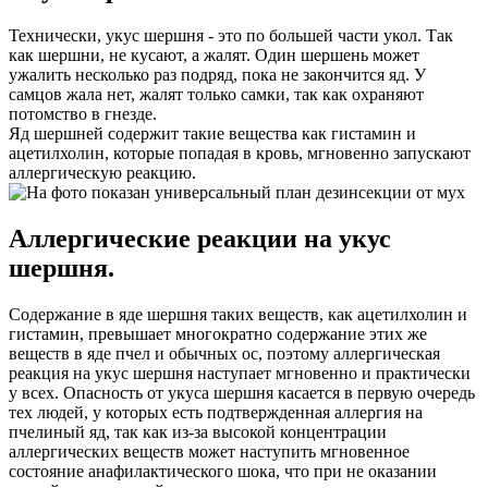
Технически, укус шершня - это по большей части укол. Так
как шершни, не кусают, а жалят. Один шершень может
ужалить несколько раз подряд, пока не закончится яд. У
самцов жала нет, жалят только самки, так как охраняют
потомство в гнезде.
Яд шершней содержит такие вещества как гистамин и
ацетилхолин, которые попадая в кровь, мгновенно запускают
аллергическую реакцию.
Аллергические реакции на укус
шершня.
Содержание в яде шершня таких веществ, как ацетилхолин и
гистамин, превышает многократно содержание этих же
веществ в яде пчел и обычных ос, поэтому аллергическая
реакция на укус шершня наступает мгновенно и практически
у всех. Опасность от укуса шершня касается в первую очередь
тех людей, у которых есть подтвержденная аллергия на
пчелиный яд, так как из-за высокой концентрации
аллергических веществ может наступить мгновенное
состояние анафилактического шока, что при не оказании