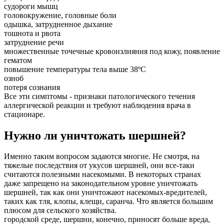
судороги мышц
головокружение, головные боли
одышка, затрудненное дыхание
тошнота и рвота
затруднение речи
множественные точечные кровоизлияния под кожу, появление
гематом
повышение температуры тела выше 38ºС
озноб
потеря сознания
Все эти симптомы - признаки патологического течения
аллергической реакции и требуют наблюдения врача в
стационаре.
Нужно ли уничтожать шершней?
Именно таким вопросом задаются многие. Не смотря, на
тяжелые последствия от укусов шершней, они все-таки
считаются полезными насекомыми. В некоторых странах
даже запрещено на законодательном уровне уничтожать
шершней, так как они уничтожают насекомых-вредителей,
таких как тля, клопы, клещи, саранча. Что является большим
плюсом для сельского хозяйства.
городской среде, шершни, конечно, приносят больше вреда,