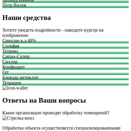
Петр Вилов
Наши средства
Хотите увидеть подробности - наведите курсор на
изображение
Синузан к.э.48%
Сольфак
Тетрикс
Сипаз–Супер
Сихлор
Конфидант
Гет
Блокада антиклоп
Тетрацин
Ответы на Ваши вопросы
Какие организации проводят обработку помещений?
Обработка объекта осуществляется специализированными