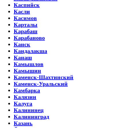
Каспийск
Касли
Касимов
Карталы
Карабаш
Карабаново
Канск
Кандалакша
Канаш
Камышлов
Камышин
Каменск-Шахтинский
Каменск-Уральский
Камбарка
Калязин
Калуга
Калининец
Калининград
Казань