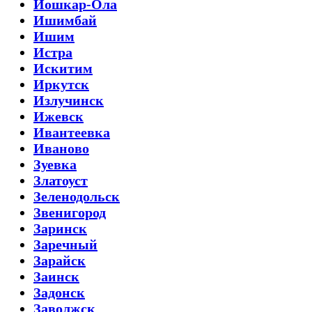
Йошкар-Ола
Ишимбай
Ишим
Истра
Искитим
Иркутск
Излучинск
Ижевск
Ивантеевка
Иваново
Зуевка
Златоуст
Зеленодольск
Звенигород
Заринск
Заречный
Зарайск
Заинск
Задонск
Заволжск