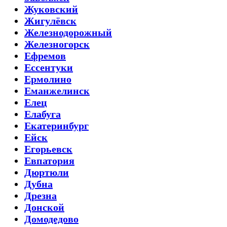
Жуковский
Жигулёвск
Железнодорожный
Железногорск
Ефремов
Ессентуки
Ермолино
Еманжелинск
Елец
Елабуга
Екатеринбург
Ейск
Егорьевск
Евпатория
Дюртюли
Дубна
Дрезна
Донской
Домодедово