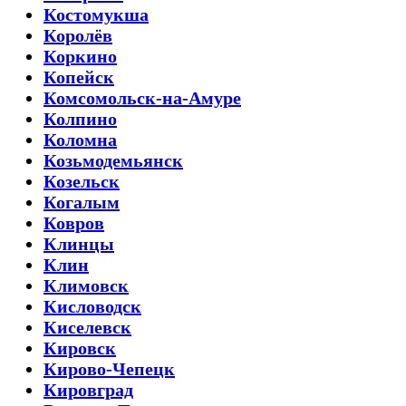
Костомукша
Королёв
Коркино
Копейск
Комсомольск-на-Амуре
Колпино
Коломна
Козьмодемьянск
Козельск
Когалым
Ковров
Клинцы
Клин
Климовск
Кисловодск
Киселевск
Кировск
Кирово-Чепецк
Кировград