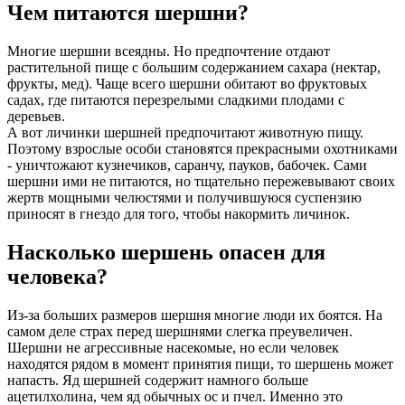
Чем питаются шершни?
Многие шершни всеядны. Но предпочтение отдают
растительной пище с большим содержанием сахара (нектар,
фрукты, мед). Чаще всего шершни обитают во фруктовых
садах, где питаются перезрелыми сладкими плодами с
деревьев.
А вот личинки шершней предпочитают животную пищу.
Поэтому взрослые особи становятся прекрасными охотниками
- уничтожают кузнечиков, саранчу, пауков, бабочек. Сами
шершни ими не питаются, но тщательно пережевывают своих
жертв мощными челюстями и получившуюся суспензию
приносят в гнездо для того, чтобы накормить личинок.
Насколько шершень опасен для
человека?
Из-за больших размеров шершня многие люди их боятся. На
самом деле страх перед шершнями слегка преувеличен.
Шершни не агрессивные насекомые, но если человек
находятся рядом в момент принятия пищи, то шершень может
напасть. Яд шершней содержит намного больше
ацетилхолина, чем яд обычных ос и пчел. Именно это