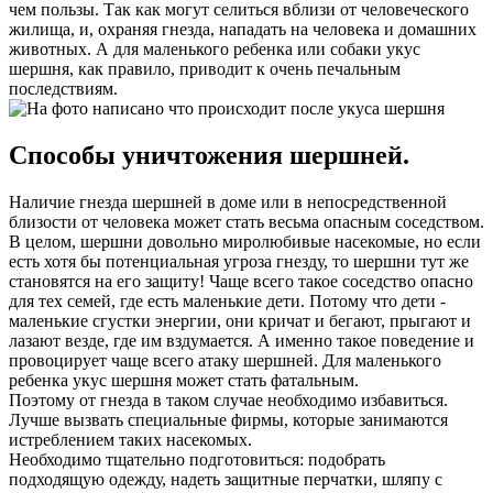
чем пользы. Так как могут селиться вблизи от человеческого
жилища, и, охраняя гнезда, нападать на человека и домашних
животных. А для маленького ребенка или собаки укус
шершня, как правило, приводит к очень печальным
последствиям.
Способы уничтожения шершней.
Наличие гнезда шершней в доме или в непосредственной
близости от человека может стать весьма опасным соседством.
В целом, шершни довольно миролюбивые насекомые, но если
есть хотя бы потенциальная угроза гнезду, то шершни тут же
становятся на его защиту! Чаще всего такое соседство опасно
для тех семей, где есть маленькие дети. Потому что дети -
маленькие сгустки энергии, они кричат и бегают, прыгают и
лазают везде, где им вздумается. А именно такое поведение и
провоцирует чаще всего атаку шершней. Для маленького
ребенка укус шершня может стать фатальным.
Поэтому от гнезда в таком случае необходимо избавиться.
Лучше вызвать специальные фирмы, которые занимаются
истреблением таких насекомых.
Необходимо тщательно подготовиться: подобрать
подходящую одежду, надеть защитные перчатки, шляпу с