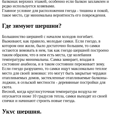
балконах верхних этажей, особенно если балкон захламлен и
редко используется хозяевами.
Главное условие для расположения гнезда - тишина и покой,
такое место, где минимальна вероятность его повреждения.
Где зимуют шершни?
Большинство шершней с началом холодов погибает.
Выживают, как правило, молодые самки. Если гнездо, в
котором они жили, было достаточно большим, то самки
остаются зимовать в нем, так как гнездо шершней построено
таким образом, что в нем есть места, где колебания
температуры минимальны. Самка замирает, впадая в
состояние анабиоза, и в таком состоянии переживает зиму.
Если гнездо разрушено, то самки ищут максимально теплое
место для своей зимовки: это могут быть закрытые чердаки
отапливаемых домов, застекленные отапливаемые балконы-
лоджии, в сельской местности - деревянные постройки для
скота.
Весной, когда круглосуточная температура воздуха не
опускается ниже 10 градусов тепла, самки выходят из своей
спячки и начинают строить новые гнезда.
Укус шершня.