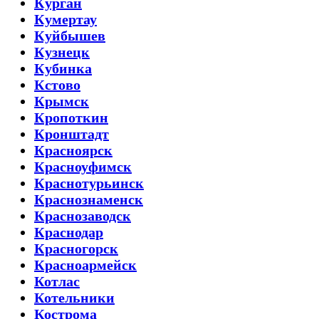
Курган
Кумертау
Куйбышев
Кузнецк
Кубинка
Кстово
Крымск
Кропоткин
Кронштадт
Красноярск
Красноуфимск
Краснотурьинск
Краснознаменск
Краснозаводск
Краснодар
Красногорск
Красноармейск
Котлас
Котельники
Кострома