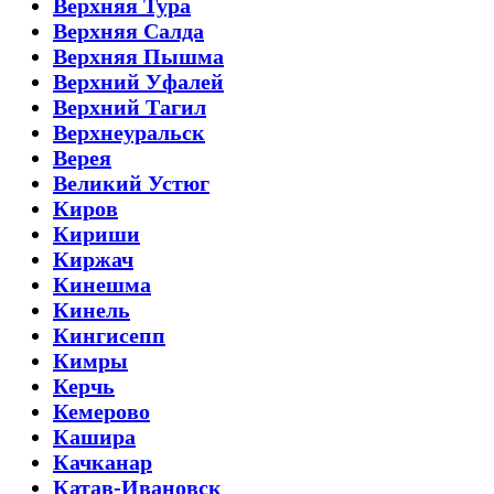
Верхняя Тура
Верхняя Салда
Верхняя Пышма
Верхний Уфалей
Верхний Тагил
Верхнеуральск
Верея
Великий Устюг
Киров
Кириши
Киржач
Кинешма
Кинель
Кингисепп
Кимры
Керчь
Кемерово
Кашира
Качканар
Катав-Ивановск