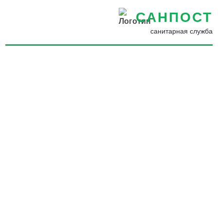
САНПОСТ
санитарная служба
Как бороться с домашними
насекомыми в Казани -
Избавим от паразитов