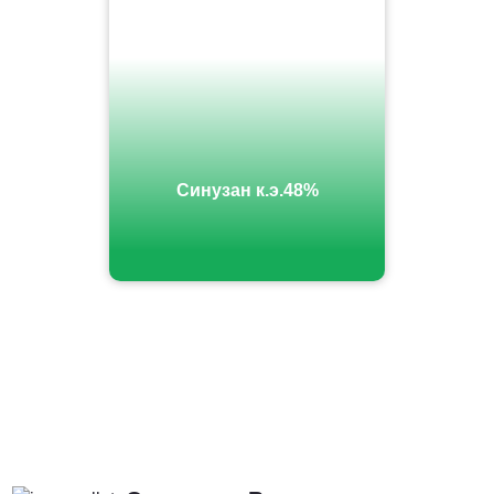
Синузан к.э.48%